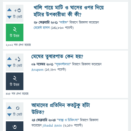
খালি পায়ে মাটি ও ঘাসের ওপর দিয়ে
+3
হাঁটার উপকারীতা কী কী?
টি ভোট
28 ফেব্রুয়ারি 2021
"
লাইফ
" বিভাগে
জিজ্ঞাসা
করেছেন
2
মেহেদী হাসান
(
141,860
পয়েন্ট)
টি উত্তর
2,002
বার দেখা হয়েছে
মেঘের তুষারপাত কেন হয়?
+1
09 নভেম্বর 2021
"
সৃজনশীলতা
" বিভাগে
জিজ্ঞাসা
করেছেন
টি ভোট
Anupom
(
15,280
পয়েন্ট)
2
টি উত্তর
425
বার দেখা হয়েছে
আমাদের প্রতিদিন কতটুকু হাঁটা
0
উচিত?
টি ভোট
24 ফেব্রুয়ারি 2024
"
স্বাস্থ্য ও চিকিৎসা
" বিভাগে
জিজ্ঞাসা
3
করেছেন
Jihadul Amin
(
6,150
পয়েন্ট)