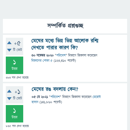
সম্পর্কিত প্রশ্নগুচ্ছ
মেঘের মধ্যে ভিন্ন ভিন্ন আলোক রশ্মি
+5
দেখতে পারার কারণ কি?
টি ভোট
30 নভেম্বর 2020
"
পরিবেশ
" বিভাগে
জিজ্ঞাসা
করেছেন
1
বিজ্ঞানের পোকা ৫
(
123,410
পয়েন্ট)
উত্তর
384
বার দেখা হয়েছে
মেঘের রঙ বদলায় কেন?
+1
05 মে 2021
"
পরিবেশ
" বিভাগে
জিজ্ঞাসা
করেছেন
মেহেদী
টি ভোট
হাসান
(
141,860
পয়েন্ট)
1
উত্তর
835
বার দেখা হয়েছে