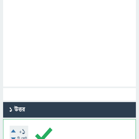
1
উত্তর
+1
টি ভোট