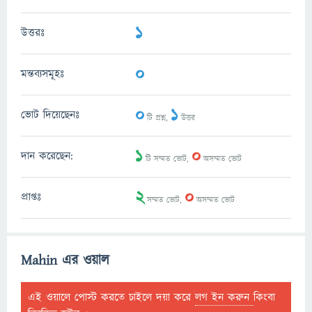
1
উত্তরঃ
0
মন্তব্যসমূহঃ
0
1
ভোট দিয়েছেনঃ
টি প্রশ্ন,
উত্তর
1
0
দান করেছেন:
টি সম্মত ভোট,
অসম্মত ভোট
2
0
প্রাপ্তঃ
সম্মত ভোট,
অসম্মত ভোট
Mahin এর ওয়াল
এই ওয়ালে পোস্ট করতে চাইলে দয়া করে
লগ ইন করুন
কিংবা