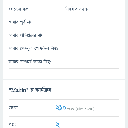
সদস্যের ধরণ
নিবন্ধিত সদস্য
আমার পূর্ণ নাম :
আমার প্রতিষ্ঠানের নাম:
আমার ফেসবুক প্রোফাইল লিঙ্ক:
আমার সম্পর্কে আরো কিছু:
"Mahin" র কার্যক্রম
210
স্কোরঃ
পয়েন্ট (র‌্যাংক #
671
)
2
প্রশ্নঃ