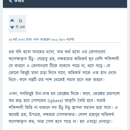
2
উত্তর
0
টি ভোট
16 মার্চ 2022
উত্তর প্রদান
করেছেন
Nina
(
280
পয়েন্ট)
গ্রহ যদি হতো ঘনকের মতো, তার অর্থ হতো এর কোণাগুলো
অপেক্ষাকৃত উঁচু। যেহেতু গ্রহ, নক্ষত্রদের অভিকর্ষ খুব বেশি শক্তিশালী
সে কারণে এ কোণাগুলো টিকে থাকতে পারে না, ধসে পড়ে। যে
কোনো কিছুই মাথা চাড়া দিতে যাবে, অভিকর্ষ তাকে এক হাত দেখে
নিবে। ফলে বস্তুটি চার পাশ থেকেই সমান হতে শুরু করবে।
এখন, সবকিছুই টান-প্রাপ্ত হয় কেন্দ্রের দিকে। ফলে, কেন্দ্রের চারপাশে
ভর জড় হয়ে গোলকের (sphere) আকৃতি তৈরি হবে। যথেষ্ট
শক্তিশালী ভিত্তি না থাকলে সব উঁচু নিচু স্থাপনা সমতল হয়ে যাবে। এ
জন্যেই গ্রহ, উপগ্রহ, নক্ষত্ররা গোলকাকার। যেসব গ্রহাণুর অভিকর্ষ
অপেক্ষাকৃত কম, তারা গোল হতে পারে না। হয় এবড়ো থেবড়ো।