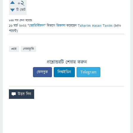
+2
টি ভোট
844
বার দেখা হয়েছে
16 মার্চ 2022
"
জ্যোতির্বিজ্ঞান
" বিভাগে
জিজ্ঞাসা
করেছেন
Taharim Hasan Tanim
(
950
পয়েন্ট)
#গ্রহ
গোলাকৃতি
প্রশ্নোত্তরটি শেয়ার করুন
ফেসবুক
লিঙ্কইডিন
Telegram