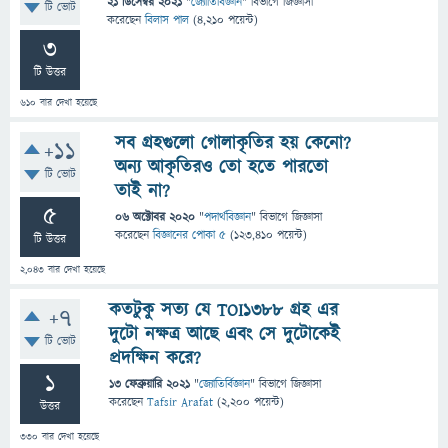
21 ডিসেম্বর 2021
"
জ্যোতির্বিজ্ঞান
" বিভাগে
জিজ্ঞাসা
টি ভোট
করেছেন
বিলাস পাল
(
4,210
পয়েন্ট)
3
টি উত্তর
610
বার দেখা হয়েছে
সব গ্রহগুলো গোলাকৃতির হয় কেনো?
+11
অন্য আকৃতিরও তো হতে পারতো
টি ভোট
তাই না?
5
06 অক্টোবর 2020
"
পদার্থবিজ্ঞান
" বিভাগে
জিজ্ঞাসা
করেছেন
বিজ্ঞানের পোকা ৫
(
123,410
পয়েন্ট)
টি উত্তর
2,043
বার দেখা হয়েছে
কতটুকু সত্য যে TOI1388 গ্রহ এর
+7
দুটো নক্ষত্র আছে এবং সে দুটোকেই
টি ভোট
প্রদক্ষিন করে?
1
13 ফেব্রুয়ারি 2021
"
জ্যোতির্বিজ্ঞান
" বিভাগে
জিজ্ঞাসা
করেছেন
Tafsir Arafat
(
2,200
পয়েন্ট)
উত্তর
330
বার দেখা হয়েছে