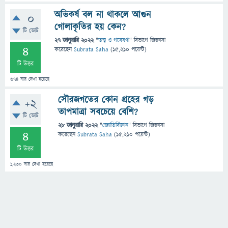
অভিকর্ষ বল না থাকলে আগুন
0
গোলাকৃতির হয় কেন?
টি ভোট
27 জানুয়ারি 2022
"
তত্ত্ব ও গবেষণা
" বিভাগে
জিজ্ঞাসা
4
করেছেন
Subrata Saha
(
15,210
পয়েন্ট)
টি উত্তর
674
বার দেখা হয়েছে
সৌরজগতের কোন গ্রহের গড়
+2
তাপমাত্রা সবচেয়ে বেশি?
টি ভোট
28 জানুয়ারি 2022
"
জ্যোতির্বিজ্ঞান
" বিভাগে
জিজ্ঞাসা
4
করেছেন
Subrata Saha
(
15,210
পয়েন্ট)
টি উত্তর
1,230
বার দেখা হয়েছে