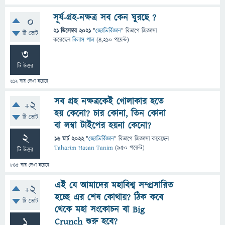
সূর্য-গ্রহ-নক্ষত্র সব কেন ঘুরছে ?
0
21 ডিসেম্বর 2021
"
জ্যোতির্বিজ্ঞান
" বিভাগে
জিজ্ঞাসা
টি ভোট
করেছেন
বিলাস পাল
(
4,210
পয়েন্ট)
3
টি উত্তর
612
বার দেখা হয়েছে
সব গ্রহ নক্ষত্রকেই গোলাকার হতে
+2
হয় কেনো? চার কোনা, তিন কোনা
টি ভোট
বা লম্বা টাইপের হয়না কেনো?
2
16 মার্চ 2022
"
জ্যোতির্বিজ্ঞান
" বিভাগে
জিজ্ঞাসা
করেছেন
Taharim Hasan Tanim
(
950
পয়েন্ট)
টি উত্তর
845
বার দেখা হয়েছে
এই যে আমাদের মহাবিশ্ব সম্প্রসারিত
+2
হচ্ছে এর শেষ কোথায়? ঠিক কবে
টি ভোট
থেকে মহা সংকোচন বা Big
1
Crunch শুরু হবে?