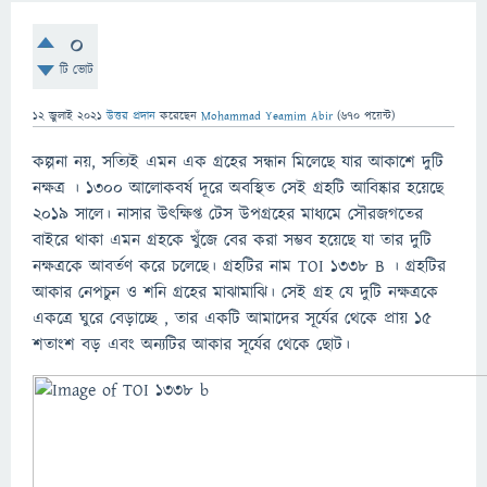
0
টি ভোট
12 জুলাই 2021
উত্তর প্রদান
করেছেন
Mohammad Yeamim Abir
(
670
পয়েন্ট)
কল্পনা নয়
,
সত্যিই
এ
মন এক গ্রহের সন্ধান মিলেছে
যার আকাশে দুটি
নক্ষত্র । ১৩০০ আলোকবর্ষ দূরে অবস্থিত সেই গ্রহটি আবিষ্কার
হয়েছে
২০১৯ সালে। নাসার উৎক্ষিপ্ত টেস উপগ্রহের মাধ্যমে সৌরজগতের
বাইরে থাকা এমন গ্রহকে খুঁজে বের করা সম্ভব হয়েছে যা তার দুটি
নক্ষত্রকে আবর্তণ করে চলেছে। গ্রহটির নাম TOI 1338 B । গ্রহটির
আকার নেপচুন ও শনি গ্রহের মাঝামাঝি। সেই গ্রহ যে দুটি নক্ষত্রকে
একত্রে ঘুরে বেড়াচ্ছে
,
তার একটি আমাদের সূর্যের থেকে প্রায় ১৫
শতাংশ বড় এবং অন্যটির আকার সূর্যের থেকে ছোট।