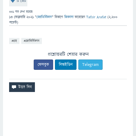
টি ভোট
331
বার দেখা হয়েছে
13 ফেব্রুয়ারি 2021
"
জ্যোতির্বিজ্ঞান
" বিভাগে
জিজ্ঞাসা
করেছেন
Tafsir Arafat
(
2,200
পয়েন্ট)
#গ্রহ
#জোতির্বিজ্ঞান
প্রশ্নোত্তরটি শেয়ার করুন
ফেসবুক
লিঙ্কইডিন
Telegram