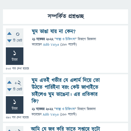
সম্পর্কিত প্রশ্নগুচ্ছ
ঘুম ভাঙা যায় না কেন?
0
21 নভেম্বর 2022
"
স্বাস্থ্য ও চিকিৎসা
" বিভাগে
জিজ্ঞাসা
টি ভোট
করেছেন
Adib Vaiya
(
160
পয়েন্ট)
1
উত্তর
505
বার দেখা হয়েছে
ঘুম এতই গভীর যে এলার্ম দিয়ে তো
+2
উঠতে পারিইনা বরং কেউ জাগাইতে
টি ভোট
চাইলেও ঘুম ভাঙেনা। এর প্রতিকার
1
কি?
উত্তর
21 নভেম্বর 2022
"
স্বাস্থ্য ও চিকিৎসা
" বিভাগে
জিজ্ঞাসা
করেছেন
Adib Vaiya
(
160
পয়েন্ট)
392
বার দেখা হয়েছে
আমি যে জব করি তাতে সপ্তাহে দুটো