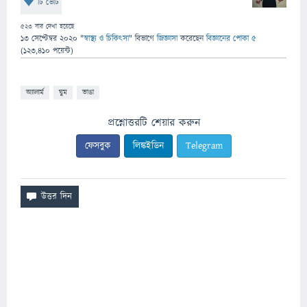
টি ভোট
523
বার দেখা হয়েছে
13 সেপ্টেম্বর 2020
"
স্বাস্থ্য ও চিকিৎসা
" বিভাগে
জিজ্ঞাসা
করেছেন
বিজ্ঞানের পোকা ৫
(
123,410
পয়েন্ট)
অ্যালার্ম
ঘুম
ভাঙা
প্রশ্নোত্তরটি শেয়ার করুন
ফেসবুক
লিঙ্কইডিন
Telegram