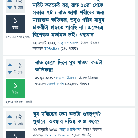
+2
নাইট করতেই হয়, রাত ১০রা থেকে
টি ভোট
সকাল ৭টা। রাত জাগা শরীরের জন্য
1
মারাত্মক ক্ষতিকর, তবুও গরীব মানুষ
চাকরীটা ছাড়তে পারছি না। এক্ষেত্রে
উত্তর
বিশেষজ্ঞ মতামত চাই। ধন্যবাদ
617
বার দেখা হয়েছে
02 অগাস্ট 2022
"
তত্ত্ব ও গবেষণা
" বিভাগে
জিজ্ঞাসা
করেছেন
TOBARAK
(
140
পয়েন্ট)
রাত জেগে দিনে ঘুম যাওয়া কতটা
+1
ক্ষতিকর?
টি ভোট
21 জুন 2021
"
স্বাস্থ্য ও চিকিৎসা
" বিভাগে
জিজ্ঞাসা
1
করেছেন
মেহেদী হাসান
(
141,860
পয়েন্ট)
উত্তর
1,549
বার দেখা হয়েছে
ঘুম মস্তিষ্কের জন্য কতটা গুরত্বপূর্ণ?
+2
ঘুমানো অবস্থায় মস্তিষ্ক কাজ করে?
টি ভোট
22 জানুয়ারি 2023
"
স্বাস্থ্য ও চিকিৎসা
" বিভাগে
জিজ্ঞাসা
1
করেছেন
Fatema Tasnim
(
5,740
পয়েন্ট)