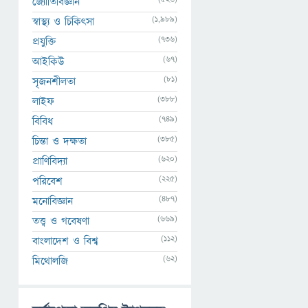
জ্যোতির্বিজ্ঞান
(1,989)
স্বাস্থ্য ও চিকিৎসা
(736)
প্রযুক্তি
(67)
আইকিউ
(81)
সৃজনশীলতা
(388)
লাইফ
(749)
বিবিধ
(385)
চিন্তা ও দক্ষতা
(620)
প্রাণিবিদ্যা
(225)
পরিবেশ
(487)
মনোবিজ্ঞান
(669)
তত্ত্ব ও গবেষণা
(112)
বাংলাদেশ ও বিশ্ব
(62)
মিথোলজি