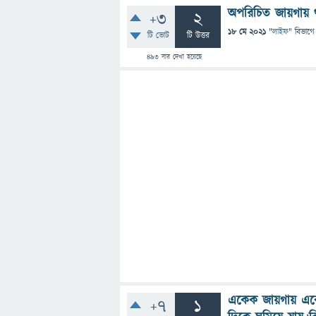
অপরিচিত জায়গায় 
+3
2
18 মে 2021
"
লাইফ
" বিভাগে
টি ভোট
টি উত্তর
493
বার দেখা হয়েছে
একেক জায়গায় এক
+7
1