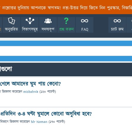
তির প্রশ্নোত্তর দুনিয়ায় আপনাকে স্বাগতম! প্রশ্ন-উত্তর দিয়ে জিতে নিন পুরস্কার, বিস্ত
!
অনুত্তরিত
বিভাগসমূহ
সদস্যবৃন্দ
প্রশ্ন করুন
FAQ
চ্যাট রুম
্নগুলো
ছে গেলে আমাদের ঘুম পায় কেনো?
ে
জিজ্ঞাসা
করেছেন
misbah09
(
120
পয়েন্ট)
প্রতিদিন ৩-৪ ঘণ্টা ঘুমালে কোনো অসুবিধা হবে?
 বিভাগে
জিজ্ঞাসা
করেছেন
Mr Noman
(
170
পয়েন্ট)