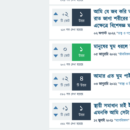
526
বার দেখা হয়েছে
আমি যে জব করি ত
+2
1
রাত জাগা শরীরের জ
টি ভোট
উত্তর
এক্ষেত্রে বিশেষজ্ঞ
617
বার দেখা হয়েছে
02 অগাস্ট 2022
"
তত্ত্ব ও গ
মানুষের ঘুম ধরলে
0
1
05 জানুয়ারি 2022
"
জীববিজ্ঞা
টি ভোট
উত্তর
602
বার দেখা হয়েছে
আমার এত ঘুম পাই
+2
4
03 জানুয়ারি 2022
"
স্বাস্থ্য 
টি ভোট
টি উত্তর
596
বার দেখা হয়েছে
স্থায়ী সমাধান চ
+1
1
এমনকি আমি সেটা 
টি ভোট
উত্তর
12 জুলাই 2021
"
মনোবিজ্ঞান
"
542
বার দেখা হয়েছে