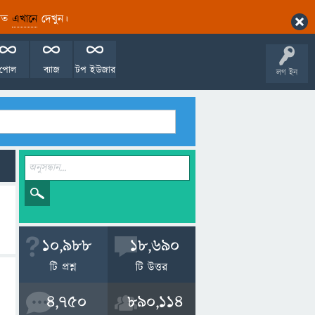
ারিত
এখানে
দেখুন।
পোল
ব্যাজ
টপ ইউজার
লগ ইন
10,988
18,690
টি প্রশ্ন
টি উত্তর
4,750
890,114