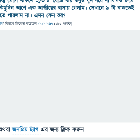
কিন্তু মেসে থাকলে ২/৩ টা বেজে যায় তবুও ঘুম ধরে না।যদিও রুমে
িছুদিন আগে এক আত্মীয়ের বাসায় গেলাম। সেখানে ৯ টা বাজতেই
কতে পারলাম না। এমন কেন হয়?
ান
" বিভাগে
জিজ্ঞাসা
করেছেন
shahin67
(
280
পয়েন্ট)
অথবা
জনপ্রিয় ট্যাগ
এর জন্য ক্লিক করুন