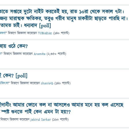
াতে সপ্তাহে দুটো নাইট করতেই হয়, রাত ১০রা থেকে সকাল ৭টা।
ন্য মারাত্মক ক্ষতিকর, তবুও গরীব মানুষ চাকরীটা ছাড়তে পারছি না।
 মতামত চাই। ধন্যবাদ [poll]
বেষণা
" বিভাগে
জিজ্ঞাসা
করেছেন
TOBARAK
(
140
পয়েন্ট)
 হায় ওঠে কেন?
ন
" বিভাগে
জিজ্ঞাসা
করেছেন
Aramita
(
2,350
পয়েন্ট)
 কেন? [poll]
ও চিকিৎসা
" বিভাগে
জিজ্ঞাসা
করেছেন
shan621
(
140
পয়েন্ট)
াই ইদানীং আমার ফোনে কল না আসলেও আমার মনে হয় কল এসেছে
স্পষ্ট শুনতে পাই কেন এমন টা হয়??
 বিভাগে
জিজ্ঞাসা
করেছেন
Jakirul Sarkar
(
160
পয়েন্ট)