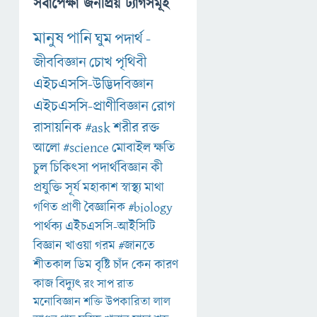
সর্বাপেক্ষা জনপ্রিয় ট্যাগসমূহ
মানুষ
পানি
ঘুম
পদার্থ
-
জীববিজ্ঞান
চোখ
পৃথিবী
এইচএসসি-উদ্ভিদবিজ্ঞান
এইচএসসি-প্রাণীবিজ্ঞান
রোগ
রাসায়নিক
#ask
শরীর
রক্ত
আলো
#science
মোবাইল
ক্ষতি
চুল
চিকিৎসা
পদার্থবিজ্ঞান
কী
প্রযুক্তি
সূর্য
মহাকাশ
স্বাস্থ্য
মাথা
গণিত
প্রাণী
বৈজ্ঞানিক
#biology
পার্থক্য
এইচএসসি-আইসিটি
বিজ্ঞান
খাওয়া
গরম
#জানতে
শীতকাল
ডিম
বৃষ্টি
চাঁদ
কেন
কারণ
কাজ
বিদ্যুৎ
রং
সাপ
রাত
মনোবিজ্ঞান
শক্তি
উপকারিতা
লাল