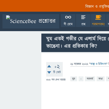
বিজ্ঞান ও প্রযুক্
বী হোম
প্রশ্ন
গরমাগরম!
ঘুম এতই গভীর যে এলার্ম দিয়ে
ভাঙেনা। এর প্রতিকার কি?
21 নভেম্বর 2022
"
স্বাস্থ্য ও চিকিৎসা
" 
+2
টি ভোট
ঘুম
-
অ্যালার্ম
ভাঙা
389
বার দেখা হয়েছে