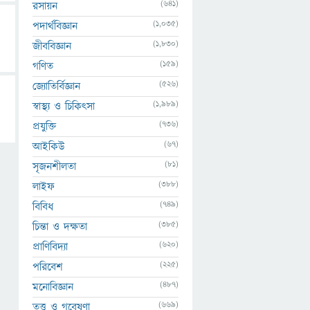
(641)
রসায়ন
(1,035)
পদার্থবিজ্ঞান
(1,830)
জীববিজ্ঞান
(159)
গণিত
(526)
জ্যোতির্বিজ্ঞান
(1,989)
স্বাস্থ্য ও চিকিৎসা
(736)
প্রযুক্তি
(67)
আইকিউ
(81)
সৃজনশীলতা
(388)
লাইফ
(749)
বিবিধ
(385)
চিন্তা ও দক্ষতা
(620)
প্রাণিবিদ্যা
(225)
পরিবেশ
(487)
মনোবিজ্ঞান
(669)
তত্ত্ব ও গবেষণা