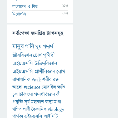
(112)
বাংলাদেশ ও বিশ্ব
(62)
মিথোলজি
সর্বাপেক্ষা জনপ্রিয় ট্যাগসমূহ
মানুষ
পানি
ঘুম
পদার্থ
-
জীববিজ্ঞান
চোখ
পৃথিবী
এইচএসসি-উদ্ভিদবিজ্ঞান
এইচএসসি-প্রাণীবিজ্ঞান
রোগ
রাসায়নিক
#ask
শরীর
রক্ত
আলো
#science
মোবাইল
ক্ষতি
চুল
চিকিৎসা
পদার্থবিজ্ঞান
কী
প্রযুক্তি
সূর্য
মহাকাশ
স্বাস্থ্য
মাথা
গণিত
প্রাণী
বৈজ্ঞানিক
#biology
পার্থক্য
এইচএসসি-আইসিটি