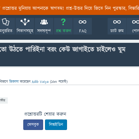
তির প্রশ্নোত্তর দুনিয়ায় আপনাকে স্বাগতম! প্রশ্ন-উত্তর দিয়ে জিতে নিন পুরস্কার, বিস্ত
অনুত্তরিত
বিভাগসমূহ
সদস্যবৃন্দ
প্রশ্ন করুন
FAQ
চ্যাট রুম
পো
 তো উঠতে পারিইনা বরং কেউ জাগাইতে চাইলেও ঘুম
বিভাগে
জিজ্ঞাসা
করেছেন
Adib Vaiya
(
160
পয়েন্ট)
গভীর
প্রশ্নোত্তরটি শেয়ার করুন
ফেসবুক
লিঙ্কইডিন