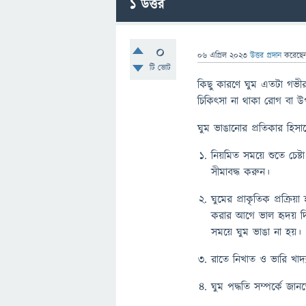
1
উত্তর
0
06 এপ্রিল 2023
উত্তর প্রদান
করেছে
টি ভোট
কিছু কারণে ঘুম এতটা গভীর হত
চিকিৎসা না থাকা রোগ বা উপস
ঘুম ভাঙানোর প্রতিকার হিসাব
নিয়মিত সময়ে শুতে চেষ্
সীমাবদ্ধ করুন।
ঘুমের প্রাকৃতিক প্রক্র
করার আগে ভাল হৃদয় দিয়
সময়ে ঘুম ভাঙা না হয়।
রাতে নিখাত ও ভারি খাদ্য
ঘুম পদ্ধতি সম্পর্কে জান