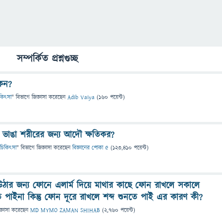
সম্পর্কিত প্রশ্নগুচ্ছ
কেন?
চিকিৎসা
" বিভাগে
জিজ্ঞাসা
করেছেন
Adib Vaiya
(
160
পয়েন্ট)
 ঘুম ভাঙা শরীরের জন্য আদৌ ক্ষতিকর?
 ও চিকিৎসা
" বিভাগে
জিজ্ঞাসা
করেছেন
বিজ্ঞানের পোকা ৫
(
123,410
পয়েন্ট)
ঠার জন্য ফোনে এলার্ম দিয়ে মাথার কাছে ফোন রাখলে সকালে
তে পাইনা কিন্তু ফোন দূরে রাখলে শব্দ শুনতে পাই এর কারণ কী?
জ্ঞাসা
করেছেন
MD MYMO ZAMAN SHIHAB
(
2,760
পয়েন্ট)