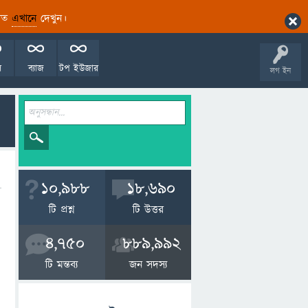
ারিত
এখানে
দেখুন।
ল
ব্যাজ
টপ ইউজার
লগ ইন
10,988
18,690
টি প্রশ্ন
টি উত্তর
4,750
889,992
টি মন্তব্য
জন সদস্য