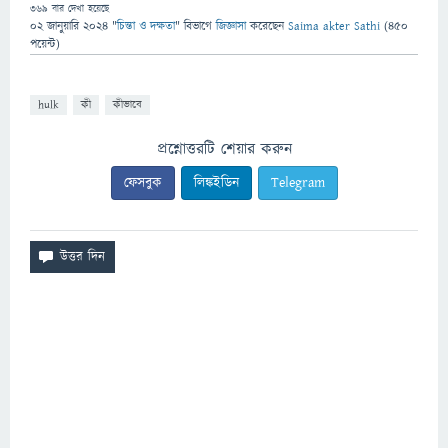
369
বার দেখা হয়েছে
02 জানুয়ারি 2024
"
চিন্তা ও দক্ষতা
" বিভাগে
জিজ্ঞাসা
করেছেন
Saima akter Sathi
(
450
পয়েন্ট)
hulk
কী
কীভাবে
প্রশ্নোত্তরটি শেয়ার করুন
ফেসবুক
লিঙ্কইডিন
Telegram