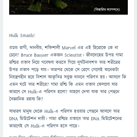
Hulk Smash!
প্রচন্ড রাগী, দানবীয়, শক্তিশালী‌ Marvel এর এই হিরোকে কে না
চেনে? Bruce Banner একজন Scientist। জীবদেহের উপর গামা
রশ্মির প্রভাব নিয়ে গবেষণা করতে গিয়ে দূর্ঘটনাবশত তার শরীরের
উপর প্রভাব পড়ে যায়। তারপর থেকে সে রেগে গেলেই অনেকটা
নিয়ন্ত্রণহীন হয়ে বিশাল আকৃতির সবুজ দানবে পরিণত হয়। আসলে কি
এমন ঘটে তার শরীরে? গামা রশ্মি কি এমন প্রভাব ফেললো যার
কারণে সে Hulk-এ পরিণত হলো? তাহলে দেখা যাক তার পেছনে
বৈজ্ঞানিক রহস্য কি?
সাধারণ মানুষ থেকে Hulk-এ পরিণত হওয়ার পেছনে আসলে তার
DNA মিউটেশন দায়ী। গামা রশ্মির প্রভাবে তার DNA মিউটেশনের
কারণেই সে Hulk-এ পরিণত হতে পারে।