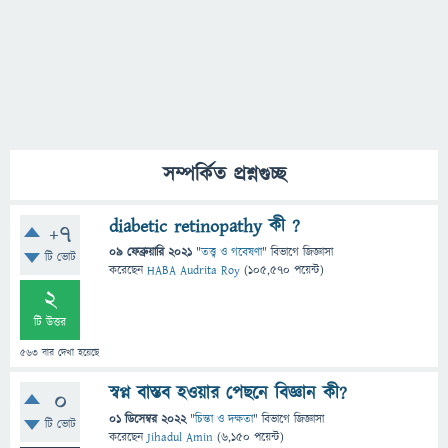
সম্পর্কিত প্রশ্নগুচ্ছ
diabetic retinopathy কী ?
+7
09 ফেব্রুয়ারি 2021
"
তত্ত্ব ও গবেষণা
" বিভাগে
জিজ্ঞাসা
টি ভোট
করেছেন
HABA Audrita Roy
(
105,570
পয়েন্ট)
2
টি উত্তর
563
বার দেখা হয়েছে
স্বপ্ন বাস্তব হওয়ার পেছনে বিজ্ঞান কী?
0
01 ডিসেম্বর 2022
"
চিন্তা ও দক্ষতা
" বিভাগে
জিজ্ঞাসা
টি ভোট
করেছেন
Jihadul Amin
(
6,150
পয়েন্ট)