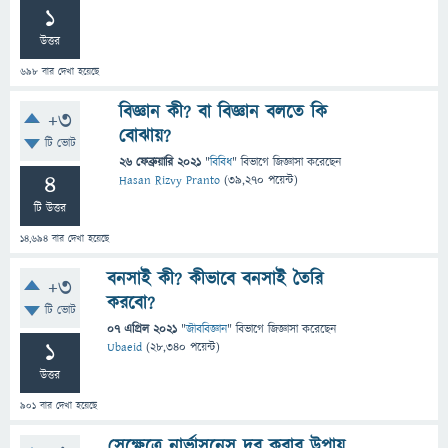
1
উত্তর
698
বার দেখা হয়েছে
বিজ্ঞান কী? বা বিজ্ঞান বলতে কি
+3
বোঝায়?
টি ভোট
26 ফেব্রুয়ারি 2021
"
বিবিধ
" বিভাগে
জিজ্ঞাসা
করেছেন
4
Hasan Rizvy Pranto
(
39,270
পয়েন্ট)
টি উত্তর
14,694
বার দেখা হয়েছে
বনসাই কী? কীভাবে বনসাই তৈরি
+3
করবো?
টি ভোট
07 এপ্রিল 2021
"
জীববিজ্ঞান
" বিভাগে
জিজ্ঞাসা
করেছেন
1
Ubaeid
(
28,340
পয়েন্ট)
উত্তর
901
বার দেখা হয়েছে
সেক্ষেত্রে নার্ভাসনেস দূর করার উপায়