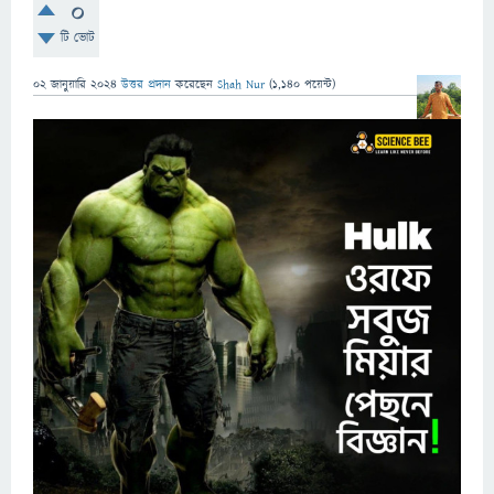
0
টি ভোট
02 জানুয়ারি 2024
উত্তর প্রদান
করেছেন
Shah Nur
(
1,140
পয়েন্ট)