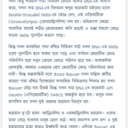
যখন কিছু পরিমাণ গামা বিকিরণ কোনো ব্যক্তির DNA-কে আঘাত
করে, তখন তার DNA-তে বিদ্যমান অণুর অনেকটা মইয়ের মতো
Double-Stranded Helix-কে ভেঙে দেয়, এই প্রক্রিয়াটিকে
Chromothripsis (ক্রোমোথ্রিপসিস) বলা হয়। অধিকাংশ ক্ষেত্রে
স্বাভাবিক ভাবেই শরীর কোনোরকম ক্ষতি ছাড়াই এ ধাক্কা সামলে ভেঙে
যাওয়া Helix পুনর্গঠন করতে পারে।
কিন্তু যখন অত্যাধিক গামা রশ্মির বিকিরণ ঘটে তখন DNA-এর Helix
গুলো পুনর্গঠিত হতে অক্ষম হয়ে পড়ে এবং বর্তমান জেনেটিক কোড
পরিবর্তিত হয়ে নতুন কোনো কোডে পরিণত হয়ে যায়। অস্বাভাবিক
কোষবৃদ্ধি, ক্যান্সার এধরনের রোগ জেনেটিক কোড পরিবর্তনের জন্য
দায়ী। কিন্তু কল্পকাহিনী মতে Bruce Banner যখন যান্ত্রিক ত্রুটির
কারণে গামা রশ্মির বিস্ফোরণে অত্যাধিক বিকিরণের শিকার হয় তখন
Banner বেঁচে যায় ঠিকই কিন্তু তখন তার DNA-তে কয়েকটা API
Genetic (এপিজেনেটিক) Switch অন্তর্ভুক্ত হয়ে যায়। মানুষ যখন
রাগান্বিত হয় তখন দুই ধরনের হরমোন নিঃসৃত হয়।
হরমোন দু'টো হলো- অ্যাড্রিনালিন ও এরঅ্যাড্রিনালিন হরমোন। এদের
মাত্রা বেড়ে যাওয়ায় মানুষ রেগে ওঠে। আর ক্রমাগত চাপা রাগ এ দুই
হরমোনের মাত্রা আরও উর্ধ্বমুখী করে তোলে। এদিকে Banner এর