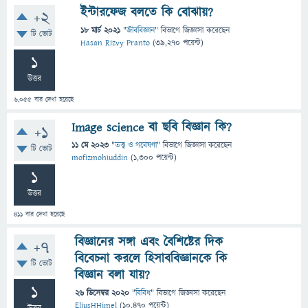
ইন্টারফেজ বলতে কি বোঝায়?
+2
18 মার্চ 2021
"
জীববিজ্ঞান
" বিভাগে
জিজ্ঞাসা
করেছেন
টি ভোট
Hasan Rizvy Pranto
(
39,270
পয়েন্ট)
1
উত্তর
6,055
বার দেখা হয়েছে
Image science বা ছবি বিজ্ঞান কি?
+1
11 মে 2023
"
তত্ত্ব ও গবেষণা
" বিভাগে
জিজ্ঞাসা
করেছেন
টি ভোট
mofizmohiuddin
(
1,300
পয়েন্ট)
1
উত্তর
411
বার দেখা হয়েছে
বিজ্ঞানের সঙ্গা এবং বৈশিষ্টের দিক
+7
বিবেচনা করলে হিসাববিজ্ঞানকে কি
টি ভোট
বিজ্ঞান বলা যায়?
1
26 ডিসেম্বর 2020
"
বিবিধ
" বিভাগে
জিজ্ঞাসা
করেছেন
EliusHHimel
(
10,470
পয়েন্ট)