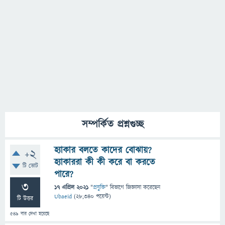
সম্পর্কিত প্রশ্নগুচ্ছ
হ্যাকার বলতে কাদের বোঝায়?
+2
হ্যাকাররা কী কী করে বা করতে
টি ভোট
পারে?
3
17 এপ্রিল 2021
"
প্রযুক্তি
" বিভাগে
জিজ্ঞাসা
করেছেন
Ubaeid
(
28,340
পয়েন্ট)
টি উত্তর
549
বার দেখা হয়েছে