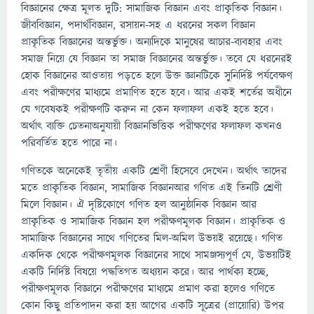
বিজ্ঞানের ক্ষেত্র মূলত দুটি: সামাজিক বিজ্ঞান এবং প্রাকৃতিক বিজ্ঞান।
জীববিজ্ঞান, পদার্থবিজ্ঞান, রসায়ন-সহ এ ধরনের সকল বিজ্ঞান
প্রাকৃতিক বিজ্ঞানের অন্তর্ভুক্ত। অন্যদিকে মানুষের আচার-ব্যবহার এবং
সমাজ নিয়ে যে বিজ্ঞান তা সমাজ বিজ্ঞানের অন্তর্ভুক্ত। তবে যে ধরনেরই
হোক বিজ্ঞানের আওতায় পড়তে হলে উক্ত জ্ঞানটিকে সুনির্দিষ্ট পর্যবেক্ষণ
এবং পরীক্ষণের মাধ্যমে প্রমাণিত হতে হবে। আর একই শর্তের অধীনে
যে গবেষকই পরীক্ষণটি করুন না কেন ফলাফল একই হতে হবে।
অর্থাৎ ব্যক্তি চেতনাঅনুযায়ী বিজ্ঞানভিত্তিক পরীক্ষণের ফলাফল কখনও
পরিবর্তিত হতে পারে না।
গণিতকে অনেকেই তৃতীয় একটি শ্রেণী হিসেবে দেখেন। অর্থাৎ তাদের
মতে প্রাকৃতিক বিজ্ঞান, সামাজিক বিজ্ঞানআর গণিত এই তিনটি শ্রেণী
মিলে বিজ্ঞান। ঐ দৃষ্টিকোণে গণিত হল আনুষ্ঠানিক বিজ্ঞান আর
প্রাকৃতিক ও সামাজিক বিজ্ঞান হল পরীক্ষণমূলক বিজ্ঞান। প্রাকৃতিক ও
সামাজিক বিজ্ঞানের সাথে গণিতের মিল-অমিল উভয়ই রয়েছে। গণিত
একদিক থেকে পরীক্ষণমূলক বিজ্ঞানের সাথে সামঞ্জস্যপূর্ণ যে, উভয়টিই
একটি নির্দিষ্ট বিষয়ে পদ্ধতিগত অধ্যয়ন করে। আর পার্থক্য হচ্ছে,
পরীক্ষণমূলক বিজ্ঞানে পরীক্ষণের মাধ্যমে প্রমাণ করা হলেও গণিতে
কোন কিছু প্রতিপাদন করা হয় আগের একটি সূত্রের (প্রায়োরি) উপর