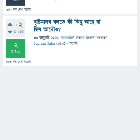
উত্তর
693
বার দেখা হয়েছে
বৃষ্টিমানব বলতে কী কিছু আছে বা
+2
ছিল আদৌও?
টি ভোট
06 জানুয়ারি 2022
"
মিথোলজি
" বিভাগে
জিজ্ঞাসা
করেছেন
2
Subrata Saha
(
15,210
পয়েন্ট)
টি উত্তর
483
বার দেখা হয়েছে