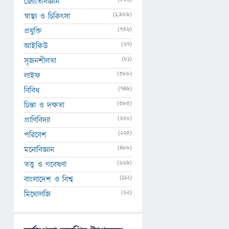
জ্যোতির্বিজ্ঞান
(1,989)
স্বাস্থ্য ও চিকিৎসা
(736)
প্রযুক্তি
(67)
আইকিউ
(81)
সৃজনশীলতা
(388)
লাইফ
(749)
বিবিধ
(385)
চিন্তা ও দক্ষতা
(620)
প্রাণিবিদ্যা
(225)
পরিবেশ
(488)
মনোবিজ্ঞান
(669)
তত্ত্ব ও গবেষণা
(112)
বাংলাদেশ ও বিশ্ব
(62)
মিথোলজি