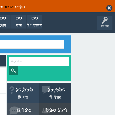
ারিত
এখানে
দেখুন।
পোল
ব্যাজ
টপ ইউজার
লগ ইন
10,989
18,690
টি প্রশ্ন
টি উত্তর
4,750
890,187