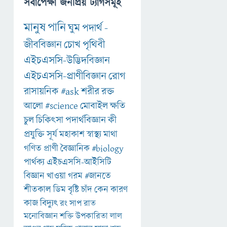
সর্বাপেক্ষা জনপ্রিয় ট্যাগসমূহ
মানুষ
পানি
ঘুম
পদার্থ
-
জীববিজ্ঞান
চোখ
পৃথিবী
এইচএসসি-উদ্ভিদবিজ্ঞান
এইচএসসি-প্রাণীবিজ্ঞান
রোগ
রাসায়নিক
#ask
শরীর
রক্ত
আলো
#science
মোবাইল
ক্ষতি
চুল
চিকিৎসা
পদার্থবিজ্ঞান
কী
প্রযুক্তি
সূর্য
মহাকাশ
স্বাস্থ্য
মাথা
গণিত
প্রাণী
বৈজ্ঞানিক
#biology
পার্থক্য
এইচএসসি-আইসিটি
বিজ্ঞান
খাওয়া
গরম
#জানতে
শীতকাল
ডিম
বৃষ্টি
চাঁদ
কেন
কারণ
কাজ
বিদ্যুৎ
রং
সাপ
রাত
মনোবিজ্ঞান
শক্তি
উপকারিতা
লাল