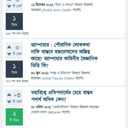
0
01 ডিসেম্বর 2022
"
চিন্তা ও দক্ষতা
" বিভাগে
জিজ্ঞাসা
টি ভোট
করেছেন
Jihadul Amin
(
6,150
পয়েন্ট)
1
উত্তর
698
বার দেখা হয়েছে
ভ্যাম্পায়ার : পৌরাণিক লোককথা
0
নাকি বাস্তবে রক্তচোষাদের অস্তিত্ব
টি ভোট
আছে? ভ্যাম্পায়ার কাহিনীর বৈজ্ঞানিক
1
ভিত্তি কি?
উত্তর
30 জুন 2022
"
স্বাস্থ্য ও চিকিৎসা
" বিভাগে
জিজ্ঞাসা
করেছেন
Nishat Tasnim
(
7,950
পয়েন্ট)
755
বার দেখা হয়েছে
মহাবিশ্বে প্রতিপদার্থের চেয়ে বাস্তব
+3
পদার্থ অধিক কেন?
টি ভোট
18 এপ্রিল 2021
"
জ্যোতির্বিজ্ঞান
" বিভাগে
জিজ্ঞাসা
করেছেন
2
মেহেদী হাসান
(
141,860
পয়েন্ট)
টি উত্তর