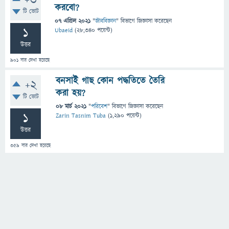
+3
করবো?
টি ভোট
07 এপ্রিল 2021
"
জীববিজ্ঞান
" বিভাগে
জিজ্ঞাসা
করেছেন
1
Ubaeid
(
28,340
পয়েন্ট)
উত্তর
901
বার দেখা হয়েছে
বনসাই গাছ কোন পদ্ধতিতে তৈরি
+2
করা হয়?
টি ভোট
08 মার্চ 2021
"
পরিবেশ
" বিভাগে
জিজ্ঞাসা
করেছেন
1
Zarin Tasnim Tuba
(
1,290
পয়েন্ট)
উত্তর
359
বার দেখা হয়েছে