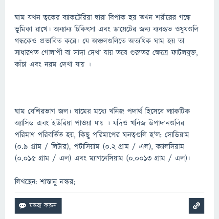
ঘাম যখন ত্বকের ব্যাকটেরিয়া দ্বারা বিপাক হয় তখন শরীরের গন্ধে
ভূমিকা রাখে। অন্যান্য চিকিৎসা এবং ডায়েটের জন্য ব্যবহৃত ওষুধগুলি
গন্ধকেও প্রভাবিত করে। যে অঞ্চলগুলিতে অত্যধিক ঘাম হয় তা
সাধারণত গোলাপী বা সাদা দেখা যায় তবে গুরুতর ক্ষেত্রে ফাটলযুক্ত,
কাঁচা এবং নরম দেখা যায় ।
ঘাম বেশিরভাগ জল। ঘামের মধ্যে খনিজ পদার্থ হিসেবে ল্যাকটিক
অ্যাসিড এবং ইউরিয়া পাওয়া যায় । যদিও খনিজ উপাদানগুলির
পরিমাণ পরিবর্তিত হয়, কিছু পরিমাপের ঘনত্বগুলি হ'ল: সোডিয়াম
(0.9 গ্রাম / লিটার), পটাসিয়াম (0.2 গ্রাম / এল), ক্যালসিয়াম
(0.015 গ্রাম / এল) এবং ম্যাগনেসিয়াম (0.0013 গ্রাম / এল)।
লিখছেন: শান্তানু নস্কর;