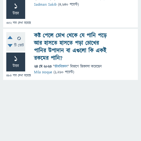
1
Sadman Sakib
(
4,640
পয়েন্ট)
উত্তর
352
বার দেখা হয়েছে
কষ্ট পেলে চোখ থেকে যে পানি পড়ে
0
আর হাসতে হাসতে পড়া চোখের
টি ভোট
পানির উপাদান বা এগুলো কি একই
1
রকমের পানি?
উত্তর
24 মে 2023
"
জীববিজ্ঞান
" বিভাগে
জিজ্ঞাসা
করেছেন
Mila Hoque
(
1,260
পয়েন্ট)
493
বার দেখা হয়েছে