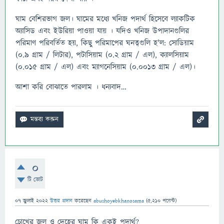
ঘাম বেশিরভাগ জল। ঘামের মধ্যে খনিজ পদার্থ হিসেবে ল্যাকটিক
অ্যাসিড এবং ইউরিয়া পাওয়া যায় । যদিও খনিজ উপাদানগুলির
পরিমাণ পরিবর্তিত হয়, কিছু পরিমাপের ঘনত্বগুলি হ'ল: সোডিয়াম
(0.9 গ্রাম / লিটার), পটাসিয়াম (0.2 গ্রাম / এল), ক্যালসিয়াম
(0.015 গ্রাম / এল) এবং ম্যাগনেসিয়াম (0.0013 গ্রাম / এল)।
আশা করি বোঝাতে পারলাম । ধন্যবাদ…
0
টি ভোট
07 জুলাই 2022
উত্তর প্রদান
করেছেন
abushoyebkhanosama
(
5,210
পয়েন্ট)
চোখের জল ও দেহের ঘাম কি একই পদার্থ?