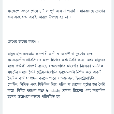
সংক্ষেপে বলতে গেলে দুটি সম্পূর্ণ আলাদা পদার্থ । মানবদেহে চোখের
জল এবং ঘাম একই কারণে উৎপন্ন হয় না ।
চোখের জলের কারণ :
মানুষ হ'ল একমাত্র স্তন্যপায়ী প্রাণী যা আনন্দ বা দুঃখের মতো
সংবেদনশীল প্রতিক্রিয়ার অংশ হিসাবে অশ্রু তৈরি করে। অশ্রু মানুষের
মধ্যে প্রতীকী তাত্পর্য রয়েছে । অশ্রুগুলির আবেগীয় নিঃসরণ মানসিক
সঙ্কটের সময়ে তৈরি স্ট্রেস-প্ররোচিত হরমোনগুলি নির্গত করে একটি
জৈবিক কার্য সম্পাদন করতে পারে । অশ্রু জল, ইলেক্ট্রোলাইটস,
প্রোটিন, লিপিড এবং মিউকিন দিয়ে গঠিত যা চোখের পৃষ্ঠের স্তর তৈরি
করে। বিভিন্ন ধরণের অশ্রু &mdash; বেসাল, রিফ্লেক্স এবং আবেগিক
রচনায় উল্লেখযোগ্যভাবে পরিবর্তিত হয় ।