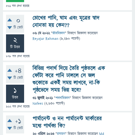
561
বার দেখা হয়েছে
চোখের পানি, ঘাম এবং মূত্রের স্বাদ
0
নোনতা হয় কেন??
টি ভোট
06 মে 2022
"
জীববিজ্ঞান
" বিভাগে
জিজ্ঞাসা
করেছেন
2
Reyajur Rahman
(
9,290
পয়েন্ট)
টি উত্তর
878
বার দেখা হয়েছে
বিভিন্ন পদার্থ দিয়ে তৈরি পৃষ্ঠতলে এক
+4
ফোঁটা করে পানি ঢাললে সে জল
টি ভোট
শুকোতে একই সময় লাগবে, না-কি
1
পৃষ্ঠভেদে সময় ভিন্ন হবে?
উত্তর
31 জুলাই 2021
"
পদার্থবিজ্ঞান
" বিভাগে
জিজ্ঞাসা
করেছেন
Nafees
(
2,630
পয়েন্ট)
962
বার দেখা হয়েছে
পার্মানেন্ট ও নন পার্মানেন্ট মার্কারের
+1
মধ্যে পার্থক্য কি?
টি ভোট
20 এপ্রিল 2023
"
রসায়ন
" বিভাগে
জিজ্ঞাসা
করেছেন
Md