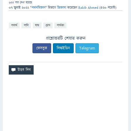
655
বার দেখা হয়েছে
07 জুলাই 2022
"
পদার্থবিজ্ঞান
" বিভাগে
জিজ্ঞাসা
করেছেন
Rakib Ahmed
(
520
পয়েন্ট)
পদার্থ
পানি
ঘাম
চোখ
পার্থক্য
প্রশ্নোত্তরটি শেয়ার করুন
ফেসবুক
লিঙ্কইডিন
Telegram