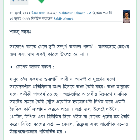
07 জুলাই 2022
উত্তর প্রদান
করেছেন
Mahfuzur Rahman RM
(
9,390
পয়েন্ট)
13 জুলাই 2022
নির্বাচিত
করেছেন
Rakib Ahmed
শান্তনু নষ্করঃ
সংক্ষেপে বলতে গেলে দুটি সম্পূর্ণ আলাদা পদার্থ । মানবদেহে চোখের
জল এবং ঘাম একই কারণে উৎপন্ন হয় না ।
চোখের জলের কারণ :
মানুষ হ'ল একমাত্র স্তন্যপায়ী প্রাণী যা আনন্দ বা দুঃখের মতো
সংবেদনশীল প্রতিক্রিয়ার অংশ হিসাবে অশ্রু তৈরি করে। অশ্রু মানুষের
মধ্যে প্রতীকী তাত্পর্য রয়েছে । অশ্রুগুলির আবেগীয় নিঃসরণ মানসিক
সঙ্কটের সময়ে তৈরি স্ট্রেস-প্ররোচিত হরমোনগুলি নির্গত করে একটি
জৈবিক কার্য সম্পাদন করতে পারে । অশ্রু জল, ইলেক্ট্রোলাইটস,
প্রোটিন, লিপিড এবং মিউকিন দিয়ে গঠিত যা চোখের পৃষ্ঠের স্তর তৈরি
করে। বিভিন্ন ধরণের অশ্রু — বেসাল, রিফ্লেক্স এবং আবেগিক রচনায়
উল্লেখযোগ্যভাবে পরিবর্তিত হয় ।