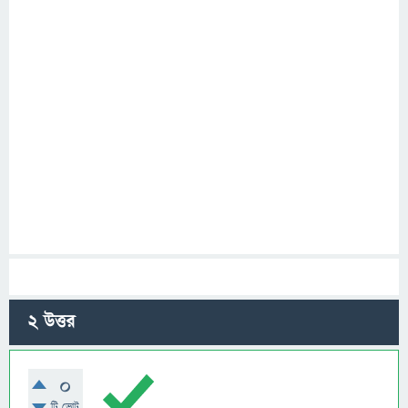
2
উত্তর
0
টি ভোট