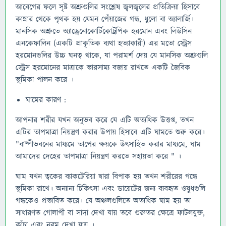
আবেগের ফলে সৃষ্ট অশ্রুগুলির সংশ্লেষ জ্বলজ্বলের প্রতিক্রিয়া হিসাবে
কান্নার থেকে পৃথক হয় যেমন পেঁয়াজের গন্ধ, ধুলো বা অ্যালার্জি।
মানসিক অশ্রুতে অ্যাড্রেনোকোর্টিকোট্রপিক হরমোন এবং লিউসিন
এনকেফালিন (একটি প্রাকৃতিক ব্যথা হত্যাকারী) এর মতো স্ট্রেস
হরমোনগুলির উচ্চ ঘনত্ব থাকে, যা পরামর্শ দেয় যে মানসিক অশ্রুগুলি
স্ট্রেস হরমোনের মাত্রাকে ভারসাম্য বজায় রাখতে একটি জৈবিক
ভূমিকা পালন করে ।
ঘামের কারণ :
আপনার শরীর যখন অনুভব করে যে এটি অত্যধিক উত্তপ্ত, তখন
এটির তাপমাত্রা নিয়ন্ত্রণ করার উপায় হিসাবে এটি ঘামতে শুরু করে।
"বাষ্পীভবনের মাধ্যমে তাপের ক্ষয়কে উৎসাহিত করার মাধ্যমে, ঘাম
আমাদের দেহের তাপমাত্রা নিয়ন্ত্রণ করতে সহায়তা করে " ।
ঘাম যখন ত্বকের ব্যাকটেরিয়া দ্বারা বিপাক হয় তখন শরীরের গন্ধে
ভূমিকা রাখে। অন্যান্য চিকিৎসা এবং ডায়েটের জন্য ব্যবহৃত ওষুধগুলি
গন্ধকেও প্রভাবিত করে। যে অঞ্চলগুলিতে অত্যধিক ঘাম হয় তা
সাধারণত গোলাপী বা সাদা দেখা যায় তবে গুরুতর ক্ষেত্রে ফাটলযুক্ত,
কাঁচা এবং নরম দেখা যায় ।