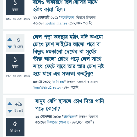
1
হলেও অকারণে ছিল।হাসির মাঝে
হঠাৎ কান্না ছিল।
উত্তর
22 ফেব্রুয়ারি 2021
"
মনোবিজ্ঞান
" বিভাগে
জিজ্ঞাসা
459
বার দেখা হয়েছে
করেছেন
noshin mahee
(
110,340
পয়েন্ট)
লেন্স পড়া অবস্থায় হঠাৎ যদি কখনো
0
চোখে ফ্লাশ লাইটের আলো পরে বা
টি ভোট
বিদ্যুৎ চমকানো দেখেন বা সূর্যের
1
তীক্ষ্ণ আলো চোখে পড়ে লেন্স সাথে
সাথে ফেটে যাবে আর আর চোখ নষ্ট
উত্তর
হয়ে যাবে এর সত্যতা কতটুকু?
597
বার দেখা হয়েছে
05 মে 2022
"
প্রাণিবিদ্যা
" বিভাগে
জিজ্ঞাসা
করেছেন
YourWeirdCreator
(
170
পয়েন্ট)
মানুষ বেশি হাসলে চোখ দিয়ে পানি
+9
পড়ে কেনো?
টি ভোট
23 সেপ্টেম্বর 2020
"
জীববিজ্ঞান
" বিভাগে
জিজ্ঞাসা
5
করেছেন
বিজ্ঞানের পোকা ৫
(
123,410
পয়েন্ট)
টি উত্তর