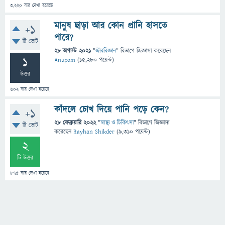
3,220
বার দেখা হয়েছে
মানুষ ছাড়া আর কোন প্রানি হাসতে
+1
পারে?
টি ভোট
28 অগাস্ট 2021
"
জীববিজ্ঞান
" বিভাগে
জিজ্ঞাসা
করেছেন
1
Anupom
(
15,280
পয়েন্ট)
উত্তর
602
বার দেখা হয়েছে
কাঁদলে চোখ দিয়ে পানি পড়ে কেন?
+1
28 ফেব্রুয়ারি 2022
"
স্বাস্থ্য ও চিকিৎসা
" বিভাগে
জিজ্ঞাসা
টি ভোট
করেছেন
Rayhan Shikder
(
9,310
পয়েন্ট)
2
টি উত্তর
875
বার দেখা হয়েছে