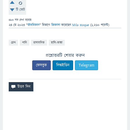
0
টি ভোট
493
বার দেখা হয়েছে
24 মে 2023
"
জীববিজ্ঞান
" বিভাগে
জিজ্ঞাসা
করেছেন
Mila Hoque
(
1,260
পয়েন্ট)
চোখ
পানি
রাসায়নিক
হাসি-কান্না
প্রশ্নোত্তরটি শেয়ার করুন
ফেসবুক
লিঙ্কইডিন
Telegram