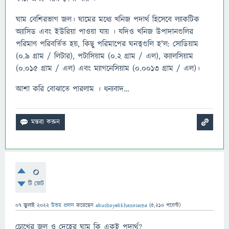
ঘাম বেশিরভাগ জল। ঘামের মধ্যে খনিজ পদার্থ হিসেবে ল্যাকটিক
অ্যাসিড এবং ইউরিয়া পাওয়া যায় । যদিও খনিজ উপাদানগুলির
পরিমাণ পরিবর্তিত হয়, কিছু পরিমাপের ঘনত্বগুলি হ'ল: সোডিয়াম
(0.9 গ্রাম / লিটার), পটাসিয়াম (0.2 গ্রাম / এল), ক্যালসিয়াম
(0.015 গ্রাম / এল) এবং ম্যাগনেসিয়াম (0.0013 গ্রাম / এল)।
আশা করি বোঝাতে পারলাম । ধন্যবাদ…
0
টি ভোট
07 জুলাই 2022
উত্তর প্রদান
করেছেন
abushoyebkhanosama
(
5,210
পয়েন্ট)
চোখের জল ও দেহের ঘাম কি একই পদার্থ?