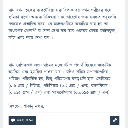
ঘাম যখন ত্বকের ব্যাকটেরিয়া দ্বারা বিপাক হয় তখন শরীরের গন্ধে
ভূমিকা রাখে। অন্যান্য চিকিৎসা এবং ডায়েটের জন্য ব্যবহৃত ওষুধগুলি
গন্ধকেও প্রভাবিত করে। যে অঞ্চলগুলিতে অত্যধিক ঘাম হয় তা
সাধারণত গোলাপী বা সাদা দেখা যায় তবে গুরুতর ক্ষেত্রে ফাটলযুক্ত,
কাঁচা এবং নরম দেখা যায় ।
ঘাম বেশিরভাগ জল। ঘামের মধ্যে খনিজ পদার্থ হিসেবে ল্যাকটিক
অ্যাসিড এবং ইউরিয়া পাওয়া যায় । যদিও খনিজ উপাদানগুলির
পরিমাণ পরিবর্তিত হয়, কিছু পরিমাপের ঘনত্বগুলি হ'ল: সোডিয়াম
(0.9 গ্রাম / লিটার), পটাসিয়াম (0.2 গ্রাম / এল), ক্যালসিয়াম
(0.015 গ্রাম / এল) এবং ম্যাগনেসিয়াম (0.0013 গ্রাম / এল)।
লিখছেন: শান্তানু নস্কর;