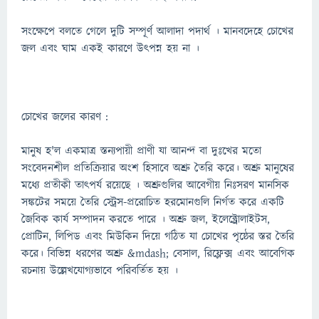
সংক্ষেপে বলতে গেলে দুটি সম্পূর্ণ আলাদা পদার্থ । মানবদেহে চোখের
জল এবং ঘাম একই কারণে উৎপন্ন হয় না ।
চোখের জলের কারণ :
মানুষ হ'ল একমাত্র স্তন্যপায়ী প্রাণী যা আনন্দ বা দুঃখের মতো
সংবেদনশীল প্রতিক্রিয়ার অংশ হিসাবে অশ্রু তৈরি করে। অশ্রু মানুষের
মধ্যে প্রতীকী তাত্পর্য রয়েছে । অশ্রুগুলির আবেগীয় নিঃসরণ মানসিক
সঙ্কটের সময়ে তৈরি স্ট্রেস-প্ররোচিত হরমোনগুলি নির্গত করে একটি
জৈবিক কার্য সম্পাদন করতে পারে । অশ্রু জল, ইলেক্ট্রোলাইটস,
প্রোটিন, লিপিড এবং মিউকিন দিয়ে গঠিত যা চোখের পৃষ্ঠের স্তর তৈরি
করে। বিভিন্ন ধরণের অশ্রু &mdash; বেসাল, রিফ্লেক্স এবং আবেগিক
রচনায় উল্লেখযোগ্যভাবে পরিবর্তিত হয় ।