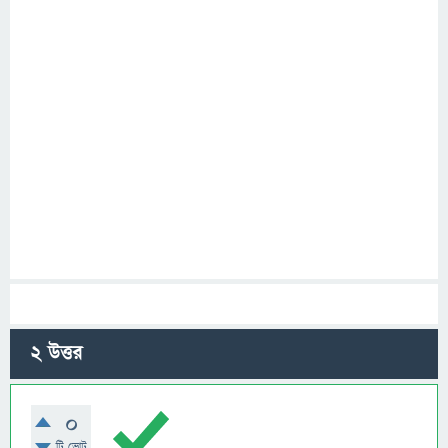
2
উত্তর
0
টি ভোট