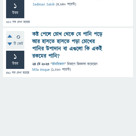
1
Sadman Sakib
(
4,640
পয়েন্ট)
উত্তর
352
বার দেখা হয়েছে
কষ্ট পেলে চোখ থেকে যে পানি পড়ে
0
আর হাসতে হাসতে পড়া চোখের
টি ভোট
পানির উপাদান বা এগুলো কি একই
1
রকমের পানি?
উত্তর
24 মে 2023
"
জীববিজ্ঞান
" বিভাগে
জিজ্ঞাসা
করেছেন
Mila Hoque
(
1,260
পয়েন্ট)
491
বার দেখা হয়েছে