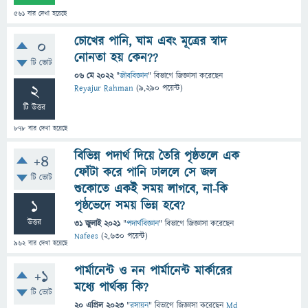
561
বার দেখা হয়েছে
চোখের পানি, ঘাম এবং মূত্রের স্বাদ
0
নোনতা হয় কেন??
টি ভোট
06 মে 2022
"
জীববিজ্ঞান
" বিভাগে
জিজ্ঞাসা
করেছেন
2
Reyajur Rahman
(
9,290
পয়েন্ট)
টি উত্তর
878
বার দেখা হয়েছে
বিভিন্ন পদার্থ দিয়ে তৈরি পৃষ্ঠতলে এক
+4
ফোঁটা করে পানি ঢাললে সে জল
টি ভোট
শুকোতে একই সময় লাগবে, না-কি
1
পৃষ্ঠভেদে সময় ভিন্ন হবে?
উত্তর
31 জুলাই 2021
"
পদার্থবিজ্ঞান
" বিভাগে
জিজ্ঞাসা
করেছেন
Nafees
(
2,630
পয়েন্ট)
962
বার দেখা হয়েছে
পার্মানেন্ট ও নন পার্মানেন্ট মার্কারের
+1
মধ্যে পার্থক্য কি?
টি ভোট
20 এপ্রিল 2023
"
রসায়ন
" বিভাগে
জিজ্ঞাসা
করেছেন
Md