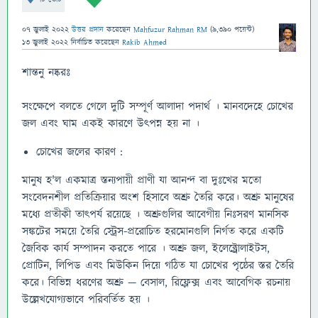
07 জুলাই 2022
উত্তর প্রদান
করেছেন
Mahfuzur Rahman RM
(
9,390
পয়েন্ট)
13 জুলাই 2022
নির্বাচিত
করেছেন
Rakib Ahmed
শান্তনু নষ্করঃ
সংক্ষেপে বলতে গেলে দুটি সম্পূর্ণ আলাদা পদার্থ । মানবদেহে চোখের
জল এবং ঘাম একই কারণে উৎপন্ন হয় না ।
চোখের জলের কারণ :
মানুষ হ'ল একমাত্র স্তন্যপায়ী প্রাণী যা আনন্দ বা দুঃখের মতো
সংবেদনশীল প্রতিক্রিয়ার অংশ হিসাবে অশ্রু তৈরি করে। অশ্রু মানুষের
মধ্যে প্রতীকী তাত্পর্য রয়েছে । অশ্রুগুলির আবেগীয় নিঃসরণ মানসিক
সঙ্কটের সময়ে তৈরি স্ট্রেস-প্ররোচিত হরমোনগুলি নির্গত করে একটি
জৈবিক কার্য সম্পাদন করতে পারে । অশ্রু জল, ইলেক্ট্রোলাইটস,
প্রোটিন, লিপিড এবং মিউকিন দিয়ে গঠিত যা চোখের পৃষ্ঠের স্তর তৈরি
করে। বিভিন্ন ধরণের অশ্রু — বেসাল, রিফ্লেক্স এবং আবেগিক রচনায়
উল্লেখযোগ্যভাবে পরিবর্তিত হয় ।