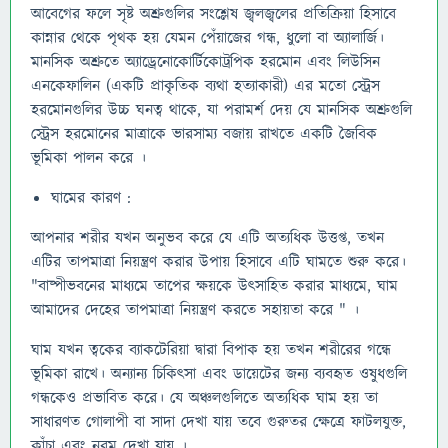
আবেগের ফলে সৃষ্ট অশ্রুগুলির সংশ্লেষ জ্বলজ্বলের প্রতিক্রিয়া হিসাবে
কান্নার থেকে পৃথক হয় যেমন পেঁয়াজের গন্ধ, ধুলো বা অ্যালার্জি।
মানসিক অশ্রুতে অ্যাড্রেনোকোর্টিকোট্রপিক হরমোন এবং লিউসিন
এনকেফালিন (একটি প্রাকৃতিক ব্যথা হত্যাকারী) এর মতো স্ট্রেস
হরমোনগুলির উচ্চ ঘনত্ব থাকে, যা পরামর্শ দেয় যে মানসিক অশ্রুগুলি
স্ট্রেস হরমোনের মাত্রাকে ভারসাম্য বজায় রাখতে একটি জৈবিক
ভূমিকা পালন করে ।
ঘামের কারণ :
আপনার শরীর যখন অনুভব করে যে এটি অত্যধিক উত্তপ্ত, তখন
এটির তাপমাত্রা নিয়ন্ত্রণ করার উপায় হিসাবে এটি ঘামতে শুরু করে।
"বাষ্পীভবনের মাধ্যমে তাপের ক্ষয়কে উৎসাহিত করার মাধ্যমে, ঘাম
আমাদের দেহের তাপমাত্রা নিয়ন্ত্রণ করতে সহায়তা করে " ।
ঘাম যখন ত্বকের ব্যাকটেরিয়া দ্বারা বিপাক হয় তখন শরীরের গন্ধে
ভূমিকা রাখে। অন্যান্য চিকিৎসা এবং ডায়েটের জন্য ব্যবহৃত ওষুধগুলি
গন্ধকেও প্রভাবিত করে। যে অঞ্চলগুলিতে অত্যধিক ঘাম হয় তা
সাধারণত গোলাপী বা সাদা দেখা যায় তবে গুরুতর ক্ষেত্রে ফাটলযুক্ত,
কাঁচা এবং নরম দেখা যায় ।