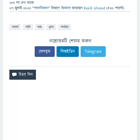
654
বার দেখা হয়েছে
07 জুলাই 2022
"
পদার্থবিজ্ঞান
" বিভাগে
জিজ্ঞাসা
করেছেন
Rakib Ahmed
(
520
পয়েন্ট)
পদার্থ
পানি
ঘাম
চোখ
পার্থক্য
প্রশ্নোত্তরটি শেয়ার করুন
ফেসবুক
লিঙ্কইডিন
Telegram