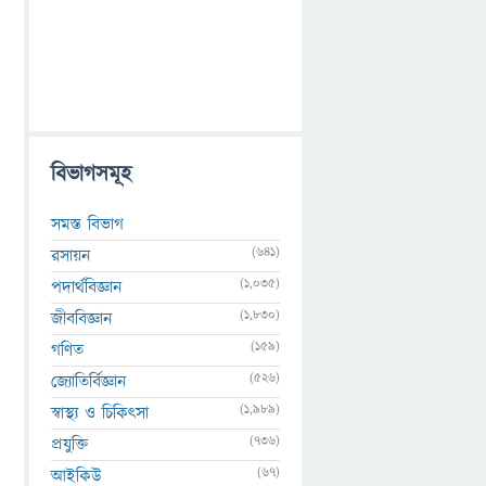
বিভাগসমূহ
সমস্ত বিভাগ
(641)
রসায়ন
(1,035)
পদার্থবিজ্ঞান
(1,830)
জীববিজ্ঞান
(159)
গণিত
(526)
জ্যোতির্বিজ্ঞান
(1,989)
স্বাস্থ্য ও চিকিৎসা
(736)
প্রযুক্তি
(67)
আইকিউ