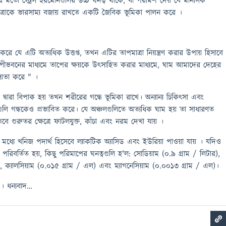
 এর মতো স্ট্রেস হরমোনগুলির উচ্চ ঘনত্ব থাকে, যা পরামর্শ দেয় যে মানসিক
 মাত্রাকে ভারসাম্য বজায় রাখতে একটি জৈবিক ভূমিকা পালন করে ।
যে এটি অত্যধিক উত্তপ্ত, তখন এটির তাপমাত্রা নিয়ন্ত্রণ করার উপায় হিসাবে
্পীভবনের মাধ্যমে তাপের ক্ষয়কে উৎসাহিত করার মাধ্যমে, ঘাম আমাদের দেহের
হায়তা করে " ।
া দ্বারা বিপাক হয় তখন শরীরের গন্ধে ভূমিকা রাখে। অন্যান্য চিকিৎসা এবং
ধগুলি গন্ধকেও প্রভাবিত করে। যে অঞ্চলগুলিতে অত্যধিক ঘাম হয় তা সাধারণত
বে গুরুতর ক্ষেত্রে ফাটলযুক্ত, কাঁচা এবং নরম দেখা যায় ।
ধ্যে খনিজ পদার্থ হিসেবে ল্যাকটিক অ্যাসিড এবং ইউরিয়া পাওয়া যায় । যদিও
রিবর্তিত হয়, কিছু পরিমাপের ঘনত্বগুলি হ'ল: সোডিয়াম (0.9 গ্রাম / লিটার),
), ক্যালসিয়াম (0.015 গ্রাম / এল) এবং ম্যাগনেসিয়াম (0.0013 গ্রাম / এল)।
। ধন্যবাদ…