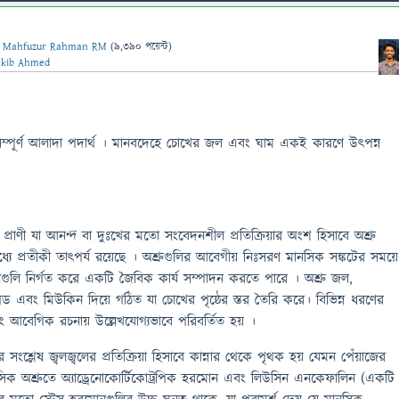
ন
Mahfuzur Rahman RM
(
9,390
পয়েন্ট)
akib Ahmed
সম্পূর্ণ আলাদা পদার্থ । মানবদেহে চোখের জল এবং ঘাম একই কারণে উৎপন্ন
়ী প্রাণী যা আনন্দ বা দুঃখের মতো সংবেদনশীল প্রতিক্রিয়ার অংশ হিসাবে অশ্রু
্যে প্রতীকী তাত্পর্য রয়েছে । অশ্রুগুলির আবেগীয় নিঃসরণ মানসিক সঙ্কটের সময়ে
োনগুলি নির্গত করে একটি জৈবিক কার্য সম্পাদন করতে পারে । অশ্রু জল,
িপিড এবং মিউকিন দিয়ে গঠিত যা চোখের পৃষ্ঠের স্তর তৈরি করে। বিভিন্ন ধরণের
বং আবেগিক রচনায় উল্লেখযোগ্যভাবে পরিবর্তিত হয় ।
 সংশ্লেষ জ্বলজ্বলের প্রতিক্রিয়া হিসাবে কান্নার থেকে পৃথক হয় যেমন পেঁয়াজের
 মানসিক অশ্রুতে অ্যাড্রেনোকোর্টিকোট্রপিক হরমোন এবং লিউসিন এনকেফালিন (একটি