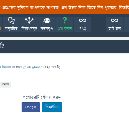
তির প্রশ্নোত্তর দুনিয়ায় আপনাকে স্বাগতম! প্রশ্ন-উত্তর দিয়ে জিতে নিন পুরস্কার, বিস্ত
!
অনুত্তরিত
বিভাগসমূহ
সদস্যবৃন্দ
প্রশ্ন করুন
FAQ
চ্যাট রুম
থ?
ে
জিজ্ঞাসা
করেছেন
Rakib Ahmed
(
520
পয়েন্ট)
পার্থক্য
প্রশ্নোত্তরটি শেয়ার করুন
ফেসবুক
লিঙ্কইডিন