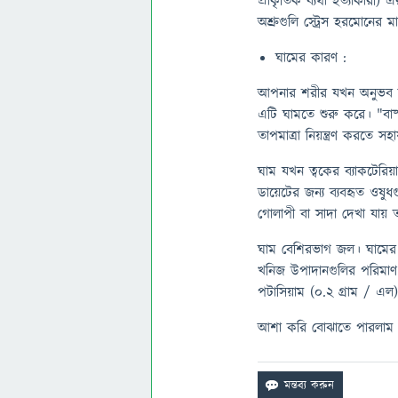
প্রাকৃতিক ব্যথা হত্যাকারী)
অশ্রুগুলি স্ট্রেস হরমোনের
ঘামের কারণ :
আপনার শরীর যখন অনুভব করে 
এটি ঘামতে শুরু করে। "বাষ
তাপমাত্রা নিয়ন্ত্রণ করতে স
ঘাম যখন ত্বকের ব্যাকটেরিয়
ডায়েটের জন্য ব্যবহৃত ওষু
গোলাপী বা সাদা দেখা যায় ত
ঘাম বেশিরভাগ জল। ঘামের ম
খনিজ উপাদানগুলির পরিমাণ প
পটাসিয়াম (0.2 গ্রাম / এল
আশা করি বোঝাতে পারলাম 