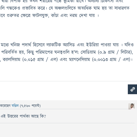
া দ্বারা বিপাক হয় তখন শরীরের গন্ধে ভূমিকা রাখে। অন্যান্য চিকিৎসা এবং
ধগুলি গন্ধকেও প্রভাবিত করে। যে অঞ্চলগুলিতে অত্যধিক ঘাম হয় তা সাধারণত
বে গুরুতর ক্ষেত্রে ফাটলযুক্ত, কাঁচা এবং নরম দেখা যায় ।
ধ্যে খনিজ পদার্থ হিসেবে ল্যাকটিক অ্যাসিড এবং ইউরিয়া পাওয়া যায় । যদিও
রিবর্তিত হয়, কিছু পরিমাপের ঘনত্বগুলি হ'ল: সোডিয়াম (0.9 গ্রাম / লিটার),
, ক্যালসিয়াম (0.015 গ্রাম / এল) এবং ম্যাগনেসিয়াম (0.0013 গ্রাম / এল)।
ে
করেছেন
স্বপ্নিল
(
7,560
পয়েন্ট)
এই উত্তরের পার্থক্য আছে কি?