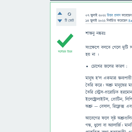
0
07 জুলাই 2022
উত্তর প্রদান
করেছে
টি ভোট
13 জুলাই 2022
নির্বাচিত
করেছেন
R
শান্তনু নষ্করঃ
সংক্ষেপে বলতে গেলে দুটি 
সর্বোত্তম উত্তর
হয় না ।
চোখের জলের কারণ :
মানুষ হ'ল একমাত্র স্তন্যপায
তৈরি করে। অশ্রু মানুষের মধ
তৈরি স্ট্রেস-প্ররোচিত হরম
ইলেক্ট্রোলাইটস, প্রোটিন, ল
অশ্রু — বেসাল, রিফ্লেক্স এ
আবেগের ফলে সৃষ্ট অশ্রুগুলির
গন্ধ, ধুলো বা অ্যালার্জি।