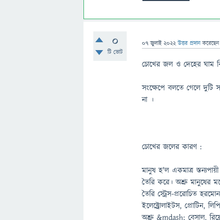
0
07 জুলাই 2022
উত্তর প্রদান
করেছে
টি ভোট
চোখের জল ও দেহের ঘাম ক
সংক্ষেপে বলতে গেলে দুটি 
না ।
চোখের জলের কারণ :
মানুষ হ'ল একমাত্র স্তন্যপায
তৈরি করে। অশ্রু মানুষের মধ
তৈরি স্ট্রেস-প্ররোচিত হরম
ইলেক্ট্রোলাইটস, প্রোটিন, ল
অশ্রু &mdash; বেসাল, রিফ্