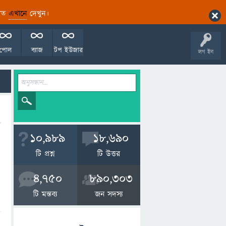
ারিত
এখানে
দেখুন।
পোল
ব্যাজ
টপ ইউজার
লগ ইন
10,989
18,690
টি প্রশ্ন
টি উত্তর
4,750
890,303
টি মন্তব্য
জন সদস্য