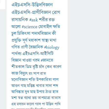
এইচএসসি-উদ্ভিদবিজ্ঞান
এইচএসসি-প্রাণীবিজ্ঞান
রোগ
রাসায়নিক
#ask
শরীর
রক্ত
আলো
#science
মোবাইল
ক্ষতি
চুল
চিকিৎসা
পদার্থবিজ্ঞান
কী
প্রযুক্তি
সূর্য
মহাকাশ
স্বাস্থ্য
মাথা
গণিত
প্রাণী
বৈজ্ঞানিক
#biology
পার্থক্য
এইচএসসি-আইসিটি
বিজ্ঞান
খাওয়া
গরম
#জানতে
শীতকাল
ডিম
বৃষ্টি
চাঁদ
কেন
কারণ
কাজ
বিদ্যুৎ
রং
সাপ
রাত
মনোবিজ্ঞান
শক্তি
উপকারিতা
লাল
আগুন
গাছ
মস্তিষ্ক
খাবার
সাদা
শব্দ
আবিষ্কার
দুধ
মাছ
উপায়
ঠাণ্ডা
হাত
মশা
স্বপ্ন
ব্যাথা
ভয়
তাপমাত্রা
বাতাস
গ্রহ
রসায়ন
কালো
গ্যাস
পা
উদ্ভিদ
পাখি