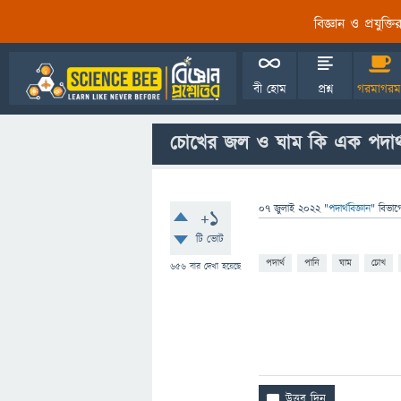
বিজ্ঞান ও প্রযুক্
বী হোম
প্রশ্ন
গরমাগরম
চোখের জল ও ঘাম কি এক পদার্
07 জুলাই 2022
"
পদার্থবিজ্ঞান
" বিভাগ
+1
টি ভোট
পদার্থ
পানি
ঘাম
চোখ
656
বার দেখা হয়েছে