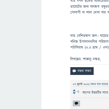
ঘাম যখন ত্বকের ব্যাকটেরিয়
ডায়েটের জন্য ব্যবহৃত ওষু
গোলাপী বা সাদা দেখা যায় ত
ঘাম বেশিরভাগ জল। ঘামের ম
খনিজ উপাদানগুলির পরিমাণ প
পটাসিয়াম (0.2 গ্রাম / এল)
লিখছেন: শান্তানু নস্কর;
07 জুলাই 2022
মন্তব্য করা হয়েছ
+1
আগের উত্তরটির সাথে 