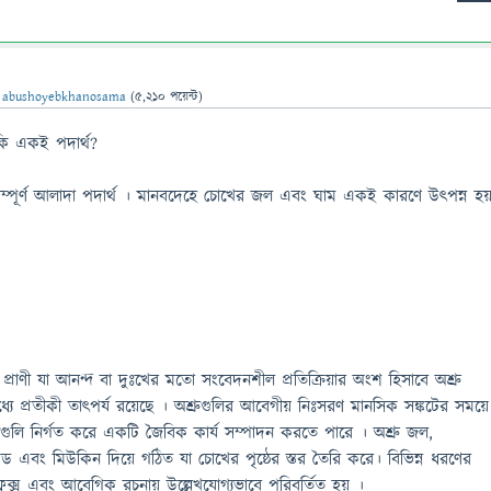
ন
abushoyebkhanosama
(
5,210
পয়েন্ট)
ি একই পদার্থ?
সম্পূর্ণ আলাদা পদার্থ । মানবদেহে চোখের জল এবং ঘাম একই কারণে উৎপন্ন হ
়ী প্রাণী যা আনন্দ বা দুঃখের মতো সংবেদনশীল প্রতিক্রিয়ার অংশ হিসাবে অশ্রু
্যে প্রতীকী তাত্পর্য রয়েছে । অশ্রুগুলির আবেগীয় নিঃসরণ মানসিক সঙ্কটের সময়ে
োনগুলি নির্গত করে একটি জৈবিক কার্য সম্পাদন করতে পারে । অশ্রু জল,
িপিড এবং মিউকিন দিয়ে গঠিত যা চোখের পৃষ্ঠের স্তর তৈরি করে। বিভিন্ন ধরণের
লেক্স এবং আবেগিক রচনায় উল্লেখযোগ্যভাবে পরিবর্তিত হয় ।