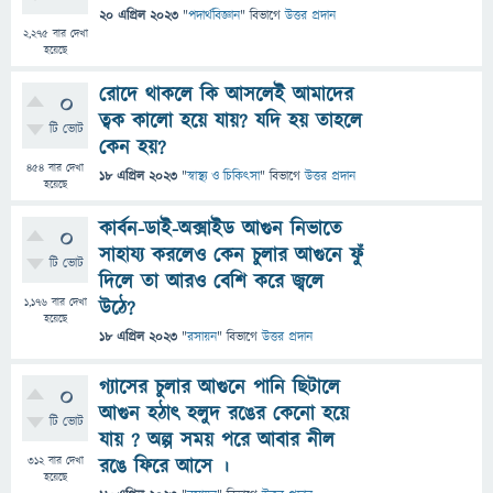
20 এপ্রিল 2023
"
পদার্থবিজ্ঞান
" বিভাগে
উত্তর প্রদান
2,275
বার দেখা
হয়েছে
রোদে থাকলে কি আসলেই আমাদের
0
ত্বক কালো হয়ে যায়? যদি হয় তাহলে
টি ভোট
কেন হয়?
454
বার দেখা
18 এপ্রিল 2023
"
স্বাস্থ্য ও চিকিৎসা
" বিভাগে
উত্তর প্রদান
হয়েছে
কার্বন-ডাই-অক্সাইড আগুন নিভাতে
0
সাহায্য করলেও কেন চুলার আগুনে ফুঁ
টি ভোট
দিলে তা আরও বেশি করে জ্বলে
1,176
বার দেখা
উঠে?
হয়েছে
18 এপ্রিল 2023
"
রসায়ন
" বিভাগে
উত্তর প্রদান
গ্যাসের চুলার আগুনে পানি ছিটালে
0
আগুন হঠাৎ হলুদ রঙের কেনো হয়ে
টি ভোট
যায় ? অল্প সময় পরে আবার নীল
312
বার দেখা
রঙে ফিরে আসে ।
হয়েছে