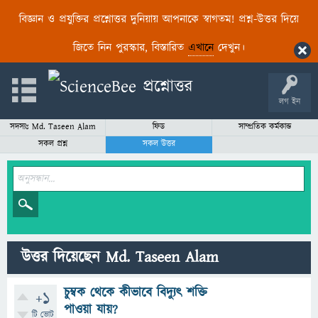
বিজ্ঞান ও প্রযুক্তির প্রশ্নোত্তর দুনিয়ায় আপনাকে স্বাগতম! প্রশ্ন-উত্তর দিয়ে
জিতে নিন পুরস্কার, বিস্তারিত
এখানে
দেখুন।
লগ ইন
সদস্যঃ Md. Taseen Alam
ফিড
সাম্প্রতিক কর্মকান্ড
সকল প্রশ্ন
সকল উত্তর
উত্তর দিয়েছেন Md. Taseen Alam
চুম্বক থেকে কীভাবে বিদ্যুৎ শক্তি
+1
পাওয়া যায়?
টি ভোট