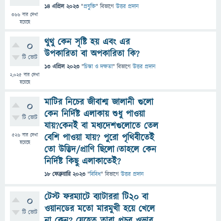
14 এপ্রিল 2023
"
প্রযুক্তি
" বিভাগে
উত্তর প্রদান
366
বার দেখা
হয়েছে
থুথু কেন সৃষ্টি হয় এবং এর
0
উপকারিতা বা অপকারিতা কি?
টি ভোট
13 এপ্রিল 2023
"
চিন্তা ও দক্ষতা
" বিভাগে
উত্তর প্রদান
2,025
বার দেখা
হয়েছে
মাটির নিচের জীবাশ্ম জালানী গুলো
0
কেন নির্দিষ্ট এলাকায় শুধু পাওয়া
টি ভোট
যায়?কেনই বা মধ্যদেশগুলোতে তেল
526
বার দেখা
বেশি পাওয়া যায়? পুরো পৃথিবীতেই
হয়েছে
তো উদ্ভিদ/প্রাণি ছিলো।তাহলে কেন
নির্দিষ্ট কিছু এলাকাতেই?
18 ফেব্রুয়ারি 2023
"
বিবিধ
" বিভাগে
উত্তর প্রদান
টেস্ট ফরম্যাটে ব্যাটাররা টি২০ বা
0
ওয়ানডের মতো মারমুখী হয়ে খেলে
টি ভোট
না কেন? যেহেতু তারা প্রচুর ওভার