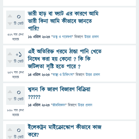
ভারী হাড় বা ফ্যাট এর কারণে আমি
0
ভারী কিনা আমি কীভাবে জানতে
টি ভোট
পারি?
327
বার দেখা
16 এপ্রিল 2023
"
তত্ত্ব ও গবেষণা
" বিভাগে
উত্তর প্রদান
হয়েছে
এই অতিরিক্ত গরমে ঠান্ডা পানি খেতে
+1
নিষেধ করা হয় কেনো ? কি কি
টি ভোট
জটিলতা সৃষ্টি হতে পারে ?
657
বার দেখা
14 এপ্রিল 2023
"
স্বাস্থ্য ও চিকিৎসা
" বিভাগে
উত্তর প্রদান
হয়েছে
শ্বসন কি জারণ বিজারণ বিক্রিয়া
0
?????
টি ভোট
14 এপ্রিল 2023
"
জীববিজ্ঞান
" বিভাগে
উত্তর প্রদান
830
বার দেখা
হয়েছে
ইলেকট্রন মাইক্রোস্কোপ কীভাবে কাজ
0
করে?
টি ভোট