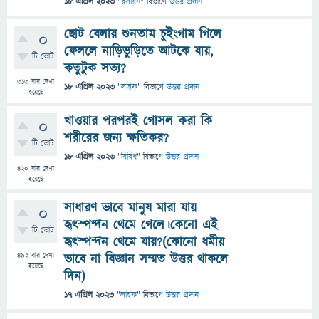
18 এপ্রিল 2023
"
রসায়ন
" বিভাগে
উত্তর প্রদান
ছোট বেলায় শুনতাম চুইংগাম গিলে
0
ফেললে নাড়িভুড়িতে আটকে যায়,
টি ভোট
কতুটুক সত্য?
313
বার দেখা
18 এপ্রিল 2023
"
লাইফ
" বিভাগে
উত্তর প্রদান
হয়েছে
খাওয়ার পরপরই গোসল করা কি
0
শরীরের জন্য ক্ষতিকর?
টি ভোট
18 এপ্রিল 2023
"
বিবিধ
" বিভাগে
উত্তর প্রদান
420
বার দেখা
হয়েছে
সাধারণ ভাবে মানুষ মারা যায়
0
হৃৎস্পন্দন থেমে গেলে।কেনো এই
টি ভোট
হৃৎস্পন্দন থেমে যায়?(কোনো ধর্মীয়
492
বার দেখা
ভাবে না বিজ্ঞান সম্মত উত্তর থাকলে
হয়েছে
দিন)
17 এপ্রিল 2023
"
লাইফ
" বিভাগে
উত্তর প্রদান