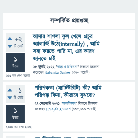
সম্পর্কিত প্রশ্নগুচ্ছ
আমার শাপলা ফুল খেলে প্রচুর
+2
অ্যালার্জি উঠে(internally) , আমি
টি ভোট
সহ্য করতে পারি না, এর কারণ
1
জানতে চাই
উত্তর
28 জুলাই 2022
"
স্বাস্থ্য ও চিকিৎসা
" বিভাগে
জিজ্ঞাসা
করেছেন
Nabanita Sarker
(
320
পয়েন্ট)
991
বার দেখা হয়েছে
পরিপক্কতা (ম্যাচিউরিটি) কী? আমি
+1
পরিপক্ক কিনা, কীভাবে বুঝবো?
টি ভোট
27 ফেব্রুয়ারি 2021
"
মনোবিজ্ঞান
" বিভাগে
জিজ্ঞাসা
1
করেছেন
Hojayfa Ahmed
(
135,490
পয়েন্ট)
উত্তর
1,424
বার দেখা হয়েছে