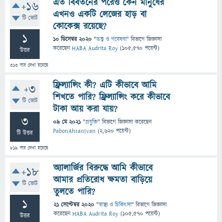
এত বিবর্তনের পরেও কেন মানুষের
+16
এখনও একটি লেজের হাড় বা
টি ভোট
কোকেক্স রয়েছে?
1
10 ডিসেম্বর 2020
"
তত্ত্ব ও গবেষণা
" বিভাগে
জিজ্ঞাসা
করেছেন
HABA Audrita Roy
(
105,570
পয়েন্ট)
উত্তর
313
বার দেখা হয়েছে
ফ্রিল্যান্সিং কী? এটি কীভাবে আমি
+3
শিখতে পারি? ফ্রিল্যান্সিং করে কীভাবে
টি ভোট
টাকা আয় করা যায়?
3
09 মে 2021
"
প্রযুক্তি
" বিভাগে
জিজ্ঞাসা
করেছেন
PabonAhsanIvan
(
2,620
পয়েন্ট)
টি উত্তর
819
বার দেখা হয়েছে
অ্যালার্জির বিরুদ্ধে আমি কীভাবে
+18
আমার প্রতিরোধ ক্ষমতা বাড়িয়ে
টি ভোট
তুলতে পারি?
1
21 সেপ্টেম্বর 2020
"
স্বাস্থ্য ও চিকিৎসা
" বিভাগে
জিজ্ঞাসা
করেছেন
HABA Audrita Roy
(
105,570
পয়েন্ট)
উত্তর