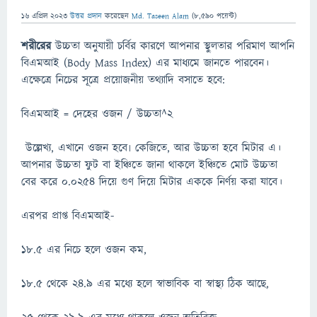
16 এপ্রিল 2023
উত্তর প্রদান
করেছেন
Md. Taseen Alam
(
8,590
পয়েন্ট)
শরীরের
উচ্চতা অনুযায়ী চর্বির কারণে আপনার স্থুলতার পরিমাণ আপনি
বিএমআই (Body Mass Index) এর মাধ্যমে জানতে পারবেন।
এক্ষেত্রে নিচের সূত্রে প্রয়োজনীয় তথ্যাদি বসাতে হবে:
বিএমআই = দেহের ওজন / উচ্চতা^২
উল্লেখ্য, এখানে ওজন হবে৷ কেজিতে, আর উচ্চতা হবে মিটার এ।
আপনার উচ্চতা ফুট বা ইঞ্চিতে জানা থাকলে ইঞ্চিতে মোট উচ্চতা
বের করে ০.০২৫৪ দিয়ে গুণ দিয়ে মিটার এককে নির্ণয় করা যাবে।
এরপর প্রাপ্ত বিএমআই-
১৮.৫ এর নিচে হলে ওজন কম,
১৮.৫ থেকে ২৪.৯ এর মধ্যে হলে স্বাভাবিক বা স্বাস্থ্য ঠিক আছে,