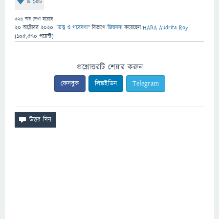
টি ভোট
326
বার দেখা হয়েছে
20 অক্টোবর 2020
"
তত্ত্ব ও গবেষণা
" বিভাগে
জিজ্ঞাসা
করেছেন
HABA Audrita Roy
(
105,570
পয়েন্ট)
প্রশ্নোত্তরটি শেয়ার করুন
ফেসবুক
লিঙ্কইডিন
Telegram