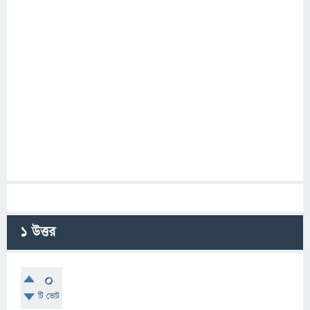
1
উত্তর
0
টি ভোট