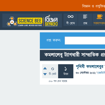
বিজ্ঞান ও প্রযুক্
বী হোম
প্রশ্ন
গরমাগরম
প্রশ্ন করুন:
কমলালেবু ট্যাগধারী সাম্প্রতিক প্র
পৃথিবী কমলালেবুর 
0
1
30 সেপ্টেম্বর 2022
"
জ্যোতির্ব
টি ভোট
উত্তর
520
বার দেখা হয়েছে