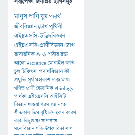
সর্বাপেক্ষা জনপ্রিয় ট্যাগসমূহ
মানুষ
পানি
ঘুম
পদার্থ
-
জীববিজ্ঞান
চোখ
পৃথিবী
এইচএসসি-উদ্ভিদবিজ্ঞান
এইচএসসি-প্রাণীবিজ্ঞান
রোগ
রাসায়নিক
#ask
শরীর
রক্ত
আলো
#science
মোবাইল
ক্ষতি
চুল
চিকিৎসা
পদার্থবিজ্ঞান
কী
প্রযুক্তি
সূর্য
মহাকাশ
স্বাস্থ্য
মাথা
গণিত
প্রাণী
বৈজ্ঞানিক
#biology
পার্থক্য
এইচএসসি-আইসিটি
বিজ্ঞান
খাওয়া
গরম
#জানতে
শীতকাল
ডিম
বৃষ্টি
চাঁদ
কেন
কারণ
কাজ
বিদ্যুৎ
রং
সাপ
রাত
মনোবিজ্ঞান
শক্তি
উপকারিতা
লাল