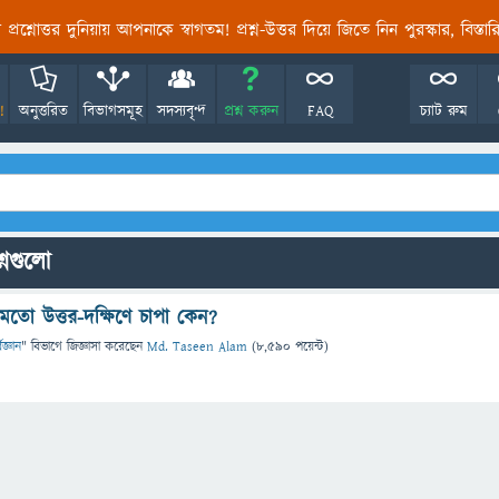
তির প্রশ্নোত্তর দুনিয়ায় আপনাকে স্বাগতম! প্রশ্ন-উত্তর দিয়ে জিতে নিন পুরস্কার, বিস্ত
!
অনুত্তরিত
বিভাগসমূহ
সদস্যবৃন্দ
প্রশ্ন করুন
FAQ
চ্যাট রুম
শ্নগুলো
মতো উত্তর-দক্ষিণে চাপা কেন?
িজ্ঞান
" বিভাগে
জিজ্ঞাসা
করেছেন
Md. Taseen Alam
(
8,590
পয়েন্ট)