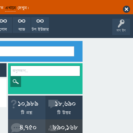
ারিত
এখানে
দেখুন।
পোল
ব্যাজ
টপ ইউজার
লগ ইন
10,989
18,690
টি প্রশ্ন
টি উত্তর
4,750
890,168