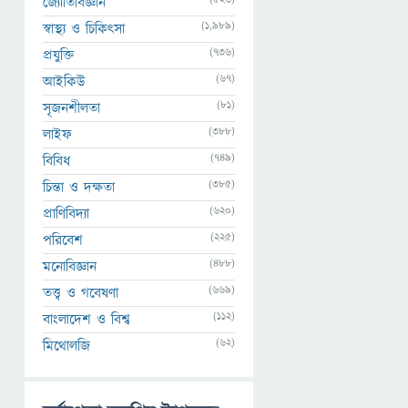
জ্যোতির্বিজ্ঞান
(1,989)
স্বাস্থ্য ও চিকিৎসা
(736)
প্রযুক্তি
(67)
আইকিউ
(81)
সৃজনশীলতা
(388)
লাইফ
(749)
বিবিধ
(385)
চিন্তা ও দক্ষতা
(620)
প্রাণিবিদ্যা
(225)
পরিবেশ
(488)
মনোবিজ্ঞান
(669)
তত্ত্ব ও গবেষণা
(112)
বাংলাদেশ ও বিশ্ব
(62)
মিথোলজি