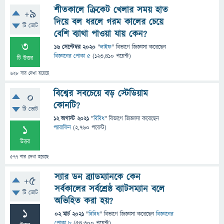
শীতকালে ক্রিকেট খেলার সময় হাত
+9
দিয়ে বল ধরলে গরম কালের চেয়ে
টি ভোট
বেশি ব্যাথা পাওয়া যায় কেন?
3
16 সেপ্টেম্বর 2020
"
লাইফ
" বিভাগে
জিজ্ঞাসা
করেছেন
বিজ্ঞানের পোকা ৫
(
123,410
পয়েন্ট)
টি উত্তর
628
বার দেখা হয়েছে
বিশ্বের সবচেয়ে বড় স্টেডিয়াম
0
কোনটি?
টি ভোট
12 অগাস্ট 2021
"
বিবিধ
" বিভাগে
জিজ্ঞাসা
করেছেন
1
প্যারাফিন
(
2,760
পয়েন্ট)
উত্তর
577
বার দেখা হয়েছে
স্যার ডন ব্র্যাডম্যানকে কেন
+5
সর্বকালের সর্বশ্রেষ্ঠ ব্যাটসম্যান বলে
টি ভোট
অভিহিত করা হয়?
1
02 মার্চ 2021
"
বিবিধ
" বিভাগে
জিজ্ঞাসা
করেছেন
বিজ্ঞানের
পোকা ৮
(
54,300
পয়েন্ট)