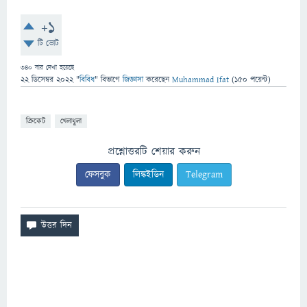
+1
টি ভোট
340
বার দেখা হয়েছে
22 ডিসেম্বর 2022
"
বিবিধ
" বিভাগে
জিজ্ঞাসা
করেছেন
Muhammad Ifat
(
150
পয়েন্ট)
ক্রিকেট
খেলাধুলা
প্রশ্নোত্তরটি শেয়ার করুন
ফেসবুক
লিঙ্কইডিন
Telegram