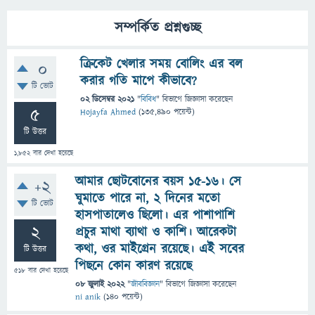
সম্পর্কিত প্রশ্নগুচ্ছ
ক্রিকেট খেলার সময় বোলিং এর বল
0
করার গতি মাপে কীভাবে?
টি ভোট
02 ডিসেম্বর 2021
"
বিবিধ
" বিভাগে
জিজ্ঞাসা
করেছেন
5
Hojayfa Ahmed
(
135,490
পয়েন্ট)
টি উত্তর
1,852
বার দেখা হয়েছে
আমার ছোটবোনের বয়স ১৫-১৬। সে
+2
ঘুমাতে পারে না, ২ দিনের মতো
টি ভোট
হাসপাতালেও ছিলো। এর পাশাপাশি
2
প্রচুর মাথা ব্যাথা ও কাশি। আরেকটা
কথা, ওর মাইগ্রেন রয়েছে। এই সবের
টি উত্তর
পিছনে কোন কারণ রয়েছে
518
বার দেখা হয়েছে
08 জুলাই 2022
"
জীববিজ্ঞান
" বিভাগে
জিজ্ঞাসা
করেছেন
ni anik
(
140
পয়েন্ট)