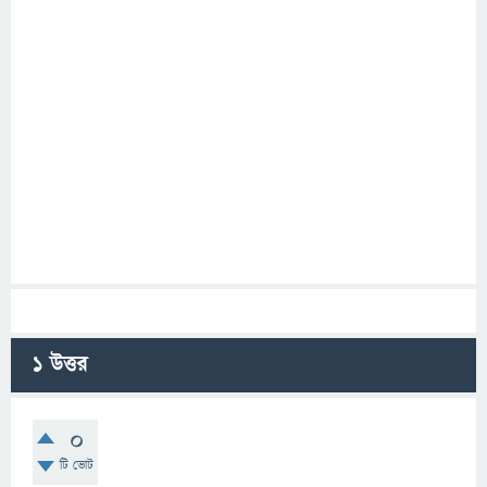
1
উত্তর
0
টি ভোট