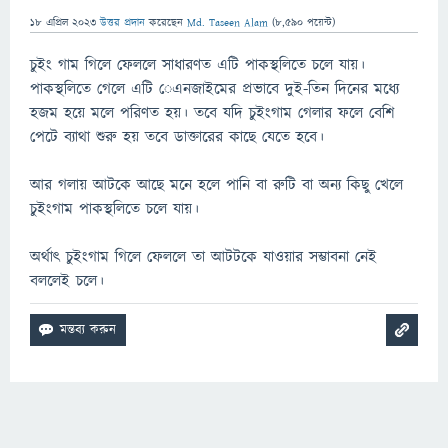
18 এপ্রিল 2023
উত্তর প্রদান
করেছেন
Md. Taseen Alam
(
8,590
পয়েন্ট)
চুইং গাম গিলে ফেললে সাধারণত এটি পাকস্থলিতে চলে যায়।
পাকস্থলিতে গেলে এটি েএনজাইমের প্রভাবে দুই-তিন দিনের মধ্যে
হজম হয়ে মলে পরিণত হয়। তবে যদি চুইংগাম গেলার ফলে বেশি
পেটে ব্যাথা শুরু হয় তবে ডাক্তারের কাছে যেতে হবে।
আর গলায় আটকে আছে মনে হলে পানি বা রুটি বা অন্য কিছু খেলে
চুইংগাম পাকস্থলিতে চলে যায়।
অর্থাৎ চুইংগাম গিলে ফেললে তা আটটকে যাওয়ার সম্ভাবনা নেই
বললেই চলে।