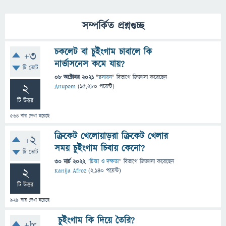
সম্পর্কিত প্রশ্নগুচ্ছ
চকলেট বা চুইংগাম চাবালে কি
+3
নার্ভাসনেস কমে যায়?
টি ভোট
08 অক্টোবর 2021
"
রসায়ন
" বিভাগে
জিজ্ঞাসা
করেছেন
2
Anupom
(
15,280
পয়েন্ট)
টি উত্তর
564
বার দেখা হয়েছে
ক্রিকেট খেলোয়াড়রা ক্রিকেট খেলার
+2
সময় চুইংগাম চিবায় কেনো?
টি ভোট
30 মার্চ 2022
"
চিন্তা ও দক্ষতা
" বিভাগে
জিজ্ঞাসা
করেছেন
2
Kanija Afroz
(
2,140
পয়েন্ট)
টি উত্তর
929
বার দেখা হয়েছে
চুইংগাম কি দিয়ে তৈরি?
+8