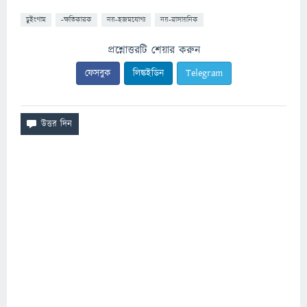
চুইংগাম
-ক্ষতিকারক
নয়-হজমযোগ্য
নয়-রাসায়নিক
প্রশ্নোত্তরটি শেয়ার করুন
ফেসবুক
লিঙ্কইডিন
Telegram