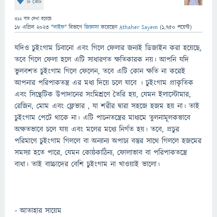
টি ভোট
312
বার দেখা হয়েছে
18 এপ্রিল 2023
"
লাইফ
" বিভাগে
জিজ্ঞাসা
করেছেন
Athaher Sayem
(
1,750
পয়েন্ট)
যদিও চুইংগাম চিবানো এবং গিলে ফেলার জন্যই ডিজাইন করা হয়েছে,
তবে গিলে ফেলা হলে এটি সাধারণত ক্ষতিকারক নয়। আপনি যদি
ভুলবশত চুইংগাম গিলে ফেলেন, তবে এটি কোন ক্ষতি না করেই
আপনার পরিপাকতন্ত্র এর মধ্য দিয়ে চলে যাবে । চুইংগাম প্রাকৃতিক
এবং সিন্থেটিক উপাদানের সংমিশ্রণে তৈরি হয়, যেমন ইলাস্টোমার,
রেজিন, মোম এবং ফ্লেভার , যা শরীর দ্বারা সহজে হজম হয় না। তাই
চুইংগাম পেটে থাকে না। এটি পাচনতন্ত্রের মাধ্যমে তুলনামূলকভাবে
অক্ষতভাবে চলে যায় এবং মলের মধ্যে নির্গত হয়। তবে, প্রচুর
পরিমাণে চুইংগাম গিললে বা অন্যান্য অপাচ্য বস্তুর সাথে গিললে হজমের
সমস্যা হতে পারে, যেমন কোষ্ঠকাঠিন্য, ফোলাভাব বা পরিপাকতন্ত্রে
বাধা। তাই বাচ্চাদের বেশি চুইংগাম না খাওয়াই ভালো।
- আতাহার সায়েম