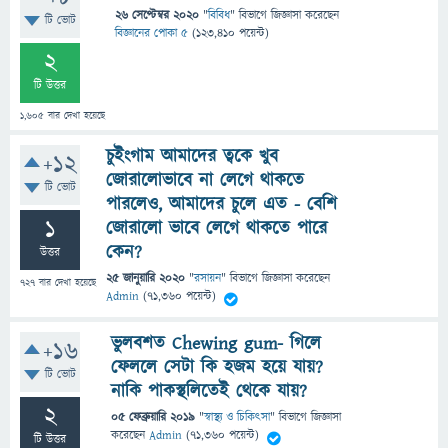
26 সেপ্টেম্বর 2020
"
বিবিধ
" বিভাগে
জিজ্ঞাসা
করেছেন
টি ভোট
বিজ্ঞানের পোকা ৫
(
123,410
পয়েন্ট)
2
টি উত্তর
1,605
বার দেখা হয়েছে
চুইংগাম আমাদের ত্বকে খুব
+12
জোরালোভাবে না লেগে থাকতে
টি ভোট
পারলেও, আমাদের চুলে এত - বেশি
1
জোরালো ভাবে লেগে থাকতে পারে
কেন?
উত্তর
25 জানুয়ারি 2020
"
রসায়ন
" বিভাগে
জিজ্ঞাসা
করেছেন
727
বার দেখা হয়েছে
Admin
(
71,360
পয়েন্ট)
ভুলবশত Chewing gum- গিলে
+16
ফেললে সেটা কি হজম হয়ে যায়?
টি ভোট
নাকি পাকস্থলিতেই থেকে যায়?
2
05 ফেব্রুয়ারি 2019
"
স্বাস্থ্য ও চিকিৎসা
" বিভাগে
জিজ্ঞাসা
করেছেন
Admin
(
71,360
পয়েন্ট)
টি উত্তর