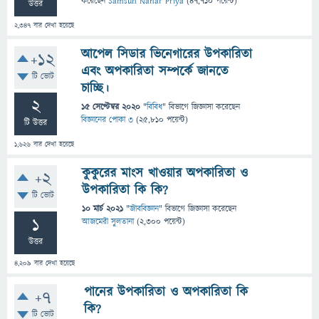
করেছেন
Samsun Nahar Priya
(
47,710
পয়েন্ট)
উত্তর
2,347
বার দেখা হয়েছে
আপেল সিডার ভিনেগারের উপকারিতা
+12
এবং অপকারিতা সম্পর্কে জানতে
টি ভোট
চাচ্ছি।
2
15 সেপ্টেম্বর 2020
"
বিবিধ
" বিভাগে
জিজ্ঞাসা
করেছেন
বিজ্ঞানের পোকা ৩
(
25,810
পয়েন্ট)
টি উত্তর
1,626
বার দেখা হয়েছে
কুকুরের মাংস খাওয়ার অপকারিতা ও
+2
উপকারিতা কি কি?
টি ভোট
10 মার্চ 2021
"
জীববিজ্ঞান
" বিভাগে
জিজ্ঞাসা
করেছেন
1
আজমেরী সুলতানা
(
2,300
পয়েন্ট)
উত্তর
4,209
বার দেখা হয়েছে
পানের উপকারিতা ও অপকারিতা কি
+7
কি?
টি ভোট