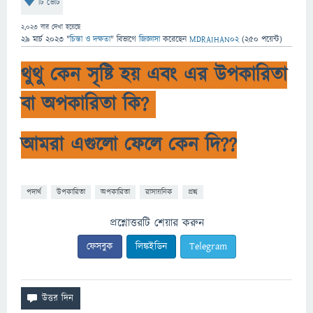
টি ভোট
2,023
বার দেখা হয়েছে
29 মার্চ 2023
"
চিন্তা ও দক্ষতা
" বিভাগে
জিজ্ঞাসা
করেছেন
MDRAIHAN02
(
250
পয়েন্ট)
থুথু কেন সৃষ্টি হয় এবং এর উপকারিতা
বা অপকারিতা কি?
আমরা এগুলো ফেলে কেন দি??
পদার্থ
উপকারিতা
অপকারিতা
রাসায়নিক
প্রশ্ন
প্রশ্নোত্তরটি শেয়ার করুন
ফেসবুক
লিঙ্কইডিন
Telegram