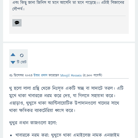
এবং কিছু জানা জিনিস যা মনে আসেনি তা মনে পড়েছে।। এটাই বিজ্ঞানের
সৌন্দর্য।
0
টি ভোট
31 ডিসেম্বর 2023
উত্তর প্রদান
করেছেন
Monjil Hossain
(
5,600
পয়েন্ট)
থু হলো লালা গ্রন্থি থেকে নিঃসৃত একটি স্বচ্ছ বা সাদাটে তরল। এটি
মুখে থাকা খাবারকে নরম করে দেয়, যা গিলতে সহায়তা করে।
এছাড়াও, থুথুতে থাকা অ্যান্টিবায়োটিক উপাদানগুলো খাদ্যের সাথে
থাকা ক্ষতিকর ব্যাকটেরিয়া ধ্বংস করে।
থুথুর প্রধান কাজগুলো হলো:
খাবারকে নরম করা: থুথুতে থাকা এমাইলেজ নামক এনজাইম