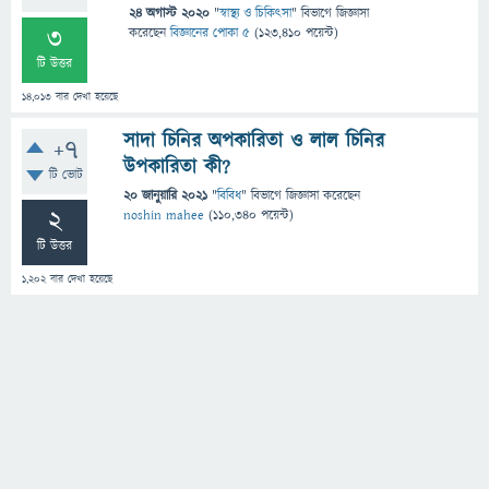
24 অগাস্ট 2020
"
স্বাস্থ্য ও চিকিৎসা
" বিভাগে
জিজ্ঞাসা
3
করেছেন
বিজ্ঞানের পোকা ৫
(
123,410
পয়েন্ট)
টি উত্তর
14,013
বার দেখা হয়েছে
সাদা চিনির অপকারিতা ও লাল চিনির
+7
উপকারিতা কী?
টি ভোট
20 জানুয়ারি 2021
"
বিবিধ
" বিভাগে
জিজ্ঞাসা
করেছেন
2
noshin mahee
(
110,340
পয়েন্ট)
টি উত্তর
1,202
বার দেখা হয়েছে