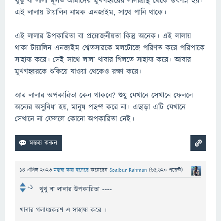
থুতু বা লালা মূলত আমাদের মুখগহ্বরের লালাগ্রন্থি থেকে উৎপন্ন হয়।
এই লালায় টায়ালিন নামক এনজাইম, সাথে পানি থাকে।
এই লালার উপকারিতা বা প্রয়োজনীয়তা কিন্তু অনেক। এই লালায়
থাকা টায়ালিন এনজাইম শ্বেতসারকে মলটোজে পরিণত করে পরিপাকে
সাহায্য করে। সেই সাথে লালা খাবার গিলতে সাহায্য করে। আবার
মুখগহ্বরকে শুকিয়ে যাওয়া থেকেও রক্ষা করে।
আর লালার অপকারিতা কেন থাকবে? শুধু যেখানে সেখানে ফেললে
অন্যের অসুবিধা হয়, মানুষ পছন্দ করে না। এছাড়া এটি যেখানে
সেখানে না ফেললে কোনো অপকারিতা নেই।
14 এপ্রিল 2023
মন্তব্য করা হয়েছে
করেছেন
Soaibur Rahman
(
65,620
পয়েন্ট)
+1
থুথু বা লালার উপকারিতা ----
খাবার গলাধঃকরণ এ সাহায্য করে ।