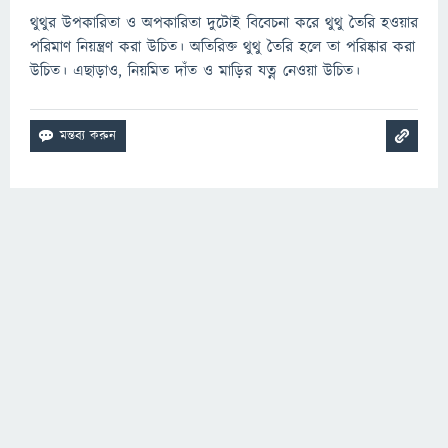
থুথুর উপকারিতা ও অপকারিতা দুটোই বিবেচনা করে থুথু তৈরি হওয়ার
পরিমাণ নিয়ন্ত্রণ করা উচিত। অতিরিক্ত থুথু তৈরি হলে তা পরিষ্কার করা
উচিত। এছাড়াও, নিয়মিত দাঁত ও মাড়ির যত্ন নেওয়া উচিত।