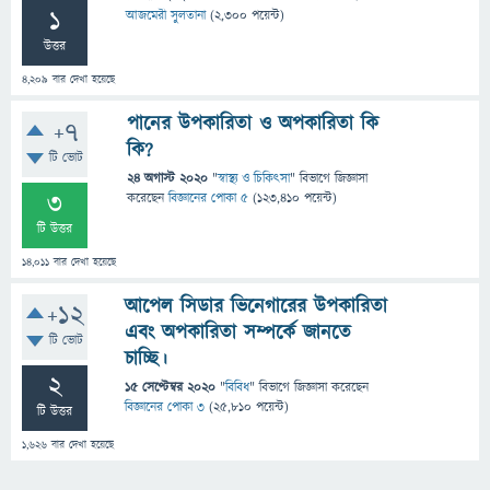
1
আজমেরী সুলতানা
(
2,300
পয়েন্ট)
উত্তর
4,209
বার দেখা হয়েছে
পানের উপকারিতা ও অপকারিতা কি
+7
কি?
টি ভোট
24 অগাস্ট 2020
"
স্বাস্থ্য ও চিকিৎসা
" বিভাগে
জিজ্ঞাসা
3
করেছেন
বিজ্ঞানের পোকা ৫
(
123,410
পয়েন্ট)
টি উত্তর
14,011
বার দেখা হয়েছে
আপেল সিডার ভিনেগারের উপকারিতা
+12
এবং অপকারিতা সম্পর্কে জানতে
টি ভোট
চাচ্ছি।
2
15 সেপ্টেম্বর 2020
"
বিবিধ
" বিভাগে
জিজ্ঞাসা
করেছেন
বিজ্ঞানের পোকা ৩
(
25,810
পয়েন্ট)
টি উত্তর
1,626
বার দেখা হয়েছে