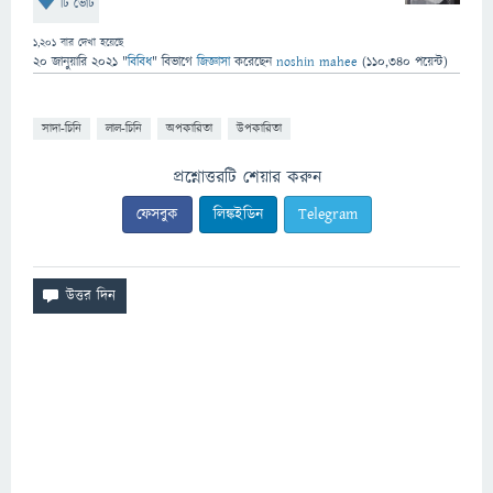
টি ভোট
1,201
বার দেখা হয়েছে
20 জানুয়ারি 2021
"
বিবিধ
" বিভাগে
জিজ্ঞাসা
করেছেন
noshin mahee
(
110,340
পয়েন্ট)
সাদা-চিনি
লাল-চিনি
অপকারিতা
উপকারিতা
প্রশ্নোত্তরটি শেয়ার করুন
ফেসবুক
লিঙ্কইডিন
Telegram