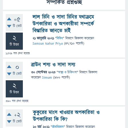
সম্পর্কিত প্রশ্নগুচ্ছ
লাল চিনি ও সাদা চিনির যথাক্রমে
+5
উপকারিতা ও অপকারীতা সম্পর্কে
টি ভোট
বিস্তারিত জানতে চাই
2
21 জানুয়ারি 2021
"
বিবিধ
" বিভাগে
জিজ্ঞাসা
করেছেন
Samsun Nahar Priya
(
47,710
পয়েন্ট)
টি উত্তর
1,529
বার দেখা হয়েছে
ব্রাউন শস্য ও সাদা সস্য
0
30 সেপ্টেম্বর 2023
"
স্বাস্থ্য ও চিকিৎসা
" বিভাগে
জিজ্ঞাসা
টি ভোট
করেছেন
Simum
(
980
পয়েন্ট)
2
টি উত্তর
390
বার দেখা হয়েছে
কুকুরের মাংস খাওয়ার অপকারিতা ও
+2
উপকারিতা কি কি?
টি ভোট
10 মার্চ 2021
"
জীববিজ্ঞান
" বিভাগে
জিজ্ঞাসা
করেছেন