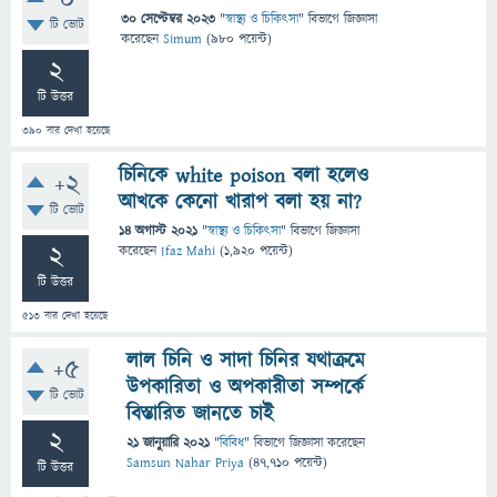
0
30 সেপ্টেম্বর 2023
"
স্বাস্থ্য ও চিকিৎসা
" বিভাগে
জিজ্ঞাসা
টি ভোট
করেছেন
Simum
(
980
পয়েন্ট)
2
টি উত্তর
390
বার দেখা হয়েছে
চিনিকে white poison বলা হলেও
+2
আখকে কেনো খারাপ বলা হয় না?
টি ভোট
14 অগাস্ট 2021
"
স্বাস্থ্য ও চিকিৎসা
" বিভাগে
জিজ্ঞাসা
2
করেছেন
Ifaz Mahi
(
1,920
পয়েন্ট)
টি উত্তর
513
বার দেখা হয়েছে
লাল চিনি ও সাদা চিনির যথাক্রমে
+5
উপকারিতা ও অপকারীতা সম্পর্কে
টি ভোট
বিস্তারিত জানতে চাই
2
21 জানুয়ারি 2021
"
বিবিধ
" বিভাগে
জিজ্ঞাসা
করেছেন
Samsun Nahar Priya
(
47,710
পয়েন্ট)
টি উত্তর