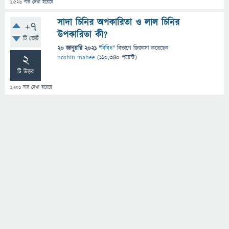
1,526
বার দেখা হয়েছে
সাদা চিনির অপকারিতা ও লাল চিনির
+7
উপকারিতা কী?
টি ভোট
20 জানুয়ারি 2021
"
বিবিধ
" বিভাগে
জিজ্ঞাসা
করেছেন
2
noshin mahee
(
110,340
পয়েন্ট)
টি উত্তর
1,201
বার দেখা হয়েছে