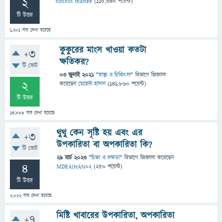
2
noshin mahee
(
110,340
পয়েন্ট)
টি উত্তর
1,201
বার দেখা হয়েছে
কুকুরের মাংস খাওয়া কতটা
+3
ক্ষতিকর?
টি ভোট
03 জুলাই 2021
"
স্বাস্থ্য ও চিকিৎসা
" বিভাগে
জিজ্ঞাসা
2
করেছেন
মেহেদী হাসান
(
141,860
পয়েন্ট)
টি উত্তর
14,889
বার দেখা হয়েছে
থুথু কেন সৃষ্টি হয় এবং এর
+3
উপকারিতা বা অপকারিতা কি?
টি ভোট
29 মার্চ 2023
"
চিন্তা ও দক্ষতা
" বিভাগে
জিজ্ঞাসা
করেছেন
4
MDRAIHAN02
(
250
পয়েন্ট)
টি উত্তর
2,022
বার দেখা হয়েছে
মিষ্টি খাবারের উপকারিতা, অপকারিতা
+7