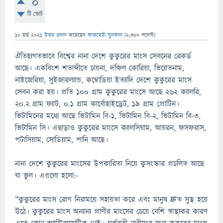
0
টি ভোট
10 মার্চ 2021
উত্তর প্রদান
করেছেন
আজমেরী সুলতানা
(
2,300
পয়েন্ট)
ঐতিহ্যগতভাবে বিশ্বের নানা দেশে কুকুরের মাংস সেবনের রেকর্ড
আছে। একবিংশ শতাব্দীতে চায়না, দক্ষিণ কোরিয়া, ভিয়েতনাম,
নাইজেরিয়া, সুইজারল্যান্ড, কম্বোডিয়া ইত্যাদি দেশে কুকুরের মাংস
সেবন করা হয়। প্রতি ১০০ গ্রাম কুকুরের মাংসে আছে ২৬২ ক্যালরি,
২০.২ গ্রাম ফ্যাট, ০.১ গ্রাম কার্বোহাইড্রেট, ১৯ গ্রাম প্রোটিন।
ভিটামিনের মধ্যে আছে ভিটামিন বি-১, ভিটামিন বি-২, ভিটামিন বি-৩,
ভিটামিন সি। এছাড়াও কুকুরের মাংসে ক্যালসিয়াম, আয়রন, ফসফরাস,
পটাসিয়াম, সোডিয়াম, পানি আছে।
নানা দেশে কুকুরের মাংসের উপকারিতা নিয়ে কুসংস্কার প্রচলিত আছে
যা ভুল। এগুলো হলো:-
"কুকুরের মাংস রোগ নিরাময়ে সহায়তা করে এবং মানুষ দ্রুত সুস্থ হয়ে
উঠে। কুকুরের মাংস অন্যান্য প্রাণীর মাংসের চেয়ে বেশি স্বাস্থ্যকর কারণ