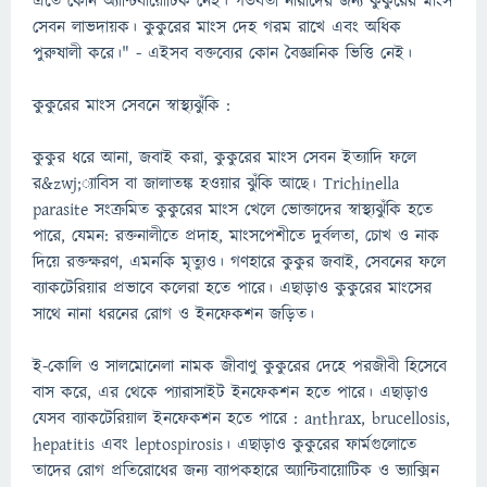
এতে কোন অ্যান্টিবায়োটিক নেই। গর্ভবতী নারীদের জন্য কুকুরের মাংস
সেবন লাভদায়ক। কুকুরের মাংস দেহ গরম রাখে এবং অধিক
পুরুষালী করে।" - এইসব বক্তব্যের কোন বৈজ্ঞানিক ভিত্তি নেই।
কুকুরের মাংস সেবনে স্বাস্থ্যঝুঁকি :
কুকুর ধরে আনা, জবাই করা, কুকুরের মাংস সেবন ইত্যাদি ফলে
র&zwj;্যাবিস বা জালাতঙ্ক হওয়ার ঝুঁকি আছে। Trichinella
parasite সংক্রমিত কুকুরের মাংস খেলে ভোক্তাদের স্বাস্থ্যঝুঁকি হতে
পারে, যেমন: রক্তনালীতে প্রদাহ, মাংসপেশীতে দুর্বলতা, চোখ ও নাক
দিয়ে রক্তক্ষরণ, এমনকি মৃত্যুও। গণহারে কুকুর জবাই, সেবনের ফলে
ব্যাকটেরিয়ার প্রভাবে কলেরা হতে পারে। এছাড়াও কুকুরের মাংসের
সাথে নানা ধরনের রোগ ও ইনফেকশন জড়িত।
ই-কোলি ও সালমোনেলা নামক জীবাণু কুকুরের দেহে পরজীবী হিসেবে
বাস করে, এর থেকে প্যারাসাইট ইনফেকশন হতে পারে। এছাড়াও
যেসব ব্যাকটেরিয়াল ইনফেকশন হতে পারে : anthrax, brucellosis,
hepatitis এবং leptospirosis। এছাড়াও কুকুরের ফার্মগুলোতে
তাদের রোগ প্রতিরোধের জন্য ব্যাপকহারে অ্যান্টিবায়োটিক ও ভ্যাক্সিন