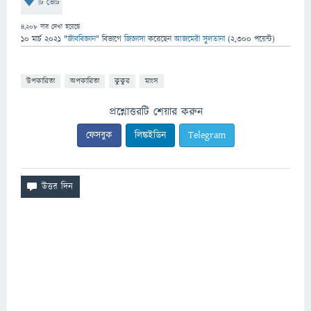
টি ভোট
4,208
বার দেখা হয়েছে
10 মার্চ 2021
"
জীববিজ্ঞান
" বিভাগে
জিজ্ঞাসা
করেছেন
আজমেরী সুলতানা
(
2,300
পয়েন্ট)
উপকারিতা
অপকারিতা
কুকুর
মাংস
প্রশ্নোত্তরটি শেয়ার করুন
ফেসবুক
লিঙ্কইডিন
Telegram