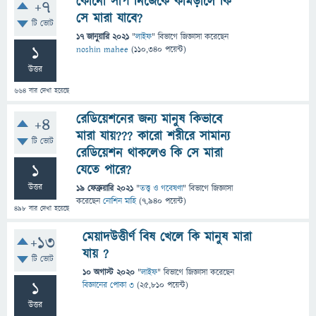
কোনো সাপ নিজেকে কামড়ালে কি
+7
সে মারা যাবে?
টি ভোট
17 জানুয়ারি 2021
"
লাইফ
" বিভাগে
জিজ্ঞাসা
করেছেন
1
noshin mahee
(
110,340
পয়েন্ট)
উত্তর
664
বার দেখা হয়েছে
রেডিয়েশনের জন্য মানুষ কিভাবে
+4
মারা যায়??? কারো শরীরে সামান্য
টি ভোট
রেডিয়েশন থাকলেও কি সে মারা
1
যেতে পারে?
উত্তর
19 ফেব্রুয়ারি 2021
"
তত্ত্ব ও গবেষণা
" বিভাগে
জিজ্ঞাসা
করেছেন
নোশিন মাহি
(
7,940
পয়েন্ট)
498
বার দেখা হয়েছে
মেয়াদউত্তীর্ণ বিষ খেলে কি মানুষ মারা
+13
যায় ?
টি ভোট
10 অগাস্ট 2020
"
লাইফ
" বিভাগে
জিজ্ঞাসা
করেছেন
1
বিজ্ঞানের পোকা ৩
(
25,810
পয়েন্ট)
উত্তর