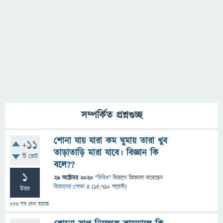
সম্পর্কিত প্রশ্নগুচ্ছ
শোনা যায় যারা কম ঘুমায় তারা খুব
+11
তাড়াতাড়ি মারা যাবে। বিজ্ঞান কি
টি ভোট
বলে??
1
29 অক্টোবর 2020
"
বিবিধ
" বিভাগে
জিজ্ঞাসা
করেছেন
বিজ্ঞানের পোকা ৪
(
15,710
পয়েন্ট)
উত্তর
554
বার দেখা হয়েছে