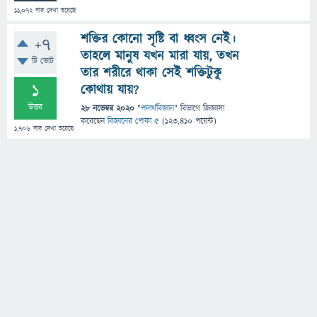
11,072
বার দেখা হয়েছে
শক্তির কোনো সৃষ্টি বা ধ্বংস নেই।
+7
তাহলে মানুষ যখন মারা যায়, তখন
টি ভোট
তার শরীরে থাকা সেই শক্তিটুকু
1
কোথায় যায়?
উত্তর
28 নভেম্বর 2020
"
পদার্থবিজ্ঞান
" বিভাগে
জিজ্ঞাসা
করেছেন
বিজ্ঞানের পোকা ৫
(
123,410
পয়েন্ট)
1,706
বার দেখা হয়েছে