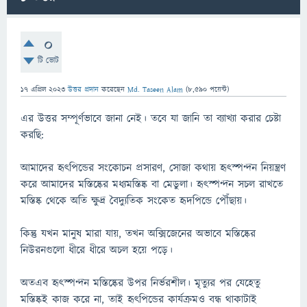
0
টি ভোট
17 এপ্রিল 2023
উত্তর প্রদান
করেছেন
Md. Taseen Alam
(
8,590
পয়েন্ট)
এর উত্তর সম্পূর্ণভাবে জানা নেই। তবে যা জানি তা ব্যাখ্যা করার চেষ্টা
করছি:
আমাদের হৃৎপিন্ডের সংকোচন প্রসারণ, সোজা কথায় হৃৎস্পন্দন নিয়ন্ত্রণ
করে আমাদের মস্তিষ্কের মধ্যমস্তিষ্ক বা মেডুলা। হৃৎস্পন্দন সচল রাখতে
মস্তিষ্ক থেকে অতি ক্ষুদ্র বৈদ্যুতিক সংকেত হৃদপিন্ডে পৌঁছায়।
কিন্তু যখন মানুষ মারা যায়, তখন অক্সিজেনের অভাবে মস্তিষ্কের
নিউরনগুলো ধীরে ধীরে অচল হয়ে পড়ে।
অতএব হৃৎস্পন্দন মস্তিষ্কের উপর নির্ভরশীল। মৃত্যুর পর যেহেতু
মস্তিষ্কই কাজ করে না, তাই হৃৎপিন্ডের কার্যক্রমও বন্ধ থাকাটাই