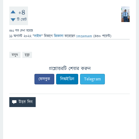
+4
টি ভোট
491
বার দেখা হয়েছে
11 অগাস্ট 2022
"
লাইফ
" বিভাগে
জিজ্ঞাসা
করেছেন
Imzamam
(
430
পয়েন্ট)
মানুষ
মৃত্যু
প্রশ্নোত্তরটি শেয়ার করুন
ফেসবুক
লিঙ্কইডিন
Telegram