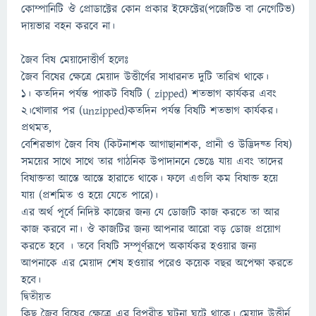
কোম্পানিটি ঔ প্রোডাক্টের কোন প্রকার ইফেক্টের(পজেটিভ বা নেগেটিভ)
দায়ভার বহন করবে না।
জৈব বিষ মেয়াদোত্তীর্ণ হলেঃ
জৈব বিষের ক্ষেত্রে মেয়াদ উত্তীর্ণের সাধারনত দুটি তারিখ থাকে।
১। কতদিন পর্যন্ত প্যাকট বিষটি ( zipped) শতভাগ কার্যকর এবং
২।খােলার পর (unzipped)কতদিন পর্যন্ত বিষটি শতভাগ কার্যকর।
প্রথমত,
বেশিরভাগ জৈব বিষ (কিটনাশক আগাছানাশক, প্রানী ও উদ্ভিদষ্ত বিষ)
সময়ের সাথে সাথে তার গাঠনিক উপাদাননে ভেঙে যায় এবং তাদের
বিষাক্ততা আস্তে আস্তে হারাতে থাকে। ফলে এগুলি কম বিষাক্ত হয়ে
যায় (প্রশমিত ও হয়ে যেতে পারে)।
এর অর্থ পূর্বে নিদিষ্ট কাজের জন্য যে ডোজটি কাজ করতে তা আর
কাজ করবে না। ঔ কাজটির জন্য আপনার আরো বড় ডােজ প্রয়োগ
করতে হবে । তবে বিষটি সম্পূর্ণরূপে অকার্যকর হওয়ার জন্য
আপনাকে এর মেয়াদ শেষ হওয়ার পরেও কয়েক বছর অপেক্ষা করতে
হবে।
দ্বিতীয়ত
কিছু জৈব বিষের ক্ষেত্রে এর বিপরীত ঘটনা ঘটে থাকে। মেয়াদ উত্তীর্ন