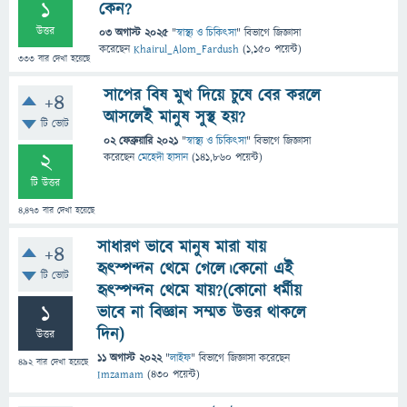
1
কেন?
উত্তর
03 অগাস্ট 2025
"
স্বাস্থ্য ও চিকিৎসা
" বিভাগে
জিজ্ঞাসা
করেছেন
Khairul_Alom_Fardush
(
1,150
পয়েন্ট)
333
বার দেখা হয়েছে
সাপের বিষ মুখ দিয়ে চুষে বের করলে
+4
আসলেই মানুষ সুস্থ হয়?
টি ভোট
02 ফেব্রুয়ারি 2021
"
স্বাস্থ্য ও চিকিৎসা
" বিভাগে
জিজ্ঞাসা
2
করেছেন
মেহেদী হাসান
(
141,860
পয়েন্ট)
টি উত্তর
4,473
বার দেখা হয়েছে
সাধারণ ভাবে মানুষ মারা যায়
+4
হৃৎস্পন্দন থেমে গেলে।কেনো এই
টি ভোট
হৃৎস্পন্দন থেমে যায়?(কোনো ধর্মীয়
1
ভাবে না বিজ্ঞান সম্মত উত্তর থাকলে
দিন)
উত্তর
11 অগাস্ট 2022
"
লাইফ
" বিভাগে
জিজ্ঞাসা
করেছেন
492
বার দেখা হয়েছে
Imzamam
(
430
পয়েন্ট)