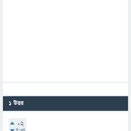
1
উত্তর
+2
টি ভোট