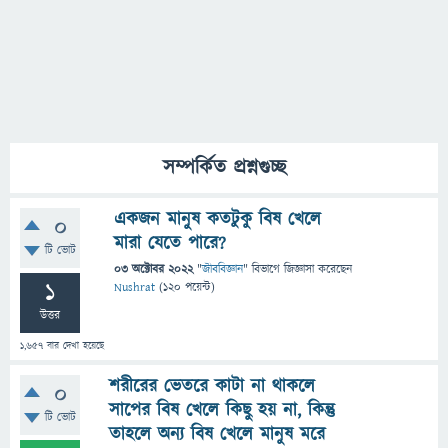
সম্পর্কিত প্রশ্নগুচ্ছ
একজন মানুষ কতটুকু বিষ খেলে
0
মারা যেতে পারে?
টি ভোট
03 অক্টোবর 2022
"
জীববিজ্ঞান
" বিভাগে
জিজ্ঞাসা
করেছেন
1
Nushrat
(
120
পয়েন্ট)
উত্তর
1,657
বার দেখা হয়েছে
শরীরের ভেতরে কাটা না থাকলে
0
সাপের বিষ খেলে কিছু হয় না, কিন্তু
টি ভোট
তাহলে অন্য বিষ খেলে মানুষ মরে