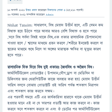
10 অগাস্ট 2020
উত্তর প্রদান
করেছেন
বিজ্ঞানের পোকা ৩
(
25,810
পয়েন্ট)
20 নভেম্বর 2021
সম্পাদিত
করেছেন
Admin
Nishat Tasnim: সাধারণত, বিষ মেয়াদ উত্তীর্ন হলে, এটি যেমন কম
বিষাক্ত হয়ে উঠতে পারে আবার আরও বেশি বিষাক্ত ও হতে পারে
,তবে বিষ সর্বদা বিষই থাকে।বিষ,এক প্রকার রাসায়নিক (উপাদান)যা
খাওয়া হলে / শ্বাসের মাধ্যমে গ্রহন করলে /শরীরে ইনজেক্ট করলে বা
ত্বকের মাধ্যমে শুষে নিলে তা অঙ্গের মারাত্মক ক্ষতির বা মৃত্যুর কারণ
হতে পারে।
রাসায়নিক দিক দিয়ে বিষ দুই প্রকারঃ জৈববিষ ও অজৈব বিষ।
ফার্মাসিটিউকেল প্রোডাক্টের ( উপাদান,যৌগ,ড্রাগ বা মেডিসিন যা
চিকিত্সার জন্য থেরাপিউটিক কাজে ব্যবহার করা হয়) মেয়াদ উত্তীর্ন
তারিখ বলতে বোঝায় প্রোডাক্টটি ওই তারিখ পর্যন্ত শতভাগ নিরাপদ
এবং শতভাগ কাজ করতে সক্ষম।
এর পরবর্তী সময়ে এটি এর কার্যকারিতা হারাতে থাকে।মেয়াদ উত্তীর্ন
হওয়ার মানে এই না যে তারপর প্রডাক্টি আর কাজ করবে না। কাজ
করবে তবে শতভাগ করবে না এবং ঔ ডেটের পর ফার্মাসিটিউকেল