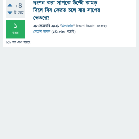
দংশন করা সাপকে উল্টো কামড়
+4
দিলে বিষ ফেরত চলে যায় সাপের
টি ভোট
ভেতরে?
1
28 ফেব্রুয়ারি 2021
"
মিথোলজি
" বিভাগে
জিজ্ঞাসা
করেছেন
মেহেদী হাসান
(
141,860
পয়েন্ট)
উত্তর
919
বার দেখা হয়েছে