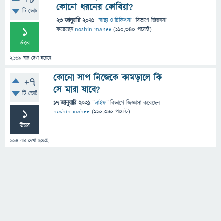
+8
কোনো ধরনের ফোবিয়া?
টি ভোট
23 জানুয়ারি 2021
"
স্বাস্থ্য ও চিকিৎসা
" বিভাগে
জিজ্ঞাসা
1
করেছেন
noshin mahee
(
110,340
পয়েন্ট)
উত্তর
2,169
বার দেখা হয়েছে
কোনো সাপ নিজেকে কামড়ালে কি
+7
সে মারা যাবে?
টি ভোট
17 জানুয়ারি 2021
"
লাইফ
" বিভাগে
জিজ্ঞাসা
করেছেন
1
noshin mahee
(
110,340
পয়েন্ট)
উত্তর
664
বার দেখা হয়েছে