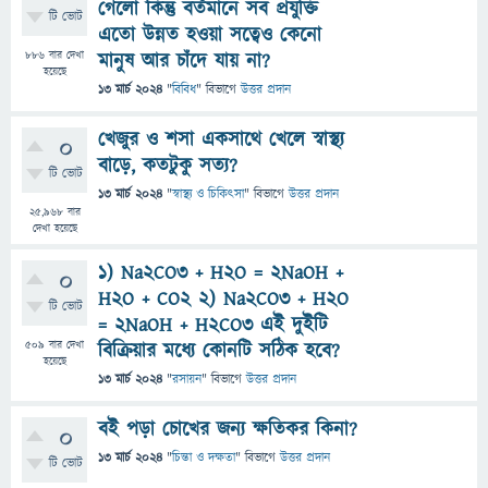
গেলো কিন্তু বর্তমানে সব প্রযুক্তি
টি ভোট
এতো উন্নত হওয়া সত্বেও কেনো
886
বার দেখা
মানুষ আর চাঁদে যায় না?
হয়েছে
13 মার্চ 2024
"
বিবিধ
" বিভাগে
উত্তর প্রদান
খেজুর ও শসা একসাথে খেলে স্বাস্থ্য
0
বাড়ে, কতটুকু সত্য?
টি ভোট
13 মার্চ 2024
"
স্বাস্থ্য ও চিকিৎসা
" বিভাগে
উত্তর প্রদান
25,968
বার
দেখা হয়েছে
1) Na2CO3 + H2O = 2NaOH +
0
H2O + CO2 2) Na2CO3 + H2O
টি ভোট
= 2NaOH + H2CO3 এই দুইটি
509
বার দেখা
বিক্রিয়ার মধ্যে কোনটি সঠিক হবে?
হয়েছে
13 মার্চ 2024
"
রসায়ন
" বিভাগে
উত্তর প্রদান
বই পড়া চোখের জন্য ক্ষতিকর কিনা?
0
13 মার্চ 2024
"
চিন্তা ও দক্ষতা
" বিভাগে
উত্তর প্রদান
টি ভোট