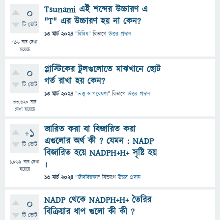
Tsunami এই শব্দের উচ্চারণ এ
0
"T" এর উচ্চারণ হয় না কেন?
টি ভোট
13 মার্চ 2024
"
বিবিধ
" বিভাগে
উত্তর প্রদান
716
বার দেখা
হয়েছে
প্লাস্টিকের টুলগুলোতে মাঝখানে ছোট
0
গর্ত রাখা হয় কেন?
টি ভোট
13 মার্চ 2024
"
তত্ত্ব ও গবেষণা
" বিভাগে
উত্তর প্রদান
33,620
বার
দেখা হয়েছে
জারিত করা বা বিজারিত করা
+1
এগুলোর অর্থ কী ? যেমন : NADP
টি ভোট
বিজারিত হয়ে NADPH+H+ সৃষ্টি হয়
1,869
বার দেখা
৷
হয়েছে
13 মার্চ 2024
"
জীববিজ্ঞান
" বিভাগে
উত্তর প্রদান
NADP থেকে NADPH+H+ তৈরির
0
বিক্রিয়ার ধাপ গুলো কী কী ?
টি ভোট