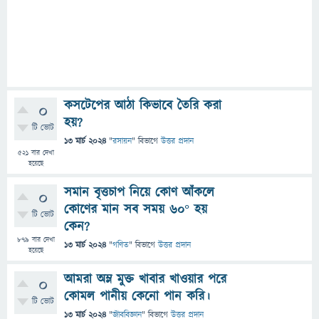
কসটেপের আঠা কিভাবে তৈরি করা
0
হয়?
টি ভোট
13 মার্চ 2024
"
রসায়ন
" বিভাগে
উত্তর প্রদান
521
বার দেখা
হয়েছে
সমান বৃত্তচাপ নিয়ে কোণ আঁকলে
0
কোণের মান সব সময় ৬০° হয়
টি ভোট
কেন?
879
বার দেখা
13 মার্চ 2024
"
গণিত
" বিভাগে
উত্তর প্রদান
হয়েছে
আমরা অম্ল মুক্ত খাবার খাওয়ার পরে
0
কোমল পানীয় কেনো পান করি।
টি ভোট
13 মার্চ 2024
"
জীববিজ্ঞান
" বিভাগে
উত্তর প্রদান