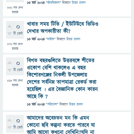
13 মার্চ 2024
"
জীববিজ্ঞান
" বিভাগে
উত্তর প্রদান
532
বার দেখা
হয়েছে
খাবার সময় টিভি / ইউটিউবে ভিডিও
0
দেখার অপকারীতা কী?
টি ভোট
13 মার্চ 2024
"
লাইফ
" বিভাগে
উত্তর প্রদান
577
বার দেখা
হয়েছে
বিগত বছরগুলিতে উত্তরবঙ্গে শীতের
0
প্রকোপ বেশি থাকলেও এ বছর
টি ভোট
কিশোরগঞ্জের নিকলী উপজেলায়
513
বার দেখা
দেশের সর্বনিম্ন তাপমাত্রা রেকর্ড করা
হয়েছে
হয়েছিল । এর বৈজ্ঞানিক কোন কারন
আছে কি ?
13 মার্চ 2024
"
পরিবেশ
" বিভাগে
উত্তর প্রদান
আমাদের অবেচতন মন কি এমন
0
কোনো ছবি কল্পনা করতে পারবে যা
টি ভোট
আমি আদো কখনো দেখিনি?যদি না