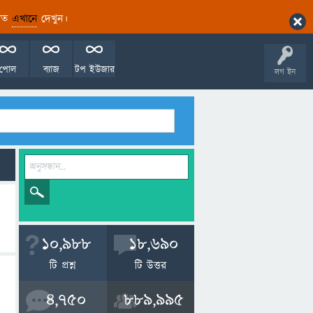
ারিত
এখানে
দেখুন।
পোল
ব্যাজ
টপ ইউজার
লগ ইন
10,988
18,690
টি প্রশ্ন
টি উত্তর
4,750
889,995