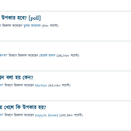
 উপকার হবে? [poll]
ে
জিজ্ঞাসা
করেছেন
তুষার আহমেদ
(
470
পয়েন্ট)
চিকিৎসা
" বিভাগে
জিজ্ঞাসা
করেছেন
মেহেদী হাসান
(
141,860
পয়েন্ট)
ভিদ বলা হয় কেন?
ান
" বিভাগে
জিজ্ঞাসা
করেছেন
Martian
(
93,090
পয়েন্ট)
য়ে খেলে কি উপকার হয়?
ান
" বিভাগে
জিজ্ঞাসা
করেছেন
Hojayfa Ahmed
(
135,490
পয়েন্ট)