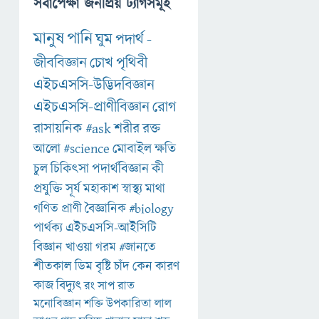
সর্বাপেক্ষা জনপ্রিয় ট্যাগসমূহ
মানুষ
পানি
ঘুম
পদার্থ
-
জীববিজ্ঞান
চোখ
পৃথিবী
এইচএসসি-উদ্ভিদবিজ্ঞান
এইচএসসি-প্রাণীবিজ্ঞান
রোগ
রাসায়নিক
#ask
শরীর
রক্ত
আলো
#science
মোবাইল
ক্ষতি
চুল
চিকিৎসা
পদার্থবিজ্ঞান
কী
প্রযুক্তি
সূর্য
মহাকাশ
স্বাস্থ্য
মাথা
গণিত
প্রাণী
বৈজ্ঞানিক
#biology
পার্থক্য
এইচএসসি-আইসিটি
বিজ্ঞান
খাওয়া
গরম
#জানতে
শীতকাল
ডিম
বৃষ্টি
চাঁদ
কেন
কারণ
কাজ
বিদ্যুৎ
রং
সাপ
রাত
মনোবিজ্ঞান
শক্তি
উপকারিতা
লাল