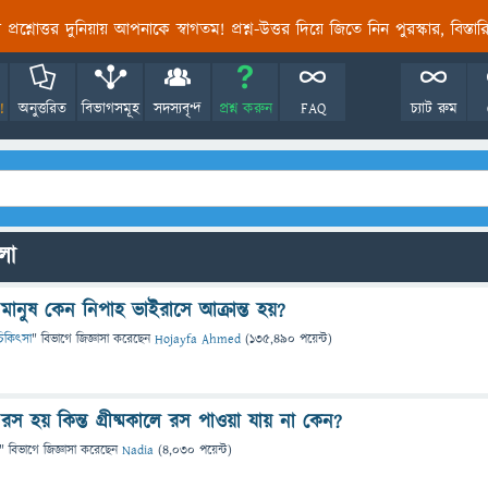
তির প্রশ্নোত্তর দুনিয়ায় আপনাকে স্বাগতম! প্রশ্ন-উত্তর দিয়ে জিতে নিন পুরস্কার, বিস্ত
!
অনুত্তরিত
বিভাগসমূহ
সদস্যবৃন্দ
প্রশ্ন করুন
FAQ
চ্যাট রুম
ুলো
মানুষ কেন নিপাহ ভাইরাসে আক্রান্ত হয়?
ও চিকিৎসা
" বিভাগে
জিজ্ঞাসা
করেছেন
Hojayfa Ahmed
(
135,490
পয়েন্ট)
স হয় কিন্ত গ্রীষ্মকালে রস পাওয়া যায় না কেন?
" বিভাগে
জিজ্ঞাসা
করেছেন
Nadia
(
4,030
পয়েন্ট)