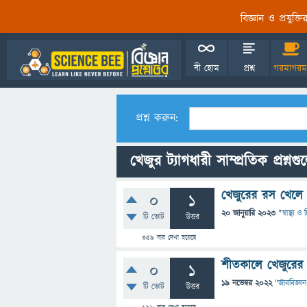
বিজ্ঞান ও প্রযুক্
বী হোম
প্রশ্ন
গরমাগরম
প্রশ্ন করুন:
খেজুর ট্যাগধারী সাম্প্রতিক প্রশ্নগ
খেজুরের রস খেলে 
0
1
20 জানুয়ারি 2023
"
স্বাস্থ্য 
টি ভোট
উত্তর
359
বার দেখা হয়েছে
শীতকালে খেজুরের র
0
1
19 নভেম্বর 2022
"
জীববিজ্ঞান
টি ভোট
উত্তর