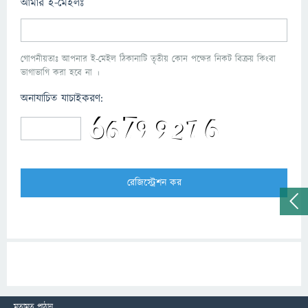
আমার ই-মেইলঃ
গোপনীয়তাঃ আপনার ই-মেইল ঠিকানাটি তৃতীয় কোন পক্ষের নিকট বিক্রয় কিংবা
ভাগাভাগি করা হবে না ।
অনাযাচিত যাচাইকরণ:
মতামত পাঠান