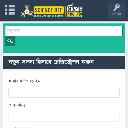
লগ ইন
নতুন সদস্য হিসাবে রেজিস্ট্রেশন করুন
আমার ইউজারনেইম
পাসওয়ার্ডঃ