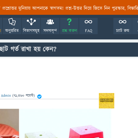
তির প্রশ্নোত্তর দুনিয়ায় আপনাকে স্বাগতম! প্রশ্ন-উত্তর দিয়ে জিতে নিন পুরস্কার, বিস্ত
!
অনুত্তরিত
বিভাগসমূহ
সদস্যবৃন্দ
প্রশ্ন করুন
FAQ
চ্যাট রুম
 ছোট গর্ত রাখা হয় কেন?
ন
Admin
(
71,360
পয়েন্ট)