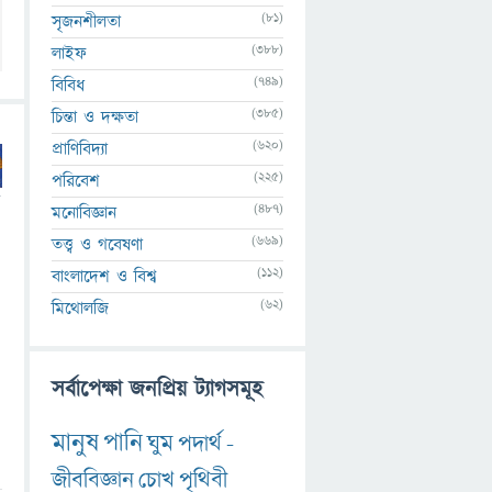
(81)
সৃজনশীলতা
(388)
লাইফ
(749)
বিবিধ
(385)
চিন্তা ও দক্ষতা
(620)
প্রাণিবিদ্যা
(225)
পরিবেশ
ে
(487)
মনোবিজ্ঞান
(669)
তত্ত্ব ও গবেষণা
(112)
বাংলাদেশ ও বিশ্ব
(62)
মিথোলজি
সর্বাপেক্ষা জনপ্রিয় ট্যাগসমূহ
মানুষ
পানি
ঘুম
পদার্থ
-
জীববিজ্ঞান
চোখ
পৃথিবী