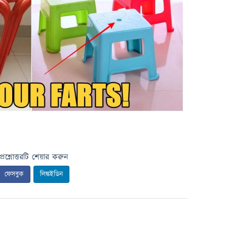
প্রশ্নোত্তরটি শেয়ার করুন
ফেসবুক
লিঙ্কইডিন