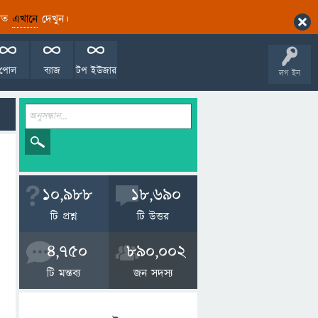
ারিত
এখানে
দেখুন।
পোল
ব্যাজ
টপ ইউজার
লগ ইন
10,988
18,690
টি প্রশ্ন
টি উত্তর
4,750
890,002
টি মন্তব্য
জন সদস্য