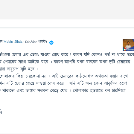
েন
Mobin Sikder
(
15,760
পয়েন্ট)
গুলাে চেয়ার এর ভেঙে যাওয়া রােধ করে ! কারণ যদি কোনও গর্ত না থাকে তব
ার পেছনের সাথে আটকে যাবে । কারণ আপনি যখন বসবেন তখন দুটি চেয়ারের
ারা বায়ুচাপ সৃষ্টি হবে ।
লি গােলাকার কিন্তু চারকোনা নয় । এটি চেয়ারের কাঠামােগত অখণ্ডতা বজায় রাখে
 এটি চেয়ার ভেঙে যাওয়া রােধ করে । যদি এটি অন্য কোন আকৃতির হতাে
ত থাকতাে এবং ভাঙ্গার সম্ভবনা বেড়ে যেত । গােলাকার হওয়াতে বল চারদিকে
ছি