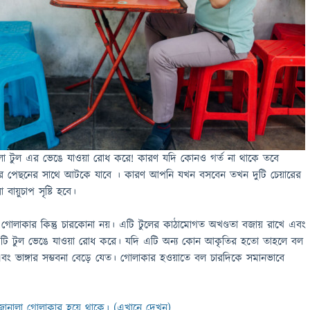
ো টুল এর ভেঙে যাওয়া রোধ করে! কারণ যদি কোনও গর্ত না থাকে তবে
ার পেছনের সাথে আটকে যাবে । কারণ আপনি যখন বসবেন তখন দুটি চেয়ারের
া বায়ুচাপ সৃষ্টি হবে।
ুলি গোলাকার কিন্তু চারকোনা নয়। এটি টুলের কাঠামোগত অখণ্ডতা বজায় রাখে এবং
 টুল ভেঙে যাওয়া রোধ করে। যদি এটি অন্য কোন আকৃতির হতো তাহলে বল
এবং ভাঙ্গার সম্ভবনা বেড়ে যেত। গোলাকার হওয়াতে বল চারদিকে সমানভাবে
জানালা গোলাকার হয়ে থাকে। (এখানে দেখুন)