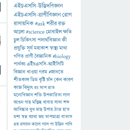
এইচএসসি-উদ্ভিদবিজ্ঞান
এইচএসসি-প্রাণীবিজ্ঞান
রোগ
রাসায়নিক
#ask
শরীর
রক্ত
আলো
#science
মোবাইল
ক্ষতি
চুল
চিকিৎসা
পদার্থবিজ্ঞান
কী
প্রযুক্তি
সূর্য
মহাকাশ
স্বাস্থ্য
মাথা
গণিত
প্রাণী
বৈজ্ঞানিক
#biology
পার্থক্য
এইচএসসি-আইসিটি
বিজ্ঞান
খাওয়া
গরম
#জানতে
শীতকাল
ডিম
বৃষ্টি
চাঁদ
কেন
কারণ
কাজ
বিদ্যুৎ
রং
সাপ
রাত
মনোবিজ্ঞান
শক্তি
উপকারিতা
লাল
আগুন
গাছ
মস্তিষ্ক
খাবার
সাদা
শব্দ
আবিষ্কার
দুধ
মাছ
উপায়
ঠাণ্ডা
হাত
মশা
স্বপ্ন
ব্যাথা
ভয়
তাপমাত্রা
বাতাস
গ্রহ
রসায়ন
কালো
গ্যাস
পা
উদ্ভিদ
পাখি