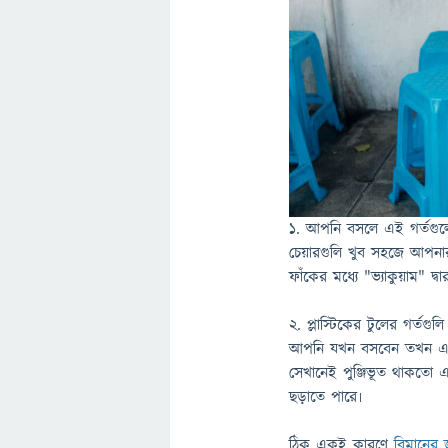
১. আপনি বসলে এই গর্তগুল
চেয়ারগুলি খুব সহজে আপন
ফাঁকের মধ্যে "ভ্যাকুয়াম" দ্বার
২. প্লাস্টিকের টুলের গর্তগ
আপনি যখন বসবেন তখন এটি
সেখানেই পুঞ্জিভূত থাকতো 
ছড়াতে পারে৷
ঠিক একই কারণে
বিমানের 