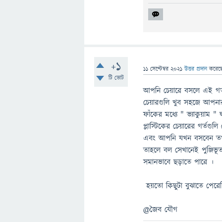
+1
11 সেপ্টেম্বর 2021
উত্তর প্রদান
করেছ
টি ভোট
আপনি চেয়ারে বসলে এই গর্ত
চেয়ারগুলি খুব সহজে আপন
ফাঁকের মধ্যে " ভ্যাকুয়াম " দ্ব
প্লাস্টিকের চেয়ারের গর্তগু
এবং আপনি যখন বসবেন তখন
তাহলে বল সেখানেই পুঞ্জিভূ
সমানভাবে ছড়াতে পারে ।
হয়তো কিছুটা বুঝাতে পেরে
@জৈব যৌগ