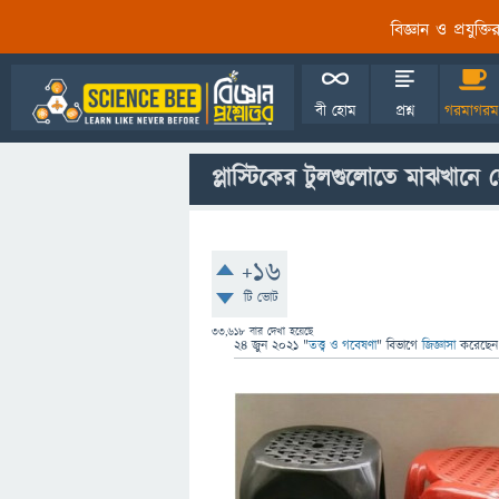
বিজ্ঞান ও প্রযুক্
বী হোম
প্রশ্ন
গরমাগরম
প্লাস্টিকের টুলগুলোতে মাঝখানে
+16
টি ভোট
33,618
বার দেখা হয়েছে
24 জুন 2021
"
তত্ত্ব ও গবেষণা
" বিভাগে
জিজ্ঞাসা
করেছে