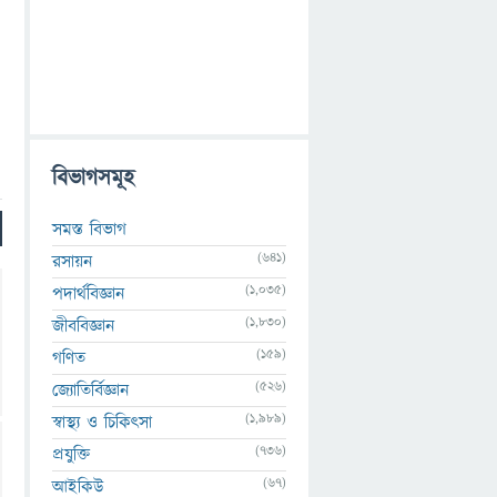
বিভাগসমূহ
সমস্ত বিভাগ
(641)
রসায়ন
(1,035)
পদার্থবিজ্ঞান
(1,830)
জীববিজ্ঞান
(159)
গণিত
(526)
জ্যোতির্বিজ্ঞান
(1,989)
স্বাস্থ্য ও চিকিৎসা
(736)
প্রযুক্তি
(67)
আইকিউ