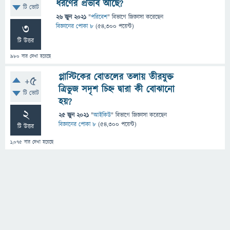
ধরণের প্রভাব আছে?
টি ভোট
26 জুন 2021
"
পরিবেশ
" বিভাগে
জিজ্ঞাসা
করেছেন
3
বিজ্ঞানের পোকা ৮
(
54,300
পয়েন্ট)
টি উত্তর
980
বার দেখা হয়েছে
প্লাস্টিকের বােতলের তলায় তীরযুক্ত
+5
ত্রিভুজ সদৃশ চিহ্ন দ্বারা কী বােঝানাে
টি ভোট
হয়?
2
25 জুন 2021
"
আইকিউ
" বিভাগে
জিজ্ঞাসা
করেছেন
বিজ্ঞানের পোকা ৮
(
54,300
পয়েন্ট)
টি উত্তর
1,075
বার দেখা হয়েছে