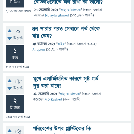
বোতলগুলোতে জল রাখা কী ভালো?
টি উত্তর
27 ফেব্রুয়ারি 2021
"
স্বাস্থ্য ও চিকিৎসা
" বিভাগে
জিজ্ঞাসা
1,016
বার দেখা হয়েছে
করেছেন
Hojayfa Ahmed
(
135,490
পয়েন্ট)
ব্রন সারার পরও সেখানে গর্ত থেকে
0
যায় কেন?
টি ভোট
24 অক্টোবর 2021
"
লাইফ
" বিভাগে
জিজ্ঞাসা
করেছেন
1
Anupom
(
15,280
পয়েন্ট)
উত্তর
575
বার দেখা হয়েছে
মুখে এলার্জিজনিত কারণে সৃষ্ট গর্ত
+8
দূর করা যাবে?
টি ভোট
21 ফেব্রুয়ারি 2021
"
স্বাস্থ্য ও চিকিৎসা
" বিভাগে
জিজ্ঞাসা
2
করেছেন
MD Rashed
(
200
পয়েন্ট)
টি উত্তর
2,411
বার দেখা হয়েছে
পরিবেশের উপর প্লাস্টিকের কি
+6