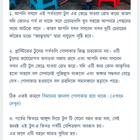
১. আপনি বসলে এই গর্তগুলো টুল এর ভেঙে যাওয়া রোধ করে! কারণ
যদি কোনও গর্ত না থাকে তবে চেয়ারগুলি খুব সহজে আপনার পেছনের
সাথে আটকে যাবে । কারণ আপনি যখন বসবেন তখন দুটি চেয়ারের
ফাঁকের মধ্যে "ভ্যাকুয়াম" দ্বারা বায়ুচাপ সৃষ্টি হবে।
২. প্লাস্টিকের টুলের গর্তগুলি গোলাকার কিন্তু চারকোনা নয়। এটি
টুলের কাঠামোগত অখণ্ডতা বজায় রাখে এবং আপনি যখন বসবেন
তখন এটি টুল ভেঙে যাওয়া রোধ করে। যদি এটি অন্য কোন আকৃতির
হতো তাহলে বল সেখানেই পুঞ্জিভূত থাকতো এবং ভাঙ্গার সম্ভবনা বেড়ে
যেত। গোলাকার হওয়াতে বল চারদিকে সমানভাবে ছড়াতে পারে৷
ঠিক একই কারণে
বিমানের জানালা গোলাকার হয়ে থাকে। (এখানে
দেখুন)
৩. গর্তের ভিতরে আঙ্গুল দিয়ে টুল টি যেনো বহন করা যায়, সেই
জন্যই এই টুল-র ভিতর গর্তটি বেশিরভাগ ব্যবহৃত হয়।
এর ফলে এটি বহনে আরও সুবিধা হয়।