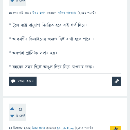
টি ভোট
14 ফেব্রুয়ারি 2022
উত্তর প্রদান
করেছেন
সাকিব আনোয়ার
(
9,610
পয়েন্ট)
* টুলে বস্লে বায়ুচাপ নিয়ন্ত্রিত হবে এই গর্ত দিয়ে।
* আকর্ষণীয় ডিজাইনের জন্যও ছিদ্র রাখা হতে পারে ।
* অবশ্যই প্লাস্টিক সাশ্রয় হয়।
* বহনের সময় ছিদ্রে আঙুল দিয়ে নিয়ে যাওয়ার জন্য।
0
টি ভোট
22 ডিসেম্বর 2022
উত্তর প্রদান
করেছেন
Muhib Khan
(
1,370
পয়েন্ট)