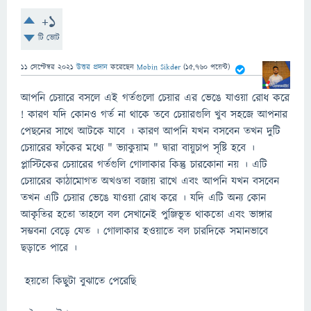
+1
টি ভোট
11 সেপ্টেম্বর 2021
উত্তর প্রদান
করেছেন
Mobin Sikder
(
15,760
পয়েন্ট)
আপনি চেয়ারে বসলে এই গর্তগুলাে চেয়ার এর ভেঙে যাওয়া রােধ করে
! কারণ যদি কোনও গর্ত না থাকে তবে চেয়ারগুলি খুব সহজে আপনার
পেছনের সাথে আটকে যাবে । কারণ আপনি যখন বসবেন তখন দুটি
চেয়ারের ফাঁকের মধ্যে " ভ্যাকুয়াম " দ্বারা বায়ুচাপ সৃষ্টি হবে ।
প্লাস্টিকের চেয়ারের গর্তগুলি গােলাকার কিন্তু চারকোনা নয় । এটি
চেয়ারের কাঠামােগত অখণ্ডতা বজায় রাখে এবং আপনি যখন বসবেন
তখন এটি চেয়ার ভেঙে যাওয়া রােধ করে । যদি এটি অন্য কোন
আকৃতির হতাে তাহলে বল সেখানেই পুঞ্জিভূত থাকতাে এবং ভাঙ্গার
সম্ভবনা বেড়ে যেত । গােলাকার হওয়াতে বল চারদিকে সমানভাবে
ছড়াতে পারে ।
হয়তো কিছুটা বুঝাতে পেরেছি