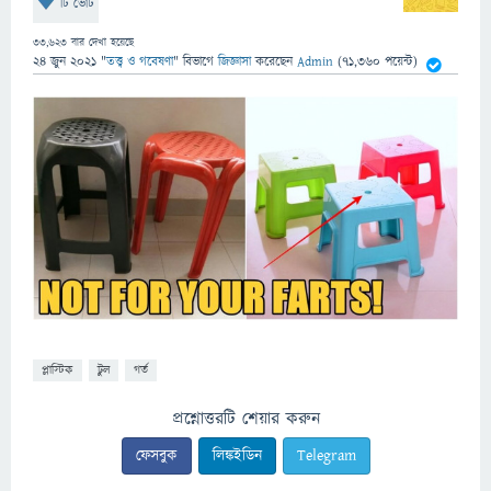
টি ভোট
33,623
বার দেখা হয়েছে
24 জুন 2021
"
তত্ত্ব ও গবেষণা
" বিভাগে
জিজ্ঞাসা
করেছেন
Admin
(
71,360
পয়েন্ট)
প্লাস্টিক
টুল
গর্ত
প্রশ্নোত্তরটি শেয়ার করুন
ফেসবুক
লিঙ্কইডিন
Telegram