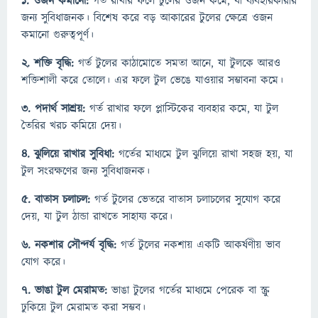
১. ওজন কমানো:
গর্ত রাখার ফলে টুলের ওজন কমে, যা ব্যবহারকারীর
জন্য সুবিধাজনক। বিশেষ করে বড় আকারের টুলের ক্ষেত্রে ওজন
কমানো গুরুত্বপূর্ণ।
২. শক্তি বৃদ্ধি:
গর্ত টুলের কাঠামোতে সমতা আনে, যা টুলকে আরও
শক্তিশালী করে তোলে। এর ফলে টুল ভেঙে যাওয়ার সম্ভাবনা কমে।
৩. পদার্থ সাশ্রয়:
গর্ত রাখার ফলে প্লাস্টিকের ব্যবহার কমে, যা টুল
তৈরির খরচ কমিয়ে দেয়।
৪. ঝুলিয়ে রাখার সুবিধা:
গর্তের মাধ্যমে টুল ঝুলিয়ে রাখা সহজ হয়, যা
টুল সংরক্ষণের জন্য সুবিধাজনক।
৫. বাতাস চলাচল:
গর্ত টুলের ভেতরে বাতাস চলাচলের সুযোগ করে
দেয়, যা টুল ঠান্ডা রাখতে সাহায্য করে।
৬. নকশার সৌন্দর্য বৃদ্ধি:
গর্ত টুলের নকশায় একটি আকর্ষণীয় ভাব
যোগ করে।
৭. ভাঙা টুল মেরামত:
ভাঙা টুলের গর্তের মাধ্যমে পেরেক বা স্ক্রু
ঢুকিয়ে টুল মেরামত করা সম্ভব।