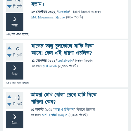
+2
হতাম।
টি ভোট
15 সেপ্টেম্বর 2022
"
মিথোলজি
" বিভাগে
জিজ্ঞাসা
করেছেন
1
Md. Mozammal Haque
(
450
পয়েন্ট)
উত্তর
342
বার দেখা হয়েছে
হাতের তালু চুলকোলে নাকি টাকা
0
আসে! কেন এই ধারণা প্রচলিত?
টি ভোট
11 সেপ্টেম্বর 2022
"
জ্যোতির্বিজ্ঞান
" বিভাগে
জিজ্ঞাসা
1
করেছেন
Msknirob
(
6,760
পয়েন্ট)
উত্তর
357
বার দেখা হয়েছে
আমরা চোখ খোলা রেখে হাচিঁ দিতে
+1
পারিনা কেন?
টি ভোট
31 অগাস্ট 2022
"
স্বাস্থ্য ও চিকিৎসা
" বিভাগে
জিজ্ঞাসা
1
করেছেন
Md. Ariful Haque
(
4,010
পয়েন্ট)
উত্তর