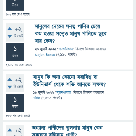
উত্তর
901
বার দেখা হয়েছে
মানুষের দেহের ঘনত্ব পানির চেয়ে
+2
কম হওয়া সত্ত্বেও মানুষ পানিতে ডুবে
টি ভোট
যায় কেন?
1
20 জুলাই 2022
"
পদার্থবিজ্ঞান
" বিভাগে
জিজ্ঞাসা
করেছেন
Nirjon Barua
(
7,990
পয়েন্ট)
উত্তর
1,608
বার দেখা হয়েছে
মানুষ কি অন্য কোনো মহাবিশ্ব বা
+2
ইউনিভার্স থেকে শক্তি আনতে সক্ষম?
টি ভোট
19 জুলাই 2022
"
সৃজনশীলতা
" বিভাগে
জিজ্ঞাসা
করেছেন
1
স্বপ্নিল
(
7,560
পয়েন্ট)
উত্তর
558
বার দেখা হয়েছে
অন্যান্য প্রাণীদের তুলনায় মানুষ কেন
+2
সবচেয়ে বুদ্ধিমান প্রাণী?