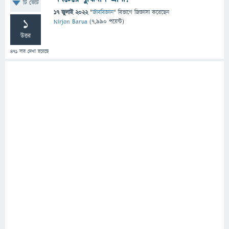
টি ভোট
17 জুলাই 2022
"
জীববিজ্ঞান
" বিভাগে
জিজ্ঞাসা
করেছেন
1
Nirjon Barua
(
7,990
পয়েন্ট)
উত্তর
471
বার দেখা হয়েছে