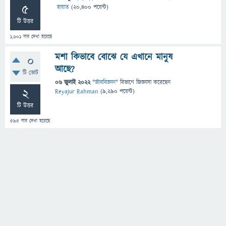
5
হায়াত
(
20,400
পয়েন্ট)
টি উত্তর
1,601
বার দেখা হয়েছে
মশা কিভাবে বোঝে যে এখানে মানুষ
0
আছে?
টি ভোট
06 জুলাই 2022
"
জীববিজ্ঞান
" বিভাগে
জিজ্ঞাসা
করেছেন
2
Reyajur Rahman
(
9,290
পয়েন্ট)
টি উত্তর
595
বার দেখা হয়েছে