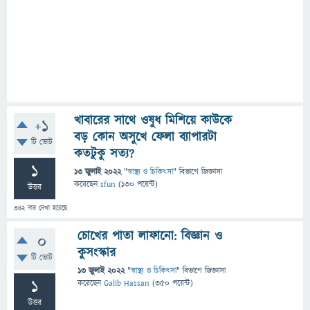
খাবারের সাথে ওষুধ মিশিয়ে কাউকে
+1
বড় কোন অসুখে ফেলা ব্যাপারটা
টি ভোট
কতটুকু সত্য?
1
13 জুলাই 2022
"
স্বাস্থ্য ও চিকিৎসা
" বিভাগে
জিজ্ঞাসা
করেছেন
sfun
(
130
পয়েন্ট)
উত্তর
342
বার দেখা হয়েছে
চোখের পাতা লাফানো: বিজ্ঞান ও
0
কুসংস্কার
টি ভোট
13 জুলাই 2022
"
স্বাস্থ্য ও চিকিৎসা
" বিভাগে
জিজ্ঞাসা
1
করেছেন
Galib Hassan
(
350
পয়েন্ট)
উত্তর