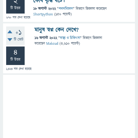
2
কোষ বৃদ্ধি ঘটে।
টি উত্তর
18 অগাস্ট 2022
"
পদার্থবিজ্ঞান
" বিভাগে
জিজ্ঞাসা
করেছেন
Shortpython
(
150
পয়েন্ট)
670
বার দেখা হয়েছে
মানুষ স্বপ্ন কেন দেখে?
+1
16 অগাস্ট 2022
"
স্বাস্থ্য ও চিকিৎসা
" বিভাগে
জিজ্ঞাসা
টি ভোট
করেছেন
Maksud
(
3,610
পয়েন্ট)
4
টি উত্তর
1,424
বার দেখা হয়েছে