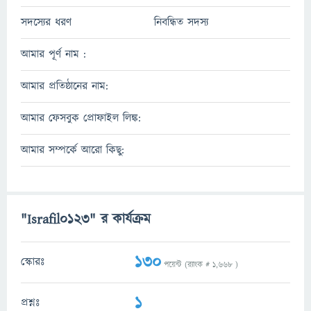
সদস্যের ধরণ
নিবন্ধিত সদস্য
আমার পূর্ণ নাম :
আমার প্রতিষ্ঠানের নাম:
আমার ফেসবুক প্রোফাইল লিঙ্ক:
আমার সম্পর্কে আরো কিছু:
"Israfil0123" র কার্যক্রম
130
স্কোরঃ
পয়েন্ট (র‌্যাংক #
1,668
)
1
প্রশ্নঃ