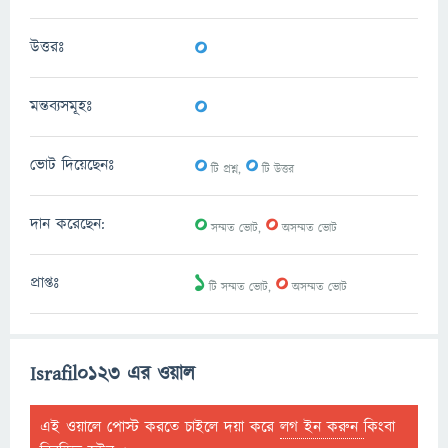
0
উত্তরঃ
0
মন্তব্যসমূহঃ
0
0
ভোট দিয়েছেনঃ
টি প্রশ্ন,
টি উত্তর
0
0
দান করেছেন:
সম্মত ভোট,
অসম্মত ভোট
1
0
প্রাপ্তঃ
টি সম্মত ভোট,
অসম্মত ভোট
Israfil0123 এর ওয়াল
এই ওয়ালে পোস্ট করতে চাইলে দয়া করে
লগ ইন করুন
কিংবা