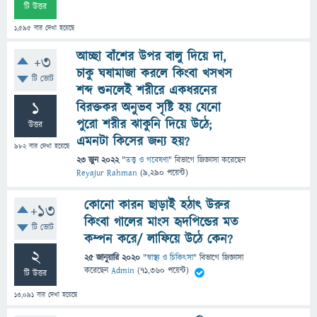
টি উত্তর
1,595
বার দেখা হয়েছে
আচ্ছা বাঁশের উপর বালু দিয়ে দা,
+3
চাকু ঘষামাজা করলে কিংবা খসখস
টি ভোট
শব্দ শুনলেই শরীরে একধরনের
1
বিরক্তকর অনুভব সৃষ্টি হয় যেনো
পুরো শরীর ঝাকুনি দিয়ে উঠে;
উত্তর
এমনটা কিসের জন্য হয়?
982
বার দেখা হয়েছে
23 জুন 2022
"
তত্ত্ব ও গবেষণা
" বিভাগে
জিজ্ঞাসা
করেছেন
Reyajur Rahman
(
9,290
পয়েন্ট)
কোনো কারন ছাড়াই হঠাৎ উরুর
+13
কিংবা গালের মাংস হৃদপিন্ডের মত
টি ভোট
কম্পন করে/ লাফিয়ে উঠে কেন?
2
25 জানুয়ারি 2020
"
স্বাস্থ্য ও চিকিৎসা
" বিভাগে
জিজ্ঞাসা
করেছেন
Admin
(
71,360
পয়েন্ট)
টি উত্তর
13,091
বার দেখা হয়েছে