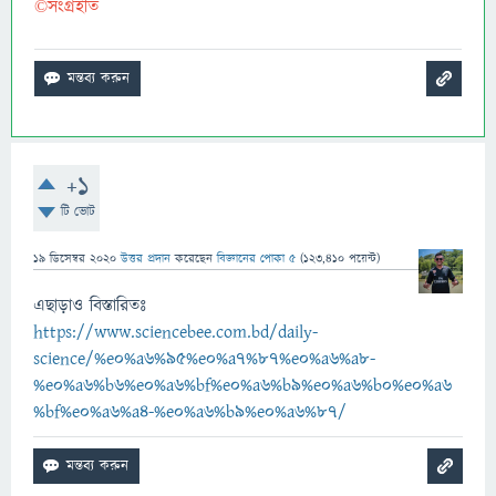
©সংগ্রহীত
+1
টি ভোট
19 ডিসেম্বর 2020
উত্তর প্রদান
করেছেন
বিজ্ঞানের পোকা ৫
(
123,410
পয়েন্ট)
এছাড়াও বিস্তারিতঃ
https://www.sciencebee.com.bd/daily-
science/%e0%a6%95%e0%a7%87%e0%a6%a8-
%e0%a6%b6%e0%a6%bf%e0%a6%b9%e0%a6%b0%e0%a6
%bf%e0%a6%a4-%e0%a6%b9%e0%a6%87/