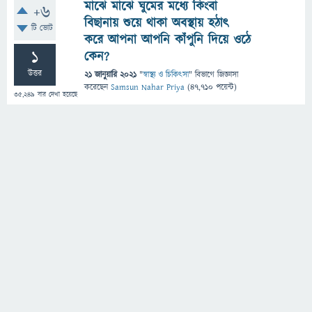
মাঝে মাঝে ঘুমের মধ্যে কিংবা
+6
বিছানায় শুয়ে থাকা অবস্থায় হঠাৎ
টি ভোট
করে আপনা আপনি কাঁপুনি দিয়ে ওঠে
1
কেন?
উত্তর
21 জানুয়ারি 2021
"
স্বাস্থ্য ও চিকিৎসা
" বিভাগে
জিজ্ঞাসা
করেছেন
Samsun Nahar Priya
(
47,710
পয়েন্ট)
35,249
বার দেখা হয়েছে