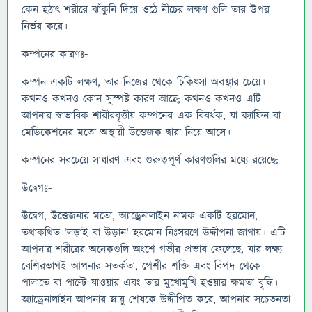
কেন হঠাৎ শরীরে ঝাঁকুনি দিয়ে ওঠে নীচের লক্ষণ গুলি তার উপর
নির্ভর করে।
কম্পনের কারণঃ-
কম্পন একটি লক্ষণ, তার নিজের থেকে চিকিত্সা অবস্থার চেয়ে।
কখনও কখনও কোন সুস্পষ্ট কারণ আছে; কখনও কখনও এটি
আপনার স্বাভাবিক শারীরবৃত্তীয় কম্পনের এক বিবর্ধক, যা ক্যাফিন বা
মেডিকেশনের মতো অস্থায়ী উত্তেজক দ্বারা নিয়ে আসে।
কম্পনের সবচেয়ে সাধারণ এবং গুরুত্বপূর্ণ কারণগুলির মধ্যে রয়েছে:
উদ্বেগঃ-
উদ্বেগ, উত্তেজনার মতো, অ্যাড্রেনালাইন নামক একটি হরমোন,
তথাকথিত 'লড়াই বা উড়ান' হরমোন নিঃসরণে উদ্দীপনা জাগায়। এটি
আপনার শরীরের অনেকগুলি অংশে গভীর প্রভাব ফেলেছে, যার লক্ষ্য
বেশিরভাগই আপনার সতর্কতা, পেশীর শক্তি এবং বিপদ থেকে
পালাতে বা পাল্টে যাওয়ার এবং তার মুখোমুখি হওয়ার ক্ষমতা বৃদ্ধি।
অ্যাড্রেনালাইন আপনার স্নায়ু শেষকে উদ্দীপিত করে, আপনার সচেতনতা