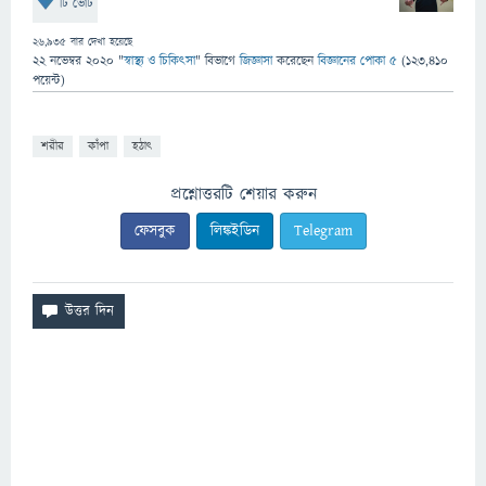
টি ভোট
26,935
বার দেখা হয়েছে
22 নভেম্বর 2020
"
স্বাস্থ্য ও চিকিৎসা
" বিভাগে
জিজ্ঞাসা
করেছেন
বিজ্ঞানের পোকা ৫
(
123,410
পয়েন্ট)
শরীর
কাঁপা
হঠাৎ
প্রশ্নোত্তরটি শেয়ার করুন
ফেসবুক
লিঙ্কইডিন
Telegram