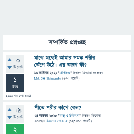
সম্পর্কিত প্রশ্নগুচ্ছ
মাঝে মধ্যেই আমার সমস্ত শরীর
0
কেঁপে উঠে। এর কারণ কী?
টি ভোট
16 অক্টোবর 2021
"
প্রাণিবিদ্যা
" বিভাগে
জিজ্ঞাসা
করেছেন
1
Md. SH Shimanto
(
670
পয়েন্ট)
উত্তর
1,296
বার দেখা হয়েছে
শীতে শরীর কাঁপে কেন?
+9
24 নভেম্বর 2020
"
স্বাস্থ্য ও চিকিৎসা
" বিভাগে
জিজ্ঞাসা
টি ভোট
করেছেন
বিজ্ঞানের পোকা ৫
(
123,410
পয়েন্ট)
2