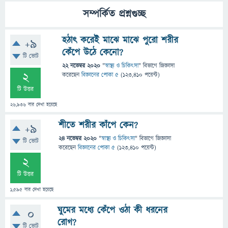
সম্পর্কিত প্রশ্নগুচ্ছ
হঠাৎ করেই মাঝে মাঝে পুরো শরীর
+9
কেঁপে উঠে কেনো?
টি ভোট
22 নভেম্বর 2020
"
স্বাস্থ্য ও চিকিৎসা
" বিভাগে
জিজ্ঞাসা
2
করেছেন
বিজ্ঞানের পোকা ৫
(
123,410
পয়েন্ট)
টি উত্তর
26,936
বার দেখা হয়েছে
শীতে শরীর কাঁপে কেন?
+9
24 নভেম্বর 2020
"
স্বাস্থ্য ও চিকিৎসা
" বিভাগে
জিজ্ঞাসা
টি ভোট
করেছেন
বিজ্ঞানের পোকা ৫
(
123,410
পয়েন্ট)
2
টি উত্তর
1,595
বার দেখা হয়েছে
ঘুমের মধ্যে কেঁপে ওঠা কী ধরনের
0
রোগ?
টি ভোট