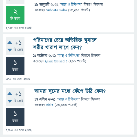
19 জানুয়ারি 2022
"
স্বাস্থ্য ও চিকিৎসা
" বিভাগে
জিজ্ঞাসা
2
করেছেন
Subrata Saha
(
15,210
পয়েন্ট)
টি উত্তর
1,725
বার দেখা হয়েছে
পরিমাণের চেয়ে অতিরিক্ত ঘুমালে
+1
শরীর খারাপ লাগে কেন?
টি ভোট
11 অক্টোবর 2021
"
স্বাস্থ্য ও চিকিৎসা
" বিভাগে
জিজ্ঞাসা
1
করেছেন
Ainul Nishad 1
(
260
পয়েন্ট)
উত্তর
370
বার দেখা হয়েছে
আমরা ঘুমের মধ্যে কেঁপে উঠি কেন?
+1
17 এপ্রিল 2021
"
স্বাস্থ্য ও চিকিৎসা
" বিভাগে
জিজ্ঞাসা
টি ভোট
করেছেন
হায়াত
(
20,400
পয়েন্ট)
1
উত্তর
1,183
বার দেখা হয়েছে