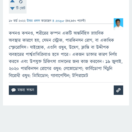
0
টি ভোট
18 মার্চ 2022
উত্তর প্রদান
করেছেন
R Atiqur
(
43,950
পয়েন্ট)
কখনও কখনও, শরীরের কম্পন একটি অন্তর্নিহিত স্নায়বিক
অবস্থার কারণে হয়, যেমন স্ট্রোক, পারকিনসন রোগ, বা একাধিক
স্ক্লেরোসিস। যাইহোক, এগুলি ওষুধ, উদ্বেগ, ক্লান্তি বা উদ্দীপক
ব্যবহারের পার্শ্বপ্রতিক্রিয়াও হতে পারে। একজন ডাক্তার কারণ নির্ণয়
করতে এবং উপযুক্ত চিকিৎসা প্রদানের জন্য কাজ করবেন। 19 জুলাই,
2020 পারকিনসন রোগের ওষুধ: লেভোডোপা; কার্বিডোপা খিঁচুনি
বিরোধী ওষুধ: প্রিমিডোন; গ্যাবাপেন্টিন; টপিরামেট