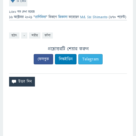
টি ভোট
1,296
বার দেখা হয়েছে
16 অক্টোবর 2021
"
প্রাণিবিদ্যা
" বিভাগে
জিজ্ঞাসা
করেছেন
Md. SH Shimanto
(
670
পয়েন্ট)
হঠাৎ
-
শরীর
কাঁপা
প্রশ্নোত্তরটি শেয়ার করুন
ফেসবুক
লিঙ্কইডিন
Telegram