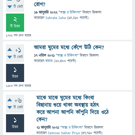
0
রোগ?
টি ভোট
19 জানুয়ারি 2022
"
স্বাস্থ্য ও চিকিৎসা
" বিভাগে
জিজ্ঞাসা
2
করেছেন
Subrata Saha
(
15,210
পয়েন্ট)
টি উত্তর
1,726
বার দেখা হয়েছে
আমরা ঘুমের মধ্যে কেঁপে উঠি কেন?
+1
17 এপ্রিল 2021
"
স্বাস্থ্য ও চিকিৎসা
" বিভাগে
জিজ্ঞাসা
টি ভোট
করেছেন
হায়াত
(
20,400
পয়েন্ট)
1
উত্তর
1,183
বার দেখা হয়েছে
মাঝে মাঝে ঘুমের মধ্যে কিংবা
+6
বিছানায় শুয়ে থাকা অবস্থায় হঠাৎ
টি ভোট
করে আপনা আপনি কাঁপুনি দিয়ে ওঠে
1
কেন?
উত্তর
21 জানুয়ারি 2021
"
স্বাস্থ্য ও চিকিৎসা
" বিভাগে
জিজ্ঞাসা
করেছেন
Samsun Nahar Priya
(
47,710
পয়েন্ট)