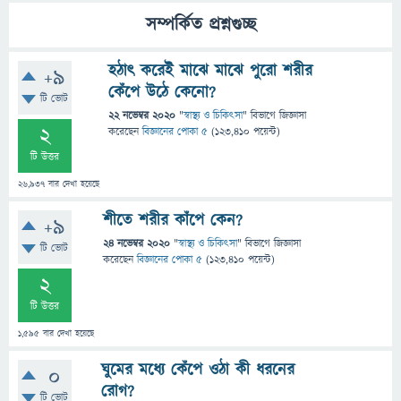
সম্পর্কিত প্রশ্নগুচ্ছ
হঠাৎ করেই মাঝে মাঝে পুরো শরীর
+9
কেঁপে উঠে কেনো?
টি ভোট
22 নভেম্বর 2020
"
স্বাস্থ্য ও চিকিৎসা
" বিভাগে
জিজ্ঞাসা
2
করেছেন
বিজ্ঞানের পোকা ৫
(
123,410
পয়েন্ট)
টি উত্তর
26,937
বার দেখা হয়েছে
শীতে শরীর কাঁপে কেন?
+9
24 নভেম্বর 2020
"
স্বাস্থ্য ও চিকিৎসা
" বিভাগে
জিজ্ঞাসা
টি ভোট
করেছেন
বিজ্ঞানের পোকা ৫
(
123,410
পয়েন্ট)
2
টি উত্তর
1,595
বার দেখা হয়েছে
ঘুমের মধ্যে কেঁপে ওঠা কী ধরনের
0
রোগ?
টি ভোট