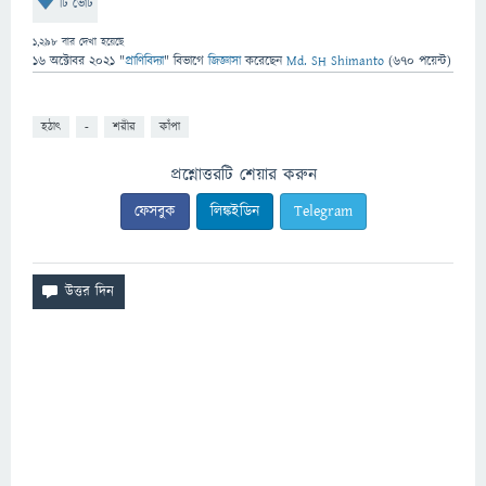
টি ভোট
1,298
বার দেখা হয়েছে
16 অক্টোবর 2021
"
প্রাণিবিদ্যা
" বিভাগে
জিজ্ঞাসা
করেছেন
Md. SH Shimanto
(
670
পয়েন্ট)
হঠাৎ
-
শরীর
কাঁপা
প্রশ্নোত্তরটি শেয়ার করুন
ফেসবুক
লিঙ্কইডিন
Telegram