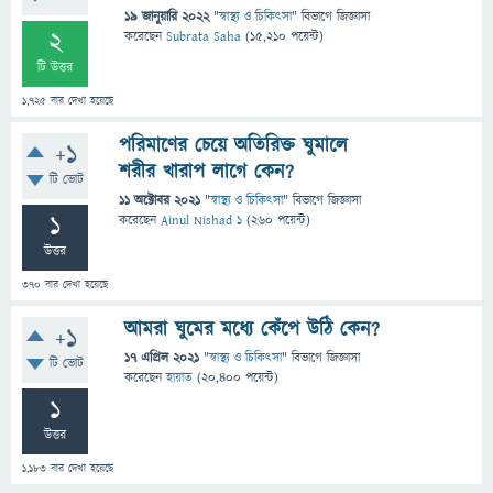
19 জানুয়ারি 2022
"
স্বাস্থ্য ও চিকিৎসা
" বিভাগে
জিজ্ঞাসা
2
করেছেন
Subrata Saha
(
15,210
পয়েন্ট)
টি উত্তর
1,725
বার দেখা হয়েছে
পরিমাণের চেয়ে অতিরিক্ত ঘুমালে
+1
শরীর খারাপ লাগে কেন?
টি ভোট
11 অক্টোবর 2021
"
স্বাস্থ্য ও চিকিৎসা
" বিভাগে
জিজ্ঞাসা
1
করেছেন
Ainul Nishad 1
(
260
পয়েন্ট)
উত্তর
370
বার দেখা হয়েছে
আমরা ঘুমের মধ্যে কেঁপে উঠি কেন?
+1
17 এপ্রিল 2021
"
স্বাস্থ্য ও চিকিৎসা
" বিভাগে
জিজ্ঞাসা
টি ভোট
করেছেন
হায়াত
(
20,400
পয়েন্ট)
1
উত্তর
1,183
বার দেখা হয়েছে