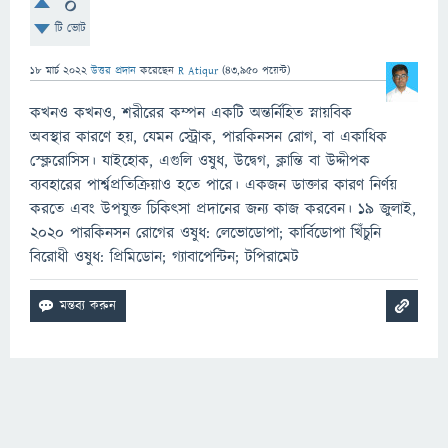
0
টি ভোট
18 মার্চ 2022
উত্তর প্রদান
করেছেন
R Atiqur
(
43,950
পয়েন্ট)
কখনও কখনও, শরীরের কম্পন একটি অন্তর্নিহিত স্নায়বিক
অবস্থার কারণে হয়, যেমন স্ট্রোক, পারকিনসন রোগ, বা একাধিক
স্ক্লেরোসিস। যাইহোক, এগুলি ওষুধ, উদ্বেগ, ক্লান্তি বা উদ্দীপক
ব্যবহারের পার্শ্বপ্রতিক্রিয়াও হতে পারে। একজন ডাক্তার কারণ নির্ণয়
করতে এবং উপযুক্ত চিকিৎসা প্রদানের জন্য কাজ করবেন। 19 জুলাই,
2020 পারকিনসন রোগের ওষুধ: লেভোডোপা; কার্বিডোপা খিঁচুনি
বিরোধী ওষুধ: প্রিমিডোন; গ্যাবাপেন্টিন; টপিরামেট