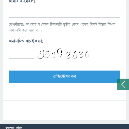
আমার ই-মেইলঃ
গোপনীয়তাঃ আপনার ই-মেইল ঠিকানাটি তৃতীয় কোন পক্ষের নিকট বিক্রয় কিংবা
ভাগাভাগি করা হবে না ।
অনাযাচিত যাচাইকরণ:
মতামত পাঠান