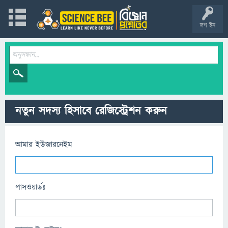
লগ ইন
নতুন সদস্য হিসাবে রেজিস্ট্রেশন করুন
আমার ইউজারনেইম
পাসওয়ার্ডঃ