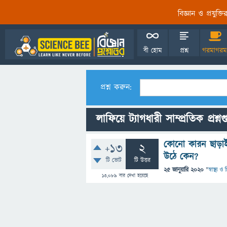
বিজ্ঞান ও প্রযুক্
বী হোম
প্রশ্ন
গরমাগরম
প্রশ্ন করুন:
লাফিয়ে ট্যাগধারী সাম্প্রতিক প্রশ্ন
কোনো কারন ছাড়াই 
+13
2
উঠে কেন?
টি ভোট
টি উত্তর
25 জানুয়ারি 2020
"
স্বাস্থ্য 
13,089
বার দেখা হয়েছে