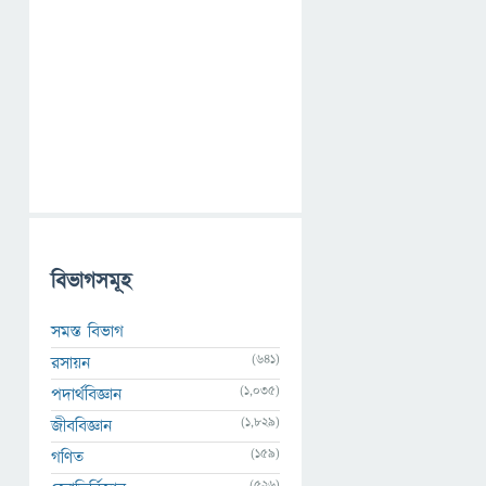
বিভাগসমূহ
সমস্ত বিভাগ
(641)
রসায়ন
(1,035)
পদার্থবিজ্ঞান
(1,829)
জীববিজ্ঞান
(159)
গণিত
(526)