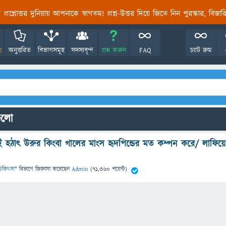
তির প্রশ্নোত্তর দুনিয়ায় আপনাকে স্বাগতম! প্রশ্ন-উত্তর দিয়ে জিতে নিন পুরস্কার, বিস্ত
!
অনুত্তরিত
বিভাগসমূহ
সদস্যবৃন্দ
প্রশ্ন করুন
FAQ
চ্যাট রুম
গুলো
হঠাৎ উরুর কিংবা গালের মাংস হৃদপিন্ডের মত কম্পন করে/ লাফিয়ে
ও চিকিৎসা
" বিভাগে
জিজ্ঞাসা
করেছেন
Admin
(
71,360
পয়েন্ট)