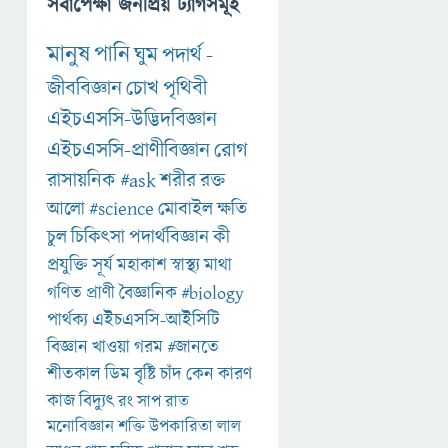
সর্বাপেক্ষা জনপ্রিয় ট্যাগসমূহ
মানুষ
পানি
ঘুম
পদার্থ
-
জীববিজ্ঞান
চোখ
পৃথিবী
এইচএসসি-উদ্ভিদবিজ্ঞান
এইচএসসি-প্রাণীবিজ্ঞান
রোগ
রাসায়নিক
#ask
শরীর
রক্ত
আলো
#science
মোবাইল
ক্ষতি
চুল
চিকিৎসা
পদার্থবিজ্ঞান
কী
প্রযুক্তি
সূর্য
মহাকাশ
স্বাস্থ্য
মাথা
গণিত
প্রাণী
বৈজ্ঞানিক
#biology
পার্থক্য
এইচএসসি-আইসিটি
বিজ্ঞান
খাওয়া
গরম
#জানতে
শীতকাল
ডিম
বৃষ্টি
চাঁদ
কেন
কারণ
কাজ
বিদ্যুৎ
রং
সাপ
রাত
মনোবিজ্ঞান
শক্তি
উপকারিতা
লাল