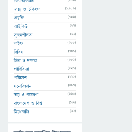
জ্যোতির্বিজ্ঞান
(1,989)
স্বাস্থ্য ও চিকিৎসা
(736)
প্রযুক্তি
(67)
আইকিউ
(81)
সৃজনশীলতা
(388)
লাইফ
(749)
বিবিধ
(385)
চিন্তা ও দক্ষতা
(620)
প্রাণিবিদ্যা
(225)
পরিবেশ
(487)
মনোবিজ্ঞান
(669)
তত্ত্ব ও গবেষণা
(112)
বাংলাদেশ ও বিশ্ব
(62)
মিথোলজি