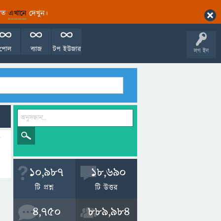
ারিত
এখানে
দেখুন।
পোল
ব্যাজ
টপ ইউজার
লগ ইন
10,987
18,690
টি প্রশ্ন
টি উত্তর
4,750
889,984