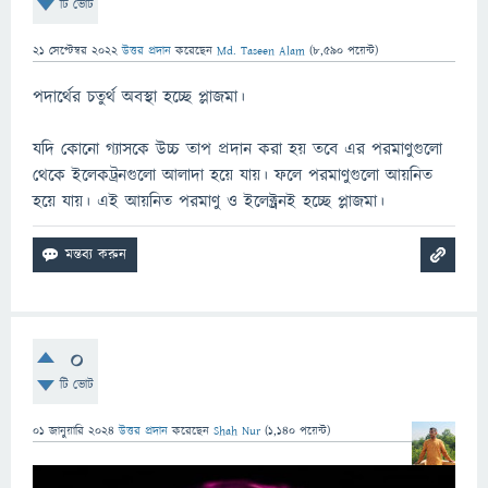
টি ভোট
21 সেপ্টেম্বর 2022
উত্তর প্রদান
করেছেন
Md. Taseen Alam
(
8,590
পয়েন্ট)
পদার্থের চতুর্থ অবস্থা হচ্ছে প্লাজমা।
যদি কোনো গ্যাসকে উচ্চ তাপ প্রদান করা হয় তবে এর পরমাণুগুলো
থেকে ইলেকট্রনগুলো আলাদা হয়ে যায়। ফলে পরমাণুগুলো আয়নিত
হয়ে যায়। এই আয়নিত পরমাণু ও ইলেক্ট্রনই হচ্ছে প্লাজমা।
0
টি ভোট
01 জানুয়ারি 2024
উত্তর প্রদান
করেছেন
Shah Nur
(
1,140
পয়েন্ট)