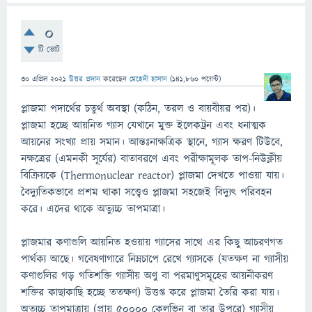
0
টি ভোট
30 এপ্রিল 2021
উত্তর প্রদান
করেছেন
মেহেদী হাসান
(
141,860
পয়েন্ট)
প্লাজমা পদার্থের চতুর্থ অবস্থা (কঠিন, তরল ও বায়বীয়র পর)।
প্লাজমা হচ্ছে আয়নিত গ্যাস যেখানে মুক্ত ইলেকট্রন এবং ধনাত্মক
আয়নের সংখ্যা প্রায় সমান। আন্তঃনাক্ষত্রিক স্থানে, গ্যাস ক্ষরণ টিউবে,
নক্ষত্রের (এমনকী সূর্যের) বাতাবরণে এবং পরীক্ষামূলক তাপ-নিউক্লীয়
বিক্রিয়কে (Thermonuclear reactor) প্লাজমা দেখতে পাওয়া যায়।
বৈদ্যুতিকভাবে প্রশম থাকা সত্ত্বেও প্লাজমা সহজেই বিদ্যুৎ পরিবহন
করে। এদের থাকে অত্যুচ্চ তাপমাত্রা।
প্লাজমার কণাগুলি আয়নিত হওয়ায় গ্যাসের সাথে এর কিছু আচরণগত
পার্থক্য আছে। গবেষণাগারে নিম্নচাপে রেখে গ্যাসকে (যতক্ষণ না গ্যাসীয়
কণাগুলির গড় গতিশক্তি গ্যাসীয় অণু বা পরমাণুসমূহের আয়নীকরণ
শক্তির কাছাকাছি হচ্ছে ততক্ষণ) উত্তপ্ত করে প্লাজমা তৈরি করা যায়।
অত্যুচ্চ তাপমাত্রায় (প্রায় ৫০০০০ কেলভিন বা তার উপরে) গ্যাসীয়