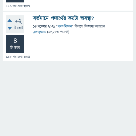
586
বার দেখা হয়েছে
বর্তমানে পদার্থের কয়টা অবস্থা?
+2
14 নভেম্বর 2021
"
পদার্থবিজ্ঞান
" বিভাগে
জিজ্ঞাসা
করেছেন
টি ভোট
Anupom
(
15,280
পয়েন্ট)
4
টি উত্তর
905
বার দেখা হয়েছে