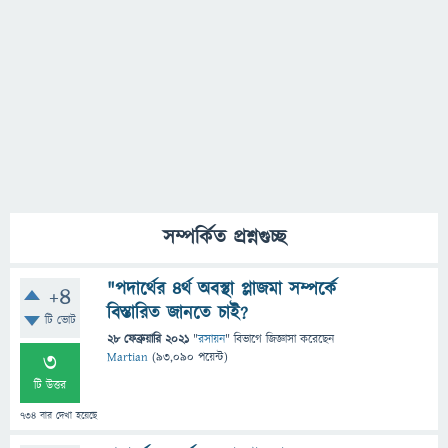
সম্পর্কিত প্রশ্নগুচ্ছ
"পদার্থের ৪র্থ অবস্থা প্লাজমা সম্পর্কে
+4
বিস্তারিত জানতে চাই?
টি ভোট
28 ফেব্রুয়ারি 2021
"
রসায়ন
" বিভাগে
জিজ্ঞাসা
করেছেন
3
Martian
(
93,090
পয়েন্ট)
টি উত্তর
734
বার দেখা হয়েছে