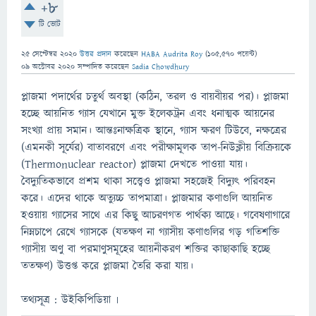
+8
টি ভোট
25 সেপ্টেম্বর 2020
উত্তর প্রদান
করেছেন
HABA Audrita Roy
(
105,570
পয়েন্ট)
09 অক্টোবর 2020
সম্পাদিত
করেছেন
Sadia Chowdhury
প্লাজমা পদার্থের চতুর্থ অবস্থা (কঠিন, তরল ও বায়বীয়র পর)। প্লাজমা
হচ্ছে আয়নিত গ্যাস যেখানে মুক্ত ইলেকট্রন এবং ধনাত্মক আয়নের
সংখ্যা প্রায় সমান। আন্তঃনাক্ষত্রিক স্থানে, গ্যাস ক্ষরণ টিউবে, নক্ষত্রের
(এমনকী সূর্যের) বাতাবরণে এবং পরীক্ষামূলক তাপ-নিউক্লীয় বিক্রিয়কে
(Thermonuclear reactor) প্লাজমা দেখতে পাওয়া যায়।
বৈদ্যুতিকভাবে প্রশম থাকা সত্ত্বেও প্লাজমা সহজেই বিদ্যুৎ পরিবহন
করে। এদের থাকে অত্যুচ্চ তাপমাত্রা। প্লাজমার কণাগুলি আয়নিত
হওয়ায় গ্যাসের সাথে এর কিছু আচরণগত পার্থক্য আছে। গবেষণাগারে
নিম্নচাপে রেখে গ্যাসকে (যতক্ষণ না গ্যাসীয় কণাগুলির গড় গতিশক্তি
গ্যাসীয় অণু বা পরমাণুসমূহের আয়নীকরণ শক্তির কাছাকাছি হচ্ছে
ততক্ষণ) উত্তপ্ত করে প্লাজমা তৈরি করা যায়।
তথ্যসূত্র : উইকিপিডিয়া ৷