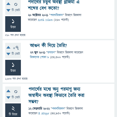
পদার্থের চতুর্থ অবস্থা প্লাজমা এ
0
শব্দের বেগ কতো?
টি ভোট
20 অক্টোবর 2021
"
পদার্থবিজ্ঞান
" বিভাগে
জিজ্ঞাসা
1
করেছেন
Astik Islam
(
260
পয়েন্ট)
উত্তর
510
বার দেখা হয়েছে
আগুন কী দিয়ে তৈরি?
+7
27 জুন 2021
"
রসায়ন
" বিভাগে
জিজ্ঞাসা
করেছেন
টি ভোট
বিজ্ঞানের পোকা ৮
(
54,300
পয়েন্ট)
1
উত্তর
1,653
বার দেখা হয়েছে
পদার্থের মধ্যে অনু পরমাণু জন্য
0
অস্বাধীন অবস্থা কিভাবে তৈরি করা
টি ভোট
সম্ভব?
2
12 ফেব্রুয়ারি 2022
"
পদার্থবিজ্ঞান
" বিভাগে
জিজ্ঞাসা
করেছেন
R Atiqur
(
43,950
পয়েন্ট)
টি উত্তর