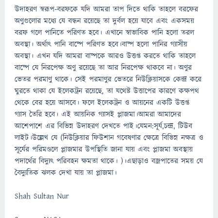
উদাহরণ স্বরূপ-বরফকে যদি আমরা তাপ দিতে থাকি তাহলে বরফের
অণুগুলোর মধ্যে যে বন্ধন রয়েছে তা দুর্বল হয়ে যাবে এবং একসময়
বরফ গলে পানিতে পরিণত হবে। এখানে স্বাভাবিক পানি হলো তরল
অবস্থা। অর্থাৎ পানি বাষ্পে পরিণত হবে।বাষ্প হলো পানির গ্যাসীয়
অবস্থা। এখন যদি আমরা বাষ্পকে আরও উত্তপ্ত করতে থাকি তাহলে
বাষ্পে যে নিরপেক্ষ অণু রয়েছে তা আর নিরপেক্ষ থাকবে না। অণুর
ভেতর পরমাণু থাকে। সেই পরমাণুর ভেতরে নিউক্লিয়াসকে কেন্দ্র করে
ঘুরতে থাকা যে ইলেকট্রন রয়েছে, তা যথেষ্ট উত্তাপের কারণে কক্ষপথ
থেকে বের হয়ে আসবে। ফলে ইলেকট্রন ও আয়নের একটি উত্তপ্ত
গ্যাস তৈরি হবে। এই আয়নিক গ্যাসই প্লাজমা।আমরা আমাদের
আশেপাশে এর বিভিন্ন উদাহরণ দেখতে পাই।যেমন:সূর্য,চন্দ্র, টিউব
লাইট।উল্লেখ যে (নিউক্লিয়ার ফিউশান গবেষণার ক্ষেত্রে বিভিন্ন নক্ষত্র ও
সূর্যের পরিমণ্ডলে প্লাজমার উপস্থিতি জানা যায় এবং প্লাজমা অবস্থায়
পদার্থের বিদ্যুৎ পরিবহন ক্ষমতা থাকে। )।এছাড়াও বজ্রপাতের সময় যে
বৈদ্যুতিক ঝলক দেখা যায় তা প্লাজমা।
Shah Sultan Nur