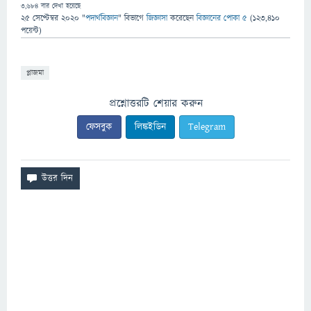
3,684
বার দেখা হয়েছে
25 সেপ্টেম্বর 2020
"
পদার্থবিজ্ঞান
" বিভাগে
জিজ্ঞাসা
করেছেন
বিজ্ঞানের পোকা ৫
(
123,410
পয়েন্ট)
প্লাজমা
প্রশ্নোত্তরটি শেয়ার করুন
ফেসবুক
লিঙ্কইডিন
Telegram