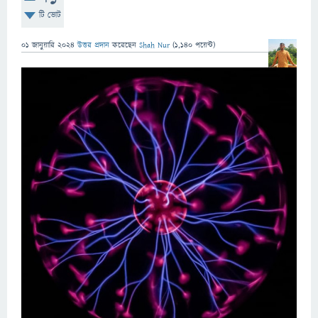
টি ভোট
01 জানুয়ারি 2024
উত্তর প্রদান
করেছেন
Shah Nur
(
1,140
পয়েন্ট)