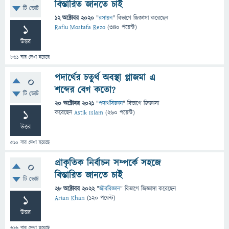
বিস্তারিত জানতে চাই
টি ভোট
12 অক্টোবর 2020
"
রসায়ন
" বিভাগে
জিজ্ঞাসা
করেছেন
1
Rafiu Mostafa Rezo
(
340
পয়েন্ট)
উত্তর
861
বার দেখা হয়েছে
পদার্থের চতুর্থ অবস্থা প্লাজমা এ
0
শব্দের বেগ কতো?
টি ভোট
20 অক্টোবর 2021
"
পদার্থবিজ্ঞান
" বিভাগে
জিজ্ঞাসা
1
করেছেন
Astik Islam
(
260
পয়েন্ট)
উত্তর
510
বার দেখা হয়েছে
প্রাকৃতিক নির্বাচন সম্পর্কে সহজে
0
বিস্তারিত জানতে চাই
টি ভোট
28 অক্টোবর 2022
"
জীববিজ্ঞান
" বিভাগে
জিজ্ঞাসা
করেছেন
1
Arian Khan
(
120
পয়েন্ট)
উত্তর
616
বার দেখা হয়েছে