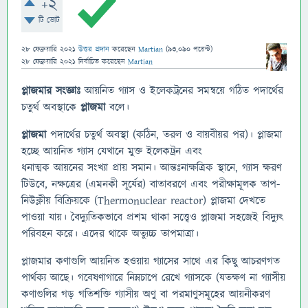
+2
টি ভোট
28 ফেব্রুয়ারি 2021
উত্তর প্রদান
করেছেন
Martian
(
93,090
পয়েন্ট)
28 ফেব্রুয়ারি 2021
নির্বাচিত
করেছেন
Martian
প্লাজমার সংজ্ঞাঃ
আয়নিত গ্যাস ও ইলেকট্রনের সমন্বয়ে গঠিত পদার্থের
চতুর্থ অবস্থাকে
প্লাজমা
বলে।
প্লাজমা
পদার্থের চতুর্থ অবস্থা (কঠিন, তরল ও বায়বীয়র পর)। প্লাজমা
হচ্ছে আয়নিত গ্যাস যেখানে মুক্ত ইলেকট্রন এবং
ধনাত্মক আয়নের সংখ্যা প্রায় সমান। আন্তঃনাক্ষত্রিক স্থানে, গ্যাস ক্ষরণ
টিউবে, নক্ষত্রের (এমনকী সূর্যের) বাতাবরণে এবং পরীক্ষামূলক তাপ-
নিউক্লীয় বিক্রিয়কে (Thermonuclear reactor) প্লাজমা দেখতে
পাওয়া যায়। বৈদ্যুতিকভাবে প্রশম থাকা সত্ত্বেও প্লাজমা সহজেই বিদ্যুৎ
পরিবহন করে। এদের থাকে অত্যুচ্চ তাপমাত্রা।
প্লাজমার কণাগুলি আয়নিত হওয়ায় গ্যাসের সাথে এর কিছু আচরণগত
পার্থক্য আছে। গবেষণাগারে নিম্নচাপে রেখে গ্যাসকে (যতক্ষণ না গ্যাসীয়
কণাগুলির গড় গতিশক্তি গ্যাসীয় অণু বা পরমাণুসমূহের আয়নীকরণ