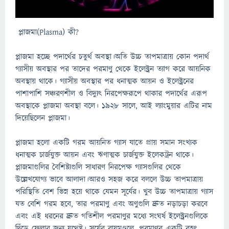
প্লাজমা(Plasma) কী?
প্লাজমা হচ্ছে পদার্থের চতুর্থ অবস্থা।অতি উচ্চ তাপমাত্রায় কোন পদার্থ
গ্যাসীয় অবস্থার পর তাদের পরমাণু থেকে ইলেক্ট্রন ত্যাগ করে আয়নিক
অবস্থায় থাকে। গ্যাসীয় অবস্থার পর ধনাত্মক আয়ন ও ইলেক্ট্রনের
পাশাপাশি সঞ্চরণশীল ও বিদ্যুৎ নিরপেক্ষরূপে থাকার পদার্থের এরূপ
অবস্থাকে প্লাজমা অবস্থা বলে। 1928 সালে, আই ল্যাংমুয়ার এটির নাম
দিয়েছিলেন প্লাজমা।
প্লাজমা হলো একটি গরম আয়নিত গ্যাস যাতে প্রায় সমান সংখ্যক
ধনাত্মক চার্জযুক্ত আয়ন এবং ঋণাত্মক চার্জযুক্ত ইলেকট্রন থাকে।
প্লাজমাগুলির বৈশিষ্ট্যগুলি সাধারণ নিরপেক্ষ গ্যাসগুলির থেকে
উল্লেখযোগ্য ভাবে আলাদা।আরও সহজ করে বললে উচ্চ তাপমাত্রায়
পরিস্থিতি বেশ ভিন্ন হয়ে থাকে যেমন সূর্যের। খুব উচ্চ তাপমাত্রায় গ্যাস
যত বেশি গরম হবে, তার পরমাণু এবং অণুগুলি দ্রুত নড়াচড়া করবে
এবং এই ধরনের দ্রুত গতিশীল পরমাণুর মধ্যে সংঘর্ষ ইলেক্ট্রনগুলিকে
ছিঁড়ে ফেলার জন্য যথেষ্ট। সূর্যের বায়ুমণ্ডলে, পরমাণুর একটি বৃহৎ