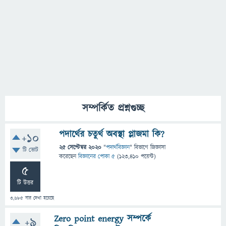
সম্পর্কিত প্রশ্নগুচ্ছ
পদার্থের চতুর্থ অবস্থা প্লাজমা কি?
+10
25 সেপ্টেম্বর 2020
"
পদার্থবিজ্ঞান
" বিভাগে
জিজ্ঞাসা
টি ভোট
করেছেন
বিজ্ঞানের পোকা ৫
(
123,410
পয়েন্ট)
5
টি উত্তর
3,685
বার দেখা হয়েছে
Zero point energy সম্পর্কে
+9