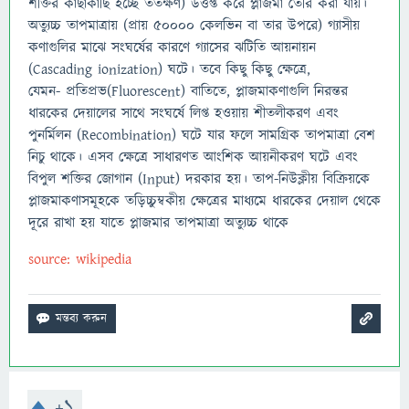
শক্তির কাছাকাছি হচ্ছে ততক্ষণ) উত্তপ্ত করে প্লাজমা তৈরি করা যায়।
অত্যুচ্চ তাপমাত্রায় (প্রায় ৫০০০০ কেলভিন বা তার উপরে) গ্যাসীয়
কণাগুলির মাঝে সংঘর্ষের কারণে গ্যাসের ঝটিতি আয়নায়ন
(Cascading ionization) ঘটে। তবে কিছু কিছু ক্ষেত্রে,
যেমন- প্রতিপ্রভ(Fluorescent) বাতিতে, প্লাজমাকণাগুলি নিরন্তর
ধারকের দেয়ালের সাথে সংঘর্ষে লিপ্ত হওয়ায় শীতলীকরণ এবং
পুনর্মিলন (Recombination) ঘটে যার ফলে সামগ্রিক তাপমাত্রা বেশ
নিচু থাকে। এসব ক্ষেত্রে সাধারণত আংশিক আয়নীকরণ ঘটে এবং
বিপুল শক্তির জোগান (Input) দরকার হয়। তাপ-নিউক্লীয় বিক্রিয়কে
প্লাজমাকণাসমূহকে তড়িচ্চুম্বকীয় ক্ষেত্রের মাধ্যমে ধারকের দেয়াল থেকে
দূরে রাখা হয় যাতে প্লাজমার তাপমাত্রা অত্যুচ্চ থাকে
source: wikipedia
+1