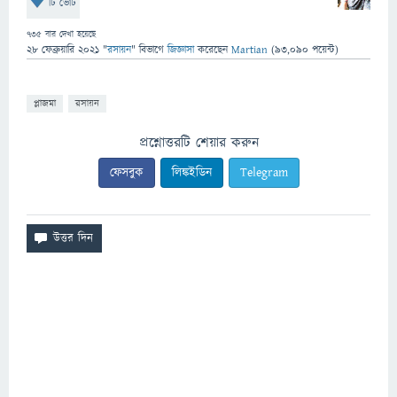
টি ভোট
735
বার দেখা হয়েছে
28 ফেব্রুয়ারি 2021
"
রসায়ন
" বিভাগে
জিজ্ঞাসা
করেছেন
Martian
(
93,090
পয়েন্ট)
প্লাজমা
রসায়ন
প্রশ্নোত্তরটি শেয়ার করুন
ফেসবুক
লিঙ্কইডিন
Telegram