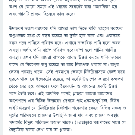
অংশ যে কোনো সময়ে এই ধরনের সংঘর্ষের দ্বারা "আয়নিক" হয়
এবং গ্যাসটি প্লাজমা হিসেবে কাজ করে।
উদাহরণ স্বরূপ-বরফকে যদি আমরা তাপ দিতে থাকি তাহলে বরফের
অণুগুলোর মধ্যে যে বন্ধন রয়েছে তা দুর্বল হয়ে যাবে এবং একসময়
বরফ গলে পানিতে পরিণত হবে। এখানে স্বাভাবিক পানি হলো তরল
অবস্থা। অর্থাৎ পানি বাষ্পে পরিণত হবে।বাষ্প হলো পানির গ্যাসীয়
অবস্থা। এখন যদি আমরা বাষ্পকে আরও উত্তপ্ত করতে থাকি তাহলে
বাষ্পে যে নিরপেক্ষ অণু রয়েছে তা আর নিরপেক্ষ থাকবে না। অণুর
ভেতর পরমাণু থাকে। সেই পরমাণুর ভেতরে নিউক্লিয়াসকে কেন্দ্র করে
ঘুরতে থাকা যে ইলেকট্রন রয়েছে, তা যথেষ্ট উত্তাপের কারণে কক্ষপথ
থেকে বের হয়ে আসবে। ফলে ইলেকট্রন ও আয়নের একটি উত্তপ্ত
গ্যাস তৈরি হবে। এই আয়নিক গ্যাসই প্লাজমা।আমরা আমাদের
আশেপাশে এর বিভিন্ন উদাহরণ দেখতে পাই।যেমন:সূর্য,চন্দ্র, টিউব
লাইট।উল্লেখ যে (নিউক্লিয়ার ফিউশান গবেষণার ক্ষেত্রে বিভিন্ন নক্ষত্র ও
সূর্যের পরিমণ্ডলে প্লাজমার উপস্থিতি জানা যায় এবং প্লাজমা অবস্থায়
পদার্থের বিদ্যুৎ পরিবহন ক্ষমতা থাকে। )।এছাড়াও বজ্রপাতের সময় যে
বৈদ্যুতিক ঝলক দেখা যায় তা প্লাজমা।