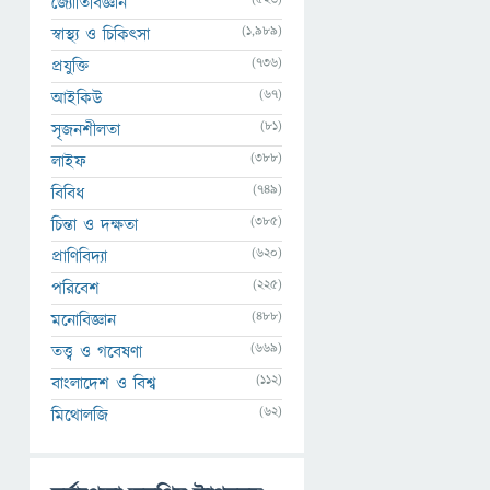
জ্যোতির্বিজ্ঞান
(1,989)
স্বাস্থ্য ও চিকিৎসা
(736)
প্রযুক্তি
(67)
আইকিউ
(81)
সৃজনশীলতা
(388)
লাইফ
(749)
বিবিধ
(385)
চিন্তা ও দক্ষতা
(620)
প্রাণিবিদ্যা
(225)
পরিবেশ
(488)
মনোবিজ্ঞান
(669)
তত্ত্ব ও গবেষণা
(112)
বাংলাদেশ ও বিশ্ব
(62)
মিথোলজি