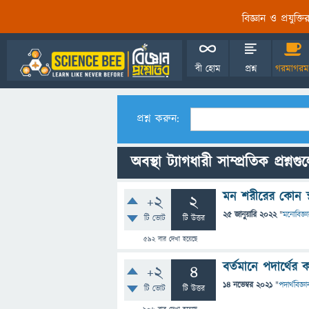
বিজ্ঞান ও প্রযুক্
বী হোম
প্রশ্ন
গরমাগরম
প্রশ্ন করুন:
অবস্থা ট্যাগধারী সাম্প্রতিক প্রশ্নগু
মন শরীরের কোন স্
+2
2
25 জানুয়ারি 2022
"
মনোবিজ্ঞ
টি ভোট
টি উত্তর
592
বার দেখা হয়েছে
বর্তমানে পদার্থের 
+2
4
14 নভেম্বর 2021
"
পদার্থবিজ্ঞা
টি ভোট
টি উত্তর