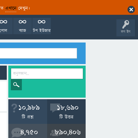
ারিত
এখানে
দেখুন।
পোল
ব্যাজ
টপ ইউজার
লগ ইন
10,989
18,690
টি প্রশ্ন
টি উত্তর
4,750
890,406