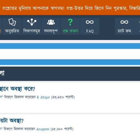
তির প্রশ্নোত্তর দুনিয়ায় আপনাকে স্বাগতম! প্রশ্ন-উত্তর দিয়ে জিতে নিন পুরস্কার, বিস্ত
!
অনুত্তরিত
বিভাগসমূহ
সদস্যবৃন্দ
প্রশ্ন করুন
FAQ
চ্যাট রুম
লো
থানে অবস্থা করে?
ান
" বিভাগে
জিজ্ঞাসা
করেছেন
R Atiqur
(
43,950
পয়েন্ট)
কয়টা অবস্থা?
ন
" বিভাগে
জিজ্ঞাসা
করেছেন
Anupom
(
15,280
পয়েন্ট)