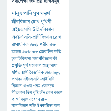
সর্বাপেক্ষা জনপ্রিয় ট্যাগসমূহ
মানুষ
পানি
ঘুম
পদার্থ
-
জীববিজ্ঞান
চোখ
পৃথিবী
এইচএসসি-উদ্ভিদবিজ্ঞান
এইচএসসি-প্রাণীবিজ্ঞান
রোগ
রাসায়নিক
#ask
শরীর
রক্ত
আলো
#science
মোবাইল
ক্ষতি
চুল
চিকিৎসা
পদার্থবিজ্ঞান
কী
প্রযুক্তি
সূর্য
মহাকাশ
স্বাস্থ্য
মাথা
গণিত
প্রাণী
বৈজ্ঞানিক
#biology
পার্থক্য
এইচএসসি-আইসিটি
বিজ্ঞান
খাওয়া
গরম
#জানতে
শীতকাল
ডিম
বৃষ্টি
চাঁদ
কেন
কারণ
কাজ
বিদ্যুৎ
রং
সাপ
রাত
মনোবিজ্ঞান
শক্তি
উপকারিতা
লাল