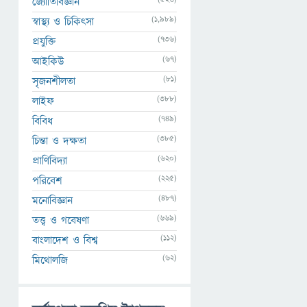
জ্যোতির্বিজ্ঞান
(1,989)
স্বাস্থ্য ও চিকিৎসা
(736)
প্রযুক্তি
(67)
আইকিউ
(81)
সৃজনশীলতা
(388)
লাইফ
(749)
বিবিধ
(385)
চিন্তা ও দক্ষতা
(620)
প্রাণিবিদ্যা
(225)
পরিবেশ
(487)
মনোবিজ্ঞান
(669)
তত্ত্ব ও গবেষণা
(112)
বাংলাদেশ ও বিশ্ব
(62)
মিথোলজি