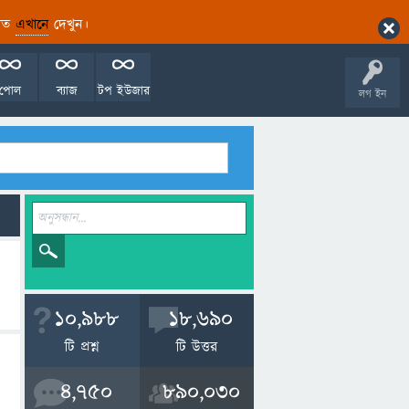
ারিত
এখানে
দেখুন।
পোল
ব্যাজ
টপ ইউজার
লগ ইন
10,988
18,690
টি প্রশ্ন
টি উত্তর
4,750
890,030