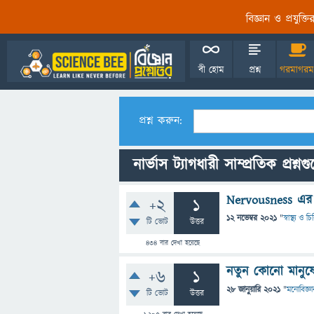
বিজ্ঞান ও প্রযুক্
বী হোম
প্রশ্ন
গরমাগরম
প্রশ্ন করুন:
নার্ভাস ট্যাগধারী সাম্প্রতিক প্রশ্নগ
Nervousness এর স
+2
1
12 নভেম্বর 2021
"
স্বাস্থ্য ও 
টি ভোট
উত্তর
434
বার দেখা হয়েছে
নতুন কোনো মানুষে
+6
1
28 জানুয়ারি 2021
"
মনোবিজ্ঞা
টি ভোট
উত্তর