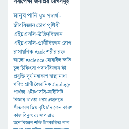
সর্বাপেক্ষা জনপ্রিয় ট্যাগসমূহ
মানুষ
পানি
ঘুম
পদার্থ
-
জীববিজ্ঞান
চোখ
পৃথিবী
এইচএসসি-উদ্ভিদবিজ্ঞান
এইচএসসি-প্রাণীবিজ্ঞান
রোগ
রাসায়নিক
#ask
শরীর
রক্ত
আলো
#science
মোবাইল
ক্ষতি
চুল
চিকিৎসা
পদার্থবিজ্ঞান
কী
প্রযুক্তি
সূর্য
মহাকাশ
স্বাস্থ্য
মাথা
গণিত
প্রাণী
বৈজ্ঞানিক
#biology
পার্থক্য
এইচএসসি-আইসিটি
বিজ্ঞান
খাওয়া
গরম
#জানতে
শীতকাল
ডিম
বৃষ্টি
চাঁদ
কেন
কারণ
কাজ
বিদ্যুৎ
রং
সাপ
রাত
মনোবিজ্ঞান
শক্তি
উপকারিতা
লাল