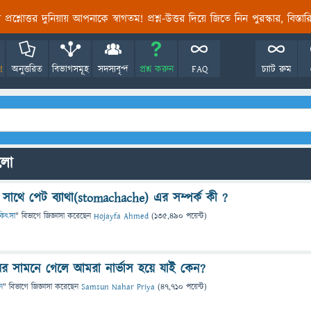
তির প্রশ্নোত্তর দুনিয়ায় আপনাকে স্বাগতম! প্রশ্ন-উত্তর দিয়ে জিতে নিন পুরস্কার, বিস্ত
!
অনুত্তরিত
বিভাগসমূহ
সদস্যবৃন্দ
প্রশ্ন করুন
FAQ
চ্যাট রুম
ুলো
াথে পেট ব্যাথা(stomachache) এর সম্পর্ক কী ?
চিকিৎসা
" বিভাগে
জিজ্ঞাসা
করেছেন
Hojayfa Ahmed
(
135,490
পয়েন্ট)
র সামনে গেলে আমরা নার্ভাস হয়ে যাই কেন?
ন
" বিভাগে
জিজ্ঞাসা
করেছেন
Samsun Nahar Priya
(
47,710
পয়েন্ট)