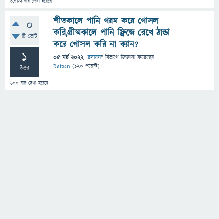
3,082
বার দেখা হয়েছে
শীতকালে পানি গরম করে গোসল
0
করি,গ্রীষ্মকালে পানি ফ্রিজে রেখে ঠান্ডা
টি ভোট
করে গোসল করি না ক্যান?
1
05 মার্চ 2022
"
রসায়ন
" বিভাগে
জিজ্ঞাসা
করেছেন
Rafsan
(
120
পয়েন্ট)
উত্তর
600
বার দেখা হয়েছে