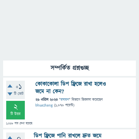
সম্পর্কিত প্রশ্নগুচ্ছ
কোকাকোলা ডিপ ফ্রিজে রাখা হলেও
+1
জমে না কেন?
টি ভোট
26 এপ্রিল 2023
"
রসায়ন
" বিভাগে
জিজ্ঞাসা
করেছেন
2
bhuazhang
(
1,070
পয়েন্ট)
টি উত্তর
1,268
বার দেখা হয়েছে
ডিপ ফ্রিজে পানি রাখলে দ্রুত জমে
0