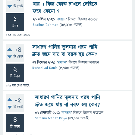
যায় । কিন্তু কোক রাখলে দেরিতে
টি ভোট
জমে কেনো ?
1
20 এপ্রিল 2023
"
রসায়ন
" বিভাগে
জিজ্ঞাসা
করেছেন
Soaibur Rahman
(
65,620
পয়েন্ট)
উত্তর
565
বার দেখা হয়েছে
সাধারণ পানির তুলনায় গরম পানি
+4
দ্রুত জমে যায় বা বরফ হয় কেন?
টি ভোট
27 ডিসেম্বর 2021
"
রসায়ন
" বিভাগে
জিজ্ঞাসা
করেছেন
2
Rishad Ud Doula
(
5,760
পয়েন্ট)
টি উত্তর
527
বার দেখা হয়েছে
সাধারণ পানির তুলনায় গরম পানি
+5
দ্রুত জমে যায় বা বরফ হয় কেন?
টি ভোট
02 ফেব্রুয়ারি 2021
"
রসায়ন
" বিভাগে
জিজ্ঞাসা
করেছেন
4
Samsun Nahar Priya
(
47,710
পয়েন্ট)
টি উত্তর