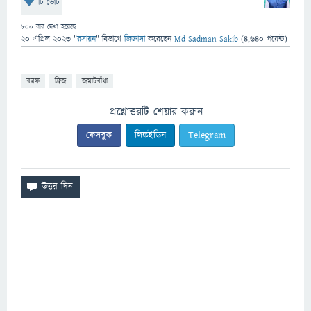
টি ভোট
800
বার দেখা হয়েছে
20 এপ্রিল 2023
"
রসায়ন
" বিভাগে
জিজ্ঞাসা
করেছেন
Md Sadman Sakib
(
4,640
পয়েন্ট)
বরফ
ফ্রিজ
জমাটবাঁধা
প্রশ্নোত্তরটি শেয়ার করুন
ফেসবুক
লিঙ্কইডিন
Telegram