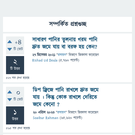
সম্পর্কিত প্রশ্নগুচ্ছ
সাধারণ পানির তুলনায় গরম পানি
+4
দ্রুত জমে যায় বা বরফ হয় কেন?
টি ভোট
27 ডিসেম্বর 2021
"
রসায়ন
" বিভাগে
জিজ্ঞাসা
করেছেন
2
Rishad Ud Doula
(
5,760
পয়েন্ট)
টি উত্তর
527
বার দেখা হয়েছে
ডিপ ফ্রিজে পানি রাখলে দ্রুত জমে
0
যায় । কিন্তু কোক রাখলে দেরিতে
টি ভোট
জমে কেনো ?
1
20 এপ্রিল 2023
"
রসায়ন
" বিভাগে
জিজ্ঞাসা
করেছেন
Soaibur Rahman
(
65,620
পয়েন্ট)
উত্তর
565
বার দেখা হয়েছে