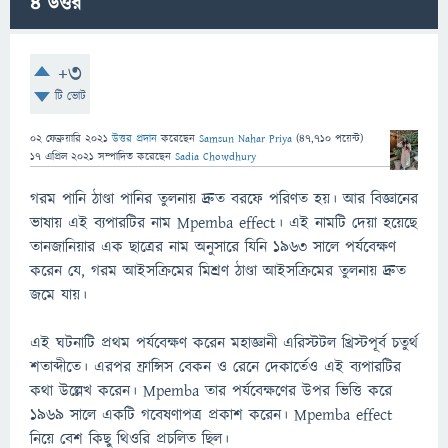
4
উত্তর
+3
টি ভোট
02 ফেব্রুয়ারি 2021
উত্তর প্রদান
করেছেন
Samsun Nahar Priya
(
47,710
পয়েন্ট)
17 এপ্রিল 2021
সম্পাদিত
করেছেন
Sadia Chowdhury
গরম পানি ঠাণ্ডা পানির তুলনায় দ্রুত বরফে পরিণত হয়। আর বিজ্ঞানের
ভাষায় এই ব্যপারটির নাম Mpemba effect। এই নামটি দেয়া হয়েছে
তানজানিয়ার এক ছাত্রের নাম অনুসারে যিনি ১৯৬৩ সালে পর্যবেক্ষণ
করেন যে, গরম আইসক্রিমের মিশ্রণ ঠাণ্ডা আইসক্রিমের তুলনায় দ্রুত
জমে যায়।
এই ঘটনাটি প্রথম পর্যবেক্ষণ করেন মহাজ্ঞানী এরিস্টটল খ্রিস্টপূর্ব চতুর্থ
শতাব্দীতে। এরপর ফ্রান্সিস বেকন ও রেনে দেকার্তেও এই ব্যপারটির
কথা উল্লেখ করেন। Mpemba তার পর্যবেক্ষণের উপর ভিত্তি করে
১৯৬৯ সালে একটি গবেষণাপত্র প্রকাশ করেন। Mpemba effect
নিয়ে বেশ কিছু থিওরি প্রচলিত ছিল।