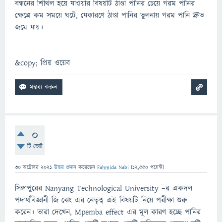
বন্ধনের শিথিল হয়ে যাওয়ার বিষয়টি ঠাণ্ডা পানির চেয়ে গরম পানির
ক্ষেত্রে কম সময়ে ঘটে, যেকারণে ঠাণ্ডা পানির তুলনায় গরম পানি দ্রুত
জমে যায়।
&copy; প্রিয় ওয়েব
0
টি ভোট
30 অক্টোবর 2021
উত্তর প্রদান
করেছেন
Fahmida Nabi
(
12,550
পয়েন্ট)
সিঙ্গাপুরের Nanyang Technological University –র একদল
পদার্থবিজ্ঞানী জি ঝেং এর নেতৃত্ব এই বিষয়টি নিয়ে পরীক্ষা শুরু
করেন। তারা দেখেন, Mpemba effect এর মূল কারণ হচ্ছে পানির