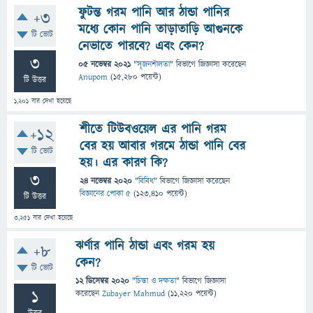
ফুটন্ত গরম পানি আর ঠান্ডা পানির
+3
মধ্যে কোন পানি তাড়াতাড়ি আগুনকে
টি ভোট
নেভাতে পারবে? এবং কেন?
3
05 নভেম্বর 2021
"
সৃজনশীলতা
" বিভাগে
জিজ্ঞাসা
করেছেন
Anupom
(
15,280
পয়েন্ট)
টি উত্তর
1,201
বার দেখা হয়েছে
শীতে টিউবওয়েল এর পানি গরম
+12
বের হয় আবার গরমে ঠান্ডা পানি বের
টি ভোট
হয়। এর কারণ কি?
3
24 নভেম্বর 2020
"
বিবিধ
" বিভাগে
জিজ্ঞাসা
করেছেন
বিজ্ঞানের পোকা ৫
(
123,410
পয়েন্ট)
টি উত্তর
3,251
বার দেখা হয়েছে
ঝর্ণার পানি ঠান্ডা এবং গরম হয়
+8
কেন?
টি ভোট
12 ডিসেম্বর 2020
"
চিন্তা ও দক্ষতা
" বিভাগে
জিজ্ঞাসা
1
করেছেন
Zubayer Mahmud
(
11,220
পয়েন্ট)