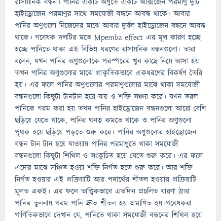
রাসায়নিক বন্ধন। পানির একটি অণুতে একটি অক্সিজেন পরমাণু দুটি
হাইড্রোজেন পরমাণুর সাথে সমযোজী বন্ধনে আবদ্ধ থাকে। আবার
পানির অণুগুলো নিজেদের মাঝে আবার দুর্বল হাইড্রোজেন বন্ধনে আবদ্ধ
থাকে। গবেষক দলটির মতে Mpemba effect এর মূল কারণ হচ্ছে
হচ্ছে পানিতে থাকা এই বিভিন্ন ধরণের রাসায়নিক বন্ধনগুলো। তারা
বলেন, যখন পানির অণুগুলোকে পরস্পরের খুব কাছে নিয়ে আসা হয়
তখন পানির অণুগুলোর মাঝে প্রাকৃতিকভাবে একধরণের বিকর্ষণ তৈরি
হয়। এর ফলে পানির অণুগুলোর পরমাণুগুলোর মাঝে থাকা সমযোজী
বন্ধনগুলো কিছুটা টানটান হয়ে যায় ও শক্তি সঞ্চয় করে। যখন তরল
পানিকে গরম করা হয় তখন পানির হাইড্রোজেন বন্ধনগুলো আরো বেশি
ছড়িয়ে যেতে থাকে, পানির ঘনত্ব কমতে থাকে ও পানির অণুগুলো
পৃথক হয়ে ছড়িয়ে পড়তে শুরু করে। পানির অণুগুলোর হাইড্রোজেন
বন্ধন টান টান হয়ে যাওয়ায় পানির পরমাণুতে থাকা সমযোজী
বন্ধনগুলো কিছুটা শিথিল ও সংকুচিত হয়ে যেতে শুরু করে। এর ফলে
এদের মাঝে সঞ্চিত হওয়া শক্তি নির্গত হতে শুরু করে। আর শক্তি
নির্গত হওয়ার এই প্রক্রিয়াটি আর পদার্থের শীতল হওয়ার প্রক্রিয়াটি
মূলত একই। এর ফলে তাত্ত্বিকভাবে এতদিন প্রচলিত ধারণা ঠাণ্ডা
পানির তুলনায় গরম পানি দ্রুত শীতল হয় প্রমাণিত হয়।গবেষকরা
গাণিতিকভাবে দেখান যে, পানিতে থাকা সমযোজী বন্ধনের শিথিল হয়ে