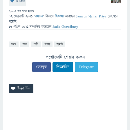
টি ভোট
3,085
বার দেখা হয়েছে
02 ফেব্রুয়ারি 2021
"
রসায়ন
" বিভাগে
জিজ্ঞাসা
করেছেন
Samsun Nahar Priya
(
47,710
পয়েন্ট)
17 এপ্রিল 2021
সম্পাদিত
করেছেন
Sadia Chowdhury
গরম
ঠাণ্ডা
পানি
বরফ
জমাট
প্রশ্নোত্তরটি শেয়ার করুন
ফেসবুক
লিঙ্কইডিন
Telegram