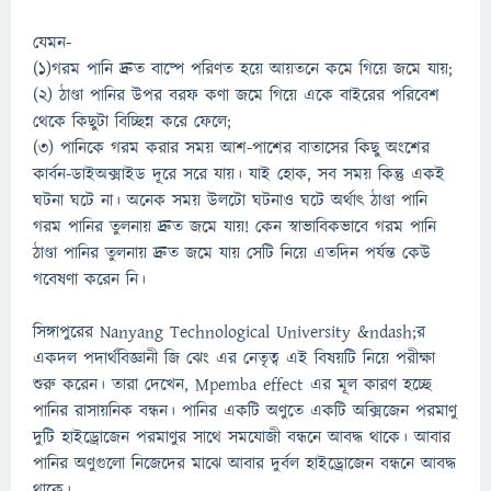
যেমন-
(১)গরম পানি দ্রুত বাষ্পে পরিণত হয়ে আয়তনে কমে গিয়ে জমে যায়;
(২) ঠাণ্ডা পানির উপর বরফ কণা জমে গিয়ে একে বাইরের পরিবেশ
থেকে কিছুটা বিচ্ছিন্ন করে ফেলে;
(৩) পানিকে গরম করার সময় আশ-পাশের বাতাসের কিছু অংশের
কার্বন-ডাইঅক্সাইড দূরে সরে যায়। যাই হোক, সব সময় কিন্তু একই
ঘটনা ঘটে না। অনেক সময় উলটো ঘটনাও ঘটে অর্থাৎ ঠাণ্ডা পানি
গরম পানির তুলনায় দ্রুত জমে যায়! কেন স্বাভাবিকভাবে গরম পানি
ঠাণ্ডা পানির তুলনায় দ্রুত জমে যায় সেটি নিয়ে এতদিন পর্যন্ত কেউ
গবেষণা করেন নি।
সিঙ্গাপুরের Nanyang Technological University &ndash;র
একদল পদার্থবিজ্ঞানী জি ঝেং এর নেতৃত্ব এই বিষয়টি নিয়ে পরীক্ষা
শুরু করেন। তারা দেখেন, Mpemba effect এর মূল কারণ হচ্ছে
পানির রাসায়নিক বন্ধন। পানির একটি অণুতে একটি অক্সিজেন পরমাণু
দুটি হাইড্রোজেন পরমাণুর সাথে সমযোজী বন্ধনে আবদ্ধ থাকে। আবার
পানির অণুগুলো নিজেদের মাঝে আবার দুর্বল হাইড্রোজেন বন্ধনে আবদ্ধ
থাকে।