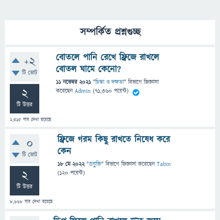
সম্পর্কিত প্রশ্নগুচ্ছ
বোতলে পানি রেখে ফ্রিজে রাখলে
+2
বোতল ঘামে কেনো?
টি ভোট
11 নভেম্বর 2021
"
চিন্তা ও দক্ষতা
" বিভাগে
জিজ্ঞাসা
2
করেছেন
Admin
(
71,360
পয়েন্ট)
টি উত্তর
2,315
বার দেখা হয়েছে
ফ্রিজে গরম কিছু রাখতে নিষেধ করে
0
কেন
টি ভোট
18 মে 2022
"
প্রযুক্তি
" বিভাগে
জিজ্ঞাসা
করেছেন
Tabin
2
(
120
পয়েন্ট)
টি উত্তর
8,668
বার দেখা হয়েছে