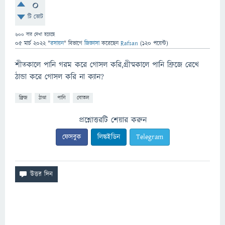
0
টি ভোট
600
বার দেখা হয়েছে
05 মার্চ 2022
"
রসায়ন
" বিভাগে
জিজ্ঞাসা
করেছেন
Rafsan
(
120
পয়েন্ট)
শীতকালে পানি গরম করে গোসল করি,গ্রীষ্মকালে পানি ফ্রিজে রেখে
ঠান্ডা করে গোসল করি না ক্যান?
ফ্রিজ
ঠাণ্ডা
পানি
বোতল
প্রশ্নোত্তরটি শেয়ার করুন
ফেসবুক
লিঙ্কইডিন
Telegram