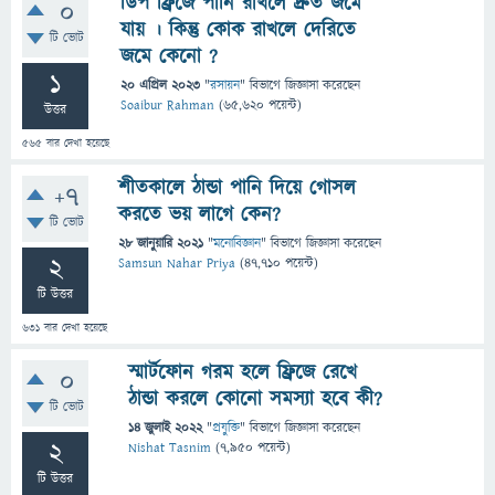
ডিপ ফ্রিজে পানি রাখলে দ্রুত জমে
0
যায় । কিন্তু কোক রাখলে দেরিতে
টি ভোট
জমে কেনো ?
1
20 এপ্রিল 2023
"
রসায়ন
" বিভাগে
জিজ্ঞাসা
করেছেন
Soaibur Rahman
(
65,620
পয়েন্ট)
উত্তর
565
বার দেখা হয়েছে
শীতকালে ঠান্ডা পানি দিয়ে গোসল
+7
করতে ভয় লাগে কেন?
টি ভোট
28 জানুয়ারি 2021
"
মনোবিজ্ঞান
" বিভাগে
জিজ্ঞাসা
করেছেন
2
Samsun Nahar Priya
(
47,710
পয়েন্ট)
টি উত্তর
631
বার দেখা হয়েছে
স্মার্টফোন গরম হলে ফ্রিজে রেখে
0
ঠান্ডা করলে কোনো সমস্যা হবে কী?
টি ভোট
14 জুলাই 2022
"
প্রযুক্তি
" বিভাগে
জিজ্ঞাসা
করেছেন
2
Nishat Tasnim
(
7,950
পয়েন্ট)
টি উত্তর