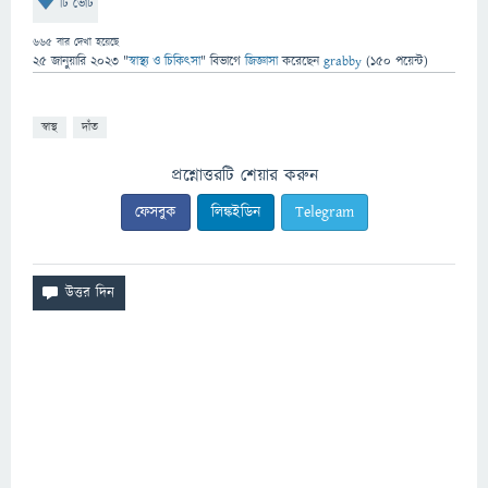
টি ভোট
665
বার দেখা হয়েছে
25 জানুয়ারি 2023
"
স্বাস্থ্য ও চিকিৎসা
" বিভাগে
জিজ্ঞাসা
করেছেন
grabby
(
150
পয়েন্ট)
স্বাস্থ
দাঁত
প্রশ্নোত্তরটি শেয়ার করুন
ফেসবুক
লিঙ্কইডিন
Telegram