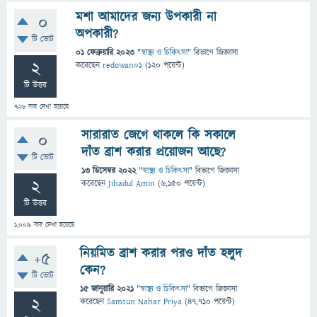
মশা আমাদের জন্য উপকারী না
0
অপকারী?
টি ভোট
01 ফেব্রুয়ারি 2023
"
স্বাস্থ্য ও চিকিৎসা
" বিভাগে
জিজ্ঞাসা
2
করেছেন
redowan01
(
120
পয়েন্ট)
টি উত্তর
726
বার দেখা হয়েছে
সারারাত জেগে থাকলে কি সকালে
0
দাঁত ব্রাশ করার প্রয়োজন আছে?
টি ভোট
13 ডিসেম্বর 2022
"
স্বাস্থ্য ও চিকিৎসা
" বিভাগে
জিজ্ঞাসা
2
করেছেন
Jihadul Amin
(
6,150
পয়েন্ট)
টি উত্তর
1,009
বার দেখা হয়েছে
নিয়মিত ব্রাশ করার পরও দাঁত হলুদ
+5
কেন?
টি ভোট
15 জানুয়ারি 2021
"
স্বাস্থ্য ও চিকিৎসা
" বিভাগে
জিজ্ঞাসা
2
করেছেন
Samsun Nahar Priya
(
47,710
পয়েন্ট)