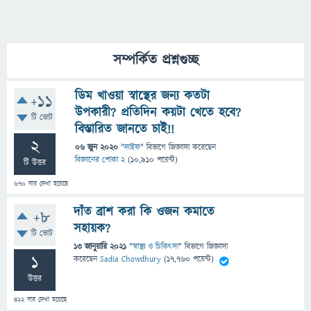
সম্পর্কিত প্রশ্নগুচ্ছ
ডিম খাওয়া স্বাস্থের জন্য কতটা
+11
উপকারী? প্রতিদিন কয়টা খেতে হবে?
টি ভোট
বিস্তারিত জানতে চাই!!
2
06 জুন 2020
"
লাইফ
" বিভাগে
জিজ্ঞাসা
করেছেন
বিজ্ঞানের পোকা 2
(
10,910
পয়েন্ট)
টি উত্তর
670
বার দেখা হয়েছে
দাঁত ব্রাশ করা কি ওজন কমাতে
+8
সহায়ক?
টি ভোট
13 জানুয়ারি 2021
"
স্বাস্থ্য ও চিকিৎসা
" বিভাগে
জিজ্ঞাসা
1
করেছেন
Sadia Chowdhury
(
17,760
পয়েন্ট)
উত্তর
422
বার দেখা হয়েছে