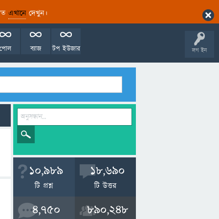
ারিত
এখানে
দেখুন।
পোল
ব্যাজ
টপ ইউজার
লগ ইন
10,989
18,690
টি প্রশ্ন
টি উত্তর
4,750
890,248