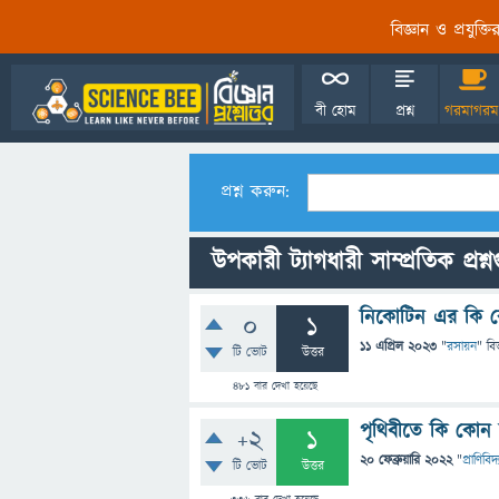
বিজ্ঞান ও প্রযুক্
বী হোম
প্রশ্ন
গরমাগরম
প্রশ্ন করুন:
উপকারী ট্যাগধারী সাম্প্রতিক প্রশ্
নিকোটিন এর কি 
0
1
11 এপ্রিল 2023
"
রসায়ন
" বি
টি ভোট
উত্তর
481
বার দেখা হয়েছে
পৃথিবীতে কি কোন
+2
1
20 ফেব্রুয়ারি 2022
"
প্রাণিবিদ্য
টি ভোট
উত্তর