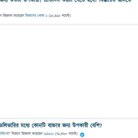
ের জন্য কতটা উপকারী? প্রতিদিন কয়টা খেতে হবে? বিস্তারিত জানতে
গে
জিজ্ঞাসা
করেছেন
বিজ্ঞানের পোকা 2
(
10,910
পয়েন্ট)
লিভারির মধ্যে কোনটি বাচ্চার জন্য উপকারী বেশি?
ও চিকিৎসা
" বিভাগে
জিজ্ঞাসা
করেছেন
Admin
(
71,360
পয়েন্ট)