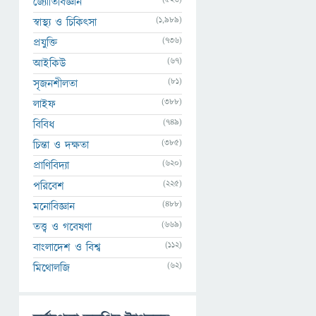
জ্যোতির্বিজ্ঞান
(1,989)
স্বাস্থ্য ও চিকিৎসা
(736)
প্রযুক্তি
(67)
আইকিউ
(81)
সৃজনশীলতা
(388)
লাইফ
(749)
বিবিধ
(385)
চিন্তা ও দক্ষতা
(620)
প্রাণিবিদ্যা
(225)
পরিবেশ
(488)
মনোবিজ্ঞান
(669)
তত্ত্ব ও গবেষণা
(112)
বাংলাদেশ ও বিশ্ব
(62)
মিথোলজি