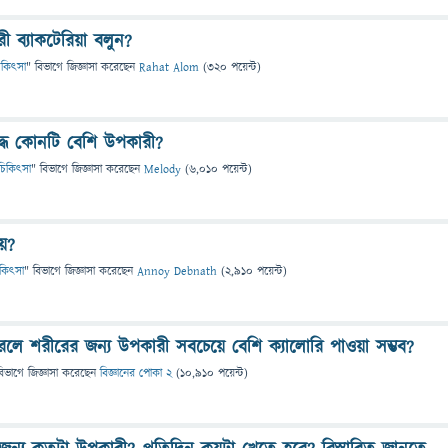
ব্যাকটেরিয়া বলুন?
 চিকিৎসা
" বিভাগে
জিজ্ঞাসা
করেছেন
Rahat Alom
(
320
পয়েন্ট)
্ধ কোনটি বেশি উপকারী?
ও চিকিৎসা
" বিভাগে
জিজ্ঞাসা
করেছেন
Melody
(
6,010
পয়েন্ট)
য়?
চিকিৎসা
" বিভাগে
জিজ্ঞাসা
করেছেন
Annoy Debnath
(
2,910
পয়েন্ট)
রলে শরীরের জন্য উপকারী সবচেয়ে বেশি ক্যালোরি পাওয়া সম্ভব?
বিভাগে
জিজ্ঞাসা
করেছেন
বিজ্ঞানের পোকা 2
(
10,910
পয়েন্ট)