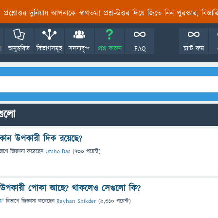
তির প্রশ্নোত্তর দুনিয়ায় আপনাকে স্বাগতম! প্রশ্ন-উত্তর দিয়ে জিতে নিন পুরস্কার, বিস্ত
!
অনুত্তরিত
বিভাগসমূহ
সদস্যবৃন্দ
প্রশ্ন করুন
FAQ
চ্যাট রুম
নগুলো
কোন উপকারী দিক রয়েছে?
ভাগে
জিজ্ঞাসা
করেছেন
Utsho Das
(
730
পয়েন্ট)
 উপকারী পোকা আছে? থাকলেও সেগুলো কি?
া
" বিভাগে
জিজ্ঞাসা
করেছেন
Rayhan Shikder
(
9,310
পয়েন্ট)