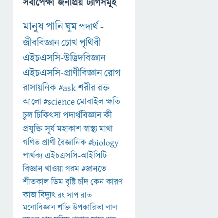
সর্বাপেক্ষা জনপ্রিয় ট্যাগসমূহ
মানুষ
পানি
ঘুম
পদার্থ
-
জীববিজ্ঞান
চোখ
পৃথিবী
এইচএসসি-উদ্ভিদবিজ্ঞান
এইচএসসি-প্রাণীবিজ্ঞান
রোগ
রাসায়নিক
#ask
শরীর
রক্ত
আলো
#science
মোবাইল
ক্ষতি
চুল
চিকিৎসা
পদার্থবিজ্ঞান
কী
প্রযুক্তি
সূর্য
মহাকাশ
স্বাস্থ্য
মাথা
গণিত
প্রাণী
বৈজ্ঞানিক
#biology
পার্থক্য
এইচএসসি-আইসিটি
বিজ্ঞান
খাওয়া
গরম
#জানতে
শীতকাল
ডিম
বৃষ্টি
চাঁদ
কেন
কারণ
কাজ
বিদ্যুৎ
রং
সাপ
রাত
মনোবিজ্ঞান
শক্তি
উপকারিতা
লাল